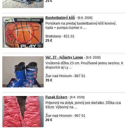
25 €
Basketbalový kôš
- [9.8. 2026]
Ponúkam na predaj basketbalový kôš kovový,
lopta + pumpa rozmer n ...
Bratislava - 821 01
25 €
Veľ. 37 - lyžiarky Lange
- [9.8. 2026]
Vnútorná dĺžka 23 cm. Používané jednu sezónu. K
dispozícii aj Ly ...
Žiar nad Hronom - 967 01
35 €
Fusak Eckert
- [9.8. 2026]
Príjemný na dotyk, jemný pre dieťatko. Dĺžka cca
93cm. Výborný na ...
Žiar nad Hronom - 967 01
20 €