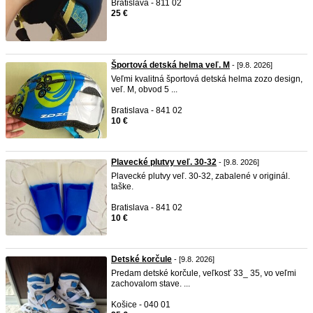
Bratislava - 811 02
25 €
Športová detská helma veľ. M
- [9.8. 2026]
Veľmi kvalitná športová detská helma zozo design,
veľ. M, obvod 5 ...
Bratislava - 841 02
10 €
Plavecké plutvy veľ. 30-32
- [9.8. 2026]
Plavecké plutvy veľ. 30-32, zabalené v originál.
taške.
Bratislava - 841 02
10 €
Detské korčule
- [9.8. 2026]
Predam detské korčule, veľkosť 33_ 35, vo veľmi
zachovalom stave. ...
Košice - 040 01