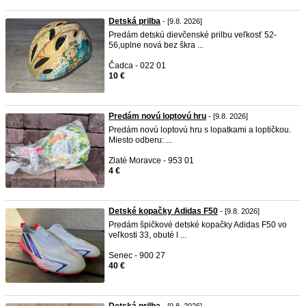
Detská prilba
- [9.8. 2026]
Predám detskú dievčenské prilbu veľkosť 52-
56,uplne nová bez škra ...
Čadca - 022 01
10 €
Predám novú loptovú hru
- [9.8. 2026]
Predám novú loptovú hru s lopatkami a loptičkou.
Miesto odberu: ...
Zlaté Moravce - 953 01
4 €
Detské kopačky Adidas F50
- [9.8. 2026]
Predám špičkové detské kopačky Adidas F50 vo
veľkosti 33, obuté l ...
Senec - 900 27
40 €