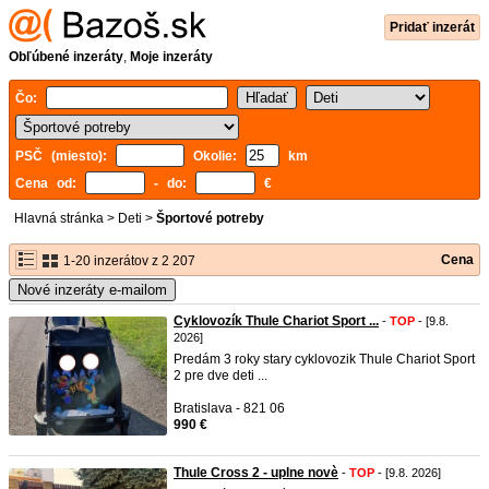
Pridať inzerát
Obľúbené inzeráty
,
Moje inzeráty
Čo:
PSČ (miesto):
Okolie:
km
Cena od:
- do:
€
Hlavná stránka
>
Deti
>
Športové potreby
Cena
1-20 inzerátov z 2 207
Nové inzeráty e-mailom
Cyklovozík Thule Chariot Sport ...
-
TOP
- [9.8.
2026]
Predám 3 roky stary cyklovozik Thule Chariot Sport
2 pre dve deti ...
Bratislava - 821 06
990 €
Thule Cross 2 - uplne novè
-
TOP
- [9.8. 2026]