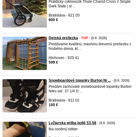
Praktický cyklovozík Thule Chariot Cross 2 Single
Dark Slate | st ...
Bratislava - 821 05
800 €
Detská preliezka
-
TOP
- [9.8. 2026]
Predávame kvalitnú, masívnu drevenú preliezku z
hrubého dreva, kt ...
Hlohovec - 920 41
599 €
Snowboardové topanky Burton Ni ...
- [9.8. 2026]
Predám zachovalé snowboardové topanky Burton
Nitro veľ. 37 1/4 či ...
Bratislava - 811 02
100 €
Lyžiarska prilba bollé 53-58
- [9.8. 2026]
Iba osobný odber