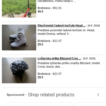
Decathlonu). Podľa našej s ...
Bratislava - 851 01
45 €
Dievčenské ľadové korčule Head ...
- [9.8. 2026]
Predáme juniorské ľadové korčule zn. Head,
model Donna, veľkosť 3 ...
Bratislava - 821 07
25 €
Lyžiarska prilba Blizzard Cros ...
- [9.8. 2026]
Predáme lyžiarsku prilbu značky Blizzard, model
Cross Junior, dek ...
Bratislava - 821 07
25 €