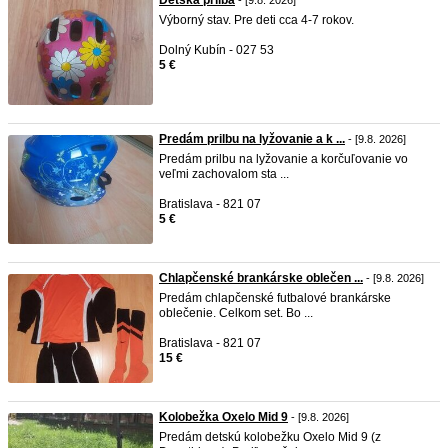
Detská prilba
- [9.8. 2026]
Výborný stav. Pre deti cca 4-7 rokov.
Dolný Kubín - 027 53
5 €
Predám prilbu na lyžovanie a k ...
- [9.8. 2026]
Predám prilbu na lyžovanie a korčuľovanie vo
veľmi zachovalom sta ...
Bratislava - 821 07
5 €
Chlapčenské brankárske oblečen ...
- [9.8. 2026]
Predám chlapčenské futbalové brankárske
oblečenie. Celkom set. Bo ...
Bratislava - 821 07
15 €
Kolobežka Oxelo Mid 9
- [9.8. 2026]
Predám detskú kolobežku Oxelo Mid 9 (z