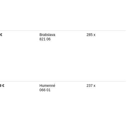
 €
Bratislava
285 x
821 06
9 €
Humenné
237 x
066 01