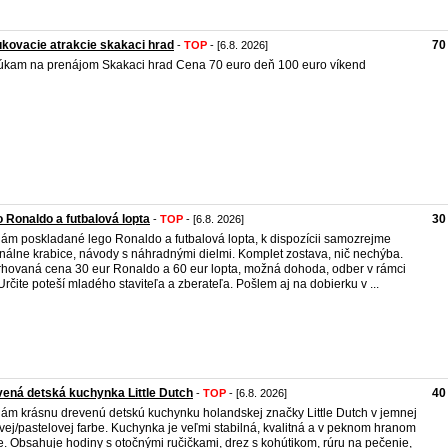
kovacie atrakcie skakaci hrad
70
-
TOP
- [6.8. 2026]
kam na prenájom Skakaci hrad Cena 70 euro deň 100 euro víkend
 Ronaldo a futbalová lopta
30
-
TOP
- [6.8. 2026]
ám poskladané lego Ronaldo a futbalová lopta, k dispozícii samozrejme
inálne krabice, návody s náhradnými dielmi. Komplet zostava, nič nechýba.
hovaná cena 30 eur Ronaldo a 60 eur lopta, možná dohoda, odber v rámci
Určite poteší mladého staviteľa a zberateľa. Pošlem aj na dobierku v ...
ená detská kuchynka Little Dutch
40
-
TOP
- [6.8. 2026]
ám krásnu drevenú detskú kuchynku holandskej značky Little Dutch v jemnej
vej/pastelovej farbe. Kuchynka je veľmi stabilná, kvalitná a v peknom hranom
e. Obsahuje hodiny s otočnými ručičkami, drez s kohútikom, rúru na pečenie,