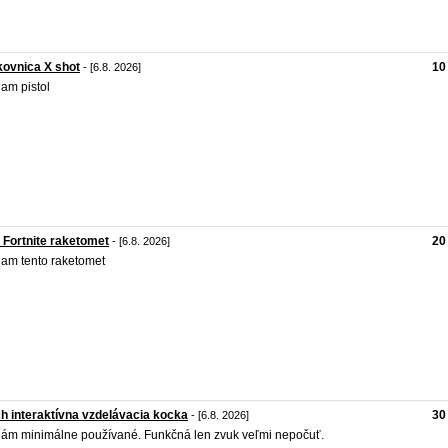
ovnica X shot
10
- [6.8. 2026]
am pistol
 Fortnite raketomet
20
- [6.8. 2026]
am tento raketomet
h interaktívna vzdelávacia kocka
30
- [6.8. 2026]
ám minimálne používané. Funkčná len zvuk veľmi nepočuť.