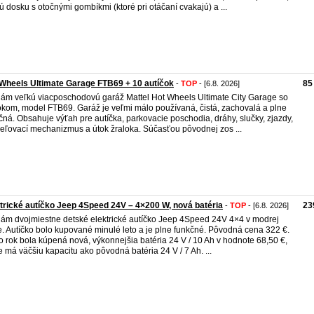
ú dosku s otočnými gombíkmi (ktoré pri otáčaní cvakajú) a ...
Wheels Ultimate Garage FTB69 + 10 autíčok
85
-
TOP
- [6.8. 2026]
ám veľkú viacposchodovú garáž Mattel Hot Wheels Ultimate City Garage so
okom, model FTB69. Garáž je veľmi málo používaná, čistá, zachovalá a plne
čná. Obsahuje výťah pre autíčka, parkovacie poschodia, dráhy, slučky, zjazdy,
reľovací mechanizmus a útok žraloka. Súčasťou pôvodnej zos ...
trické autíčko Jeep 4Speed 24V – 4×200 W, nová batéria
23
-
TOP
- [6.8. 2026]
ám dvojmiestne detské elektrické autíčko Jeep 4Speed 24V 4×4 v modrej
e. Autíčko bolo kupované minulé leto a je plne funkčné. Pôvodná cena 322 €.
o rok bola kúpená nová, výkonnejšia batéria 24 V / 10 Ah v hodnote 68,50 €,
e má väčšiu kapacitu ako pôvodná batéria 24 V / 7 Ah. ...