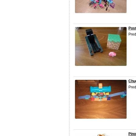
Post
Pre
Chug
Pred
Pino