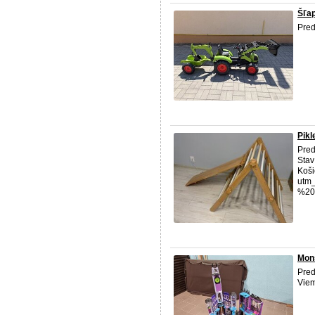
Šľap
Pred
Pikl
Pred
Stav
Koši
utm
%20R
Mons
Pred
Viem