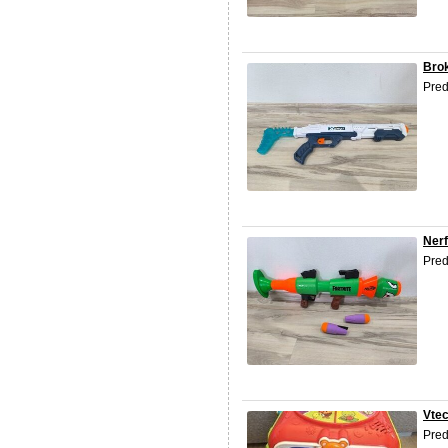
Brok
Pred
Nerf
Pred
Vtec
Pred