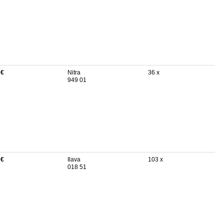
 €
Nitra
36 x
949 01
 €
Ilava
103 x
018 51