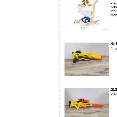
Pred
potr
rozv
drev
Nerf
Pred
Nerf
Pred