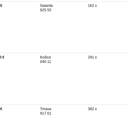
 €
Galanta
162 x
925 55
0 €
Košice
291 x
040 11
 €
Trnava
382 x
917 01