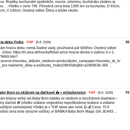
vu. Riadiky, kuchynské spotrebiče, ovocie, zeleninu, kuchársku zásteru aj
ku…. Všetko v cene 70€. Pôvodná cena bola 130€ len za kuchynku. D 93cm,
cm, V 100cm. Osobný odber Žilina a blízke okolie.
ia deka Vydra
30
-
TOP
- [6.8. 2026]
ám hraciu deku, nemá žiadne vady, používaná pár týždňov. Osobný odber
a -Zobor. https://m.alza.sk/hracky/fisher-price-hracia-decka-s-vydrou-3-v-1-
79669.htm?
_source=heureka_sk&utm_medium=product&utm_campaign=heureka_sk_hr
_pro-nejmensi_deky-a-podlozky_hrabz29845&hgtid=a29b963b-366 ...
aby Born so skútrom na diaľkové 🛵 + príslušenstvo
70
-
TOP
- [6.8. 2026]
ám krásny veľký set Baby Born bábiky so skútrom a množstvom doplnkov –
lny darček 🎁 (všetko vrátane originálnej nepoškodenej krabice a vrátane
užitých samolepiek) Všetko je v TOP stave ako nové 👍 💰 Cena: 70 €
odná cena bola výrazne vyššia) 👶 BÁBIKA Baby Born Magic Girl JEANS ...