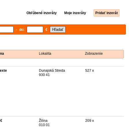
Obľúbené inzeráty
Moje inzeráty
Pridať inzerát
- do:
€
na
Lokalita
Zobrazenie
texte
Dunajská Streda
527 x
930 41
 €
Žilina
209 x
010 01