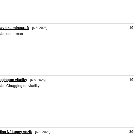
avicka minecraft
10
- [6.8. 2026]
dám enderman.
gington vláčiky
10
- [6.8. 2026]
ám Chuggington vláčiky
lino Nákupný vozík
30
- [6.8. 2026]