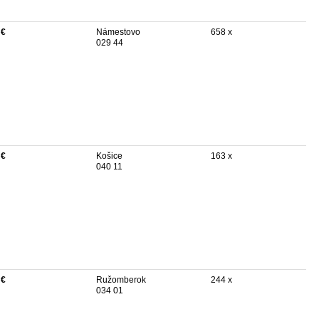
 €
Námestovo
658 x
029 44
 €
Košice
163 x
040 11
 €
Ružomberok
244 x
034 01