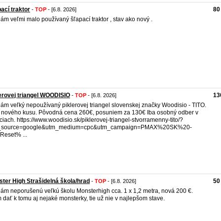
ací traktor
80
-
TOP
- [6.8. 2026]
ám veľmi malo používaný šľapací traktor , stav ako nový .
erovej triangel WOODISIO
13
-
TOP
- [6.8. 2026]
ám veľký nepoužívaný piklerovej triangel slovenskej značky Woodisio - TITO.
 nového kusu. Pôvodná cena 260€, posuniem za 130€ Iba osobný odber v
ciach. https://www.woodisio.sk/piklerovej-triangel-stvorramenny-tito/?
_source=google&utm_medium=cpc&utm_campaign=PMAX%20SK%20-
eset% ...
ter High Strašidelná škola/hrad
50
-
TOP
- [6.8. 2026]
ám neporušenú veľkú školu Monsterhigh cca. 1 x 1,2 metra, nová 200 €.
 dať k tomu aj nejaké monsterky, tie už nie v najlepšom stave.