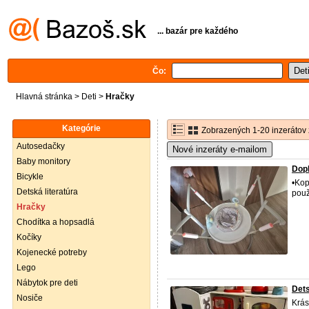
... bazár pre každého
Čo:
Hlavná stránka
>
Deti
>
Hračky
Kategórie
Zobrazených 1-20 inzerátov 
Autosedačky
Nové inzeráty e-mailom
Baby monitory
Dopl
Bicykle
•Kop
Detská literatúra
použ
Hračky
Chodítka a hopsadlá
Kočíky
Kojenecké potreby
Lego
Nábytok pre deti
Det
Nosiče
Krás