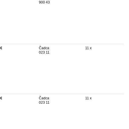
900 43
 €
Čadca
11 x
023 11
 €
Čadca
11 x
023 11