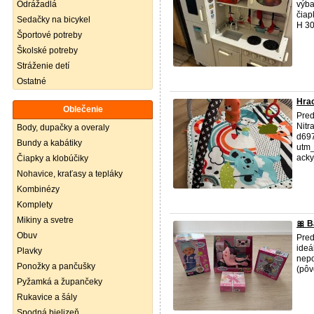
Odrážadlá
výba
čiap
Sedačky na bicykel
H 30
Športové potreby
Školské potreby
Stráženie detí
Ostatné
Hrac
Oblečenie
Pred
Nitr
Body, dupačky a overaly
d69
Bundy a kabátiky
utm
acky
Čiapky a klobúčiky
Nohavice, kraťasy a tepláky
Kombinézy
Komplety
Mikiny a svetre
🎀 B
Obuv
Pred
ideá
Plavky
nepo
Ponožky a pančušky
(pôv
Pyžamká a župančeky
Rukavice a šály
Spodná bielizeň