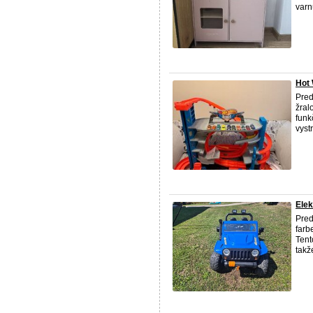
varn
Hot 
Pred
žral
funk
vyst
Elek
Pred
farb
Tent
takž