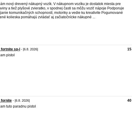
ám nový drevený nákupný vozík. V nákupnom vozíku je dostatok miesta pre
aviny a tiež plyšové zvieratko, v spodnej časti sa môžu voziť nápoje Podporuje
íjanie komunikačných schopností, motoriky a vedie ku kreativite Pogumované
ené kolieska pomáhajú zvládať aj začiatočnícke nákupné ...
 fortnite sp-l
15
- [6.8. 2026]
am pistol
 fornite
40
- [6.8. 2026]
am tuto paradnu pistol