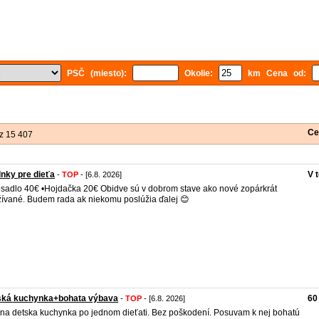
PSČ (miesto):
Okolie:
km Cena od:
Ce
z 15 407
nky pre dieťa
V 
-
TOP
- [6.8. 2026]
sadlo 40€ •Hojdačka 20€ Obidve sú v dobrom stave ako nové zopárkrát
ívané. Budem rada ak niekomu poslúžia ďalej 😊
ská kuchynka+bohata výbava
60
-
TOP
- [6.8. 2026]
na detska kuchynka po jednom dieťati. Bez poškodení. Posuvam k nej bohatú