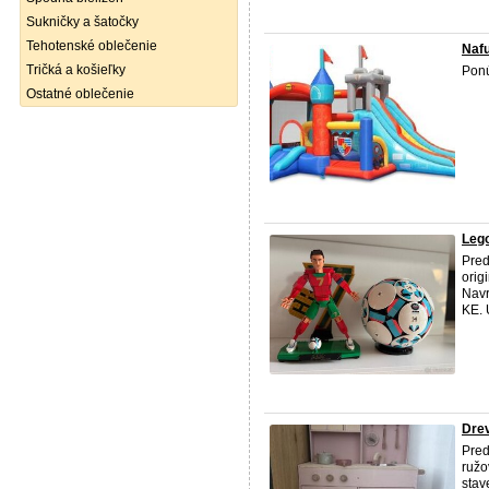
Sukničky a šatočky
Tehotenské oblečenie
Nafu
Tričká a košieľky
Ponú
Ostatné oblečenie
Lego
Pred
orig
Navr
KE. 
Drev
Pred
ružo
stav