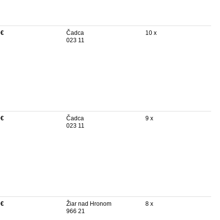
 €
Čadca
10 x
023 11
 €
Čadca
9 x
023 11
 €
Žiar nad Hronom
8 x
966 21