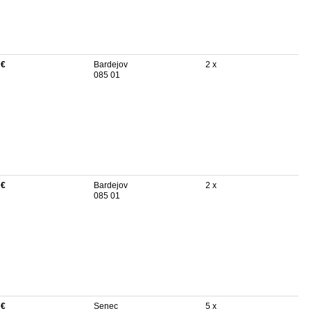
 €
Bardejov
2 x
085 01
 €
Bardejov
2 x
085 01
 €
Senec
5 x