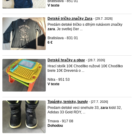
Bratislava - 851 01
V texte
Detské tričko značky Zara
- [29.7. 2026]
Predám detské tričko s dlhým rukávom značky
zara
. Je svetlej čier ...
Bratislava - 831 01
6 €
Detské hračky a obuv
- [28.7. 2026]
Hrací stolík 10€ Chodítko ružové 10€ Chodítko
biele 10€ Drevená o ...
Nitra - 951 53
V texte
Topánky, tenisky, bundy
- [27.7. 2026]
Predam detské veci snehule 33,
zara
kidd 32,
Adidas 33 Gold RDY, ...
Trnava - 917 08
Dohodou