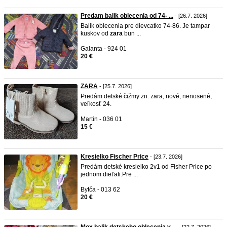
Predam balik oblecenia od 74- ...
- [26.7. 2026]
Balik oblecenia pre dievcatko 74-86. Je tampar
kuskov od
zara
bun ...
Galanta - 924 01
20 €
ZARA
- [25.7. 2026]
Predám detské čižmy zn. zara, nové, nenosené,
veľkosť 24.
Martin - 036 01
15 €
Kresielko Fischer Price
- [23.7. 2026]
Predám detské kresielko 2v1 od Fisher Price po
jednom dieťati.Pre ...
Bytča - 013 62
20 €