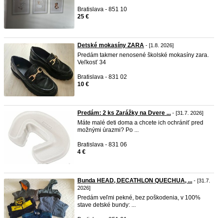
Bratislava - 851 10
25 €
Detské mokasíny ZARA
- [1.8. 2026]
Predám takmer nenosené školské mokasíny zara.
Veľkosť 34
Bratislava - 831 02
10 €
Predám: 2 ks Zarážky na Dvere ...
- [31.7. 2026]
Máte malé deti doma a chcete ich ochrániť pred
možnými úrazmi? Po ...
Bratislava - 831 06
4 €
Bunda HEAD, DECATHLON QUECHUA, ...
- [31.7.
2026]
Predám veľmi pekné, bez poškodenia, v 100%
stave detské bundy: ...