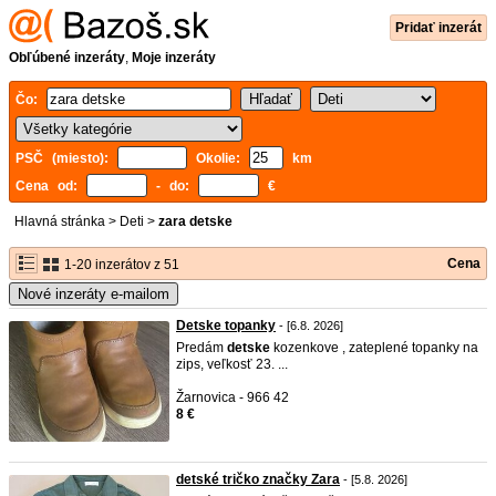
Pridať inzerát
Obľúbené inzeráty
,
Moje inzeráty
Čo:
PSČ (miesto):
Okolie:
km
Cena od:
- do:
€
Hlavná stránka
>
Deti
>
zara detske
Cena
1-20 inzerátov z 51
Nové inzeráty e-mailom
Detske topanky
- [6.8. 2026]
Predám
detske
kozenkove , zateplené topanky na
zips, veľkosť 23. ...
Žarnovica - 966 42
8 €
detské tričko značky Zara
- [5.8. 2026]