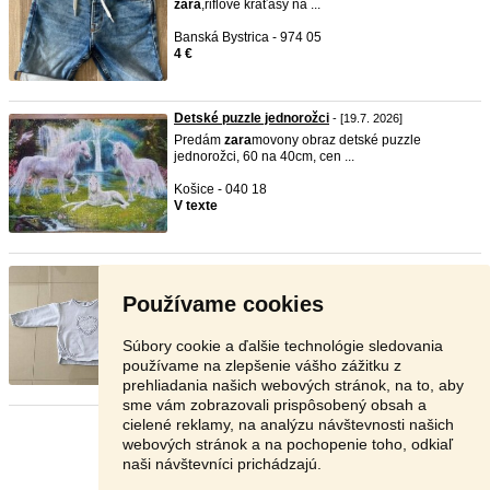
zara
,riflové kraťasy na ...
Banská Bystrica - 974 05
4 €
Detské puzzle jednorožci
- [19.7. 2026]
Predám
zara
movony obraz detské puzzle
jednorožci, 60 na 40cm, cen ...
Košice - 040 18
V texte
Nohavice, tricka, mikiny, saty ...
- [18.7. 2026]
Dobry den, ponukam na predaj
detske
dievcenske
Používame cookies
oblecenie (aj topa ...
Senec - 900 46
Súbory cookie a ďalšie technológie sledovania
90 046 €
používame na zlepšenie vášho zážitku z
prehliadania našich webových stránok, na to, aby
sme vám zobrazovali prispôsobený obsah a
cielené reklamy, na analýzu návštevnosti našich
Stránka:
1
2
3
Ďalšia
webových stránok a na pochopenie toho, odkiaľ
naši návštevníci prichádzajú.