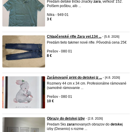
Predám detské tričko značky
zara
, veľkosť 152.
Polšem poštou, alb ...
Nitra - 949 01
3 €
Chlapčenské rifle Zara vel.134 ...
- [5.8. 2026]
Predám tieto takmer nové rifle. Pôvodná cena 25€
Prešov - 080 01
8 €
Zarámovaný print do detskej iz ...
- [4.8. 2026]
Rozmery 44 cm x 34 cm. Profesionálne rámované
(samotné rámovanie ...
Prešov - 080 01
10 €
Obrazy do detskej izby
- [2.8. 2026]
Predam 5ks
zara
movanych obrazov do
detske
j
izby (Desenio) s rozme ...