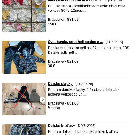
Mox balik detskeho oblecenia v ...
- [22.7. 2026]
Predavam balik kvalitneho
detske
ho oblecenia
velkosti 80 (9-12mes ...
Bratislava - 831 52
150 €
Svet bunda, softshell nosice a ...
- [21.7. 2026]
Detska bunda
zara
velkost 92, nosena, cena: 10€
Detské softshell ...
Bratislava - 821 09
30 €
Detske ciapky
- [21.7. 2026]
Predam
detske
ciapky: 1,farebna minimalne
nosena velkost do 1r ...
Bratislava - 851 06
V texte
Detské kraťasy
- [20.7. 2026]
Predám detské chlapčenské riflové kraťasy