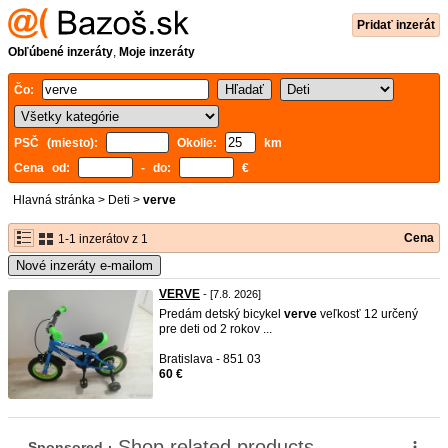
Pridať inzerát
Obľúbené inzeráty
,
Moje inzeráty
Čo:
PSČ (miesto):
Okolie:
km
Cena od:
- do:
€
Hlavná stránka
>
Deti
>
verve
Cena
1-1 inzerátov z 1
Nové inzeráty e-mailom
VERVE
- [7.8. 2026]
Predám detský bicykel
verve
veľkosť 12 určený
pre deti od 2 rokov ...
Bratislava - 851 03
60 €