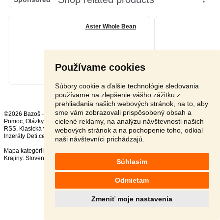
Používame cookies
Súbory cookie a ďalšie technológie sledovania
používame na zlepšenie vášho zážitku z
prehliadania našich webových stránok, na to, aby
sme vám zobrazovali prispôsobený obsah a
©2026 Bazoš -
Inzercia, bazár
cielené reklamy, na analýzu návštevnosti našich
Pomoc
,
Otázky
,
Hodnotenie
,
Kontakt
,
Reklama
,
Podmienky
,
Ochrana údajov
,
RSS
,
webových stránok a na pochopenie toho, odkiaľ
Inzeráty Deti celkom:
79823
, za 24 hodín:
2131
naši návštevníci prichádzajú.
Mapa kategórií
,
Najvyhľadávanejšie výrazy
Krajiny:
Slovensko
,
Česká republika
,
Poľsko
,
Rakúsko
Súhlasím
Odmietam
Zmeniť moje nastavenia