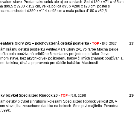
ovalom stave. Predam ako celok ale aj po castiach. Stol d180 x v71 x s65cm ,
na d99,5 x v280 x s52 cm, velka polica d95 x v280 x s28 cm, postel s
acom a schodmi d350 x v114 x s95 cm a mala polica d180 x v82,5 ...
te&Mars Glory 2v1 – polohovateľná detská postieľka
13
-
TOP
- [8.8. 2026]
ám krásnu detskú postieľku Petite&Mars Glory 2v1 vo farbe Mocha Beige.
ieľka bola používaná približne 6 mesiacov pre jedno dieťatko. Je vo
rnom stave, bez akýchkoľvek poškodení, fľakov či iných známok používania.
lne funkčná, čistá a pripravená pre ďalšie bábätko. Vlastnosti: ...
ky bicykel Specialized Riprock 20
23
-
TOP
- [8.8. 2026]
am detsky bicykel s hrubsimi kolesami Specialized Riprock velkost 20. V
om stave, iba zosuchane riaditka na bokoch. Sme prvi majitelia. Povodna
 599€.