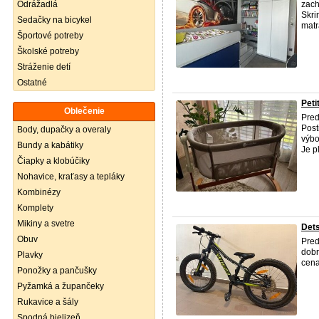
Odrážadlá
zach
Skri
Sedačky na bicykel
matr
Športové potreby
Školské potreby
Stráženie detí
Ostatné
Peti
Oblečenie
Pred
Post
Body, dupačky a overaly
výbo
Bundy a kabátiky
Je p
Čiapky a klobúčiky
Nohavice, kraťasy a tepláky
Kombinézy
Komplety
Mikiny a svetre
Dets
Obuv
Pred
dobr
Plavky
cena
Ponožky a pančušky
Pyžamká a župančeky
Rukavice a šály
Spodná bielizeň