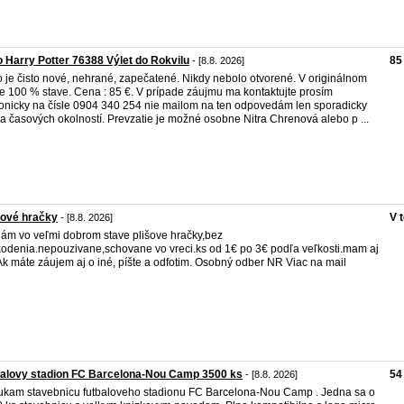
 Harry Potter 76388 Výlet do Rokvilu
85
- [8.8. 2026]
 je čisto nové, nehrané, zapečatené. Nikdy nebolo otvorené. V originálnom
e 100 % stave. Cena : 85 €. V prípade záujmu ma kontaktujte prosím
fonicky na čísle 0904 340 254 nie mailom na ten odpovedám len sporadicky
a časových okolností. Prevzatie je možné osobne Nitra Chrenová alebo p ...
šové hračky
V 
- [8.8. 2026]
ám vo veľmi dobrom stave plišove hračky,bez
odenia.nepouzivane,schovane vo vreci.ks od 1€ po 3€ podľa veľkosti.mam aj
Ak máte záujem aj o iné, píšte a odfotim. Osobný odber NR Viac na mail
balovy stadion FC Barcelona-Nou Camp 3500 ks
54
- [8.8. 2026]
kam stavebnicu futbaloveho stadionu FC Barcelona-Nou Camp . Jedna sa o