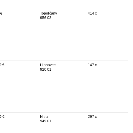
 €
Topoľčany
414 x
956 03
0 €
Hlohovec
147 x
920 01
0 €
Nitra
297 x
949 01