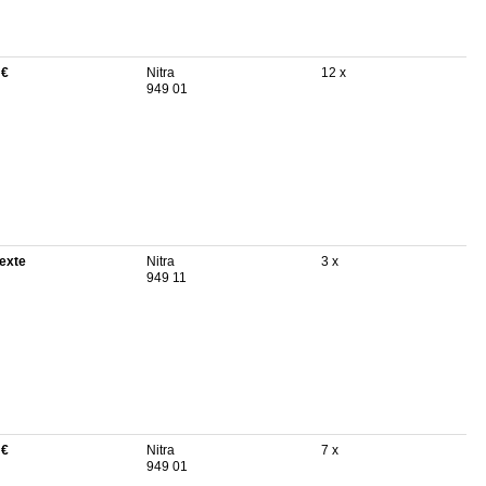
 €
Nitra
12 x
949 01
texte
Nitra
3 x
949 11
 €
Nitra
7 x
949 01