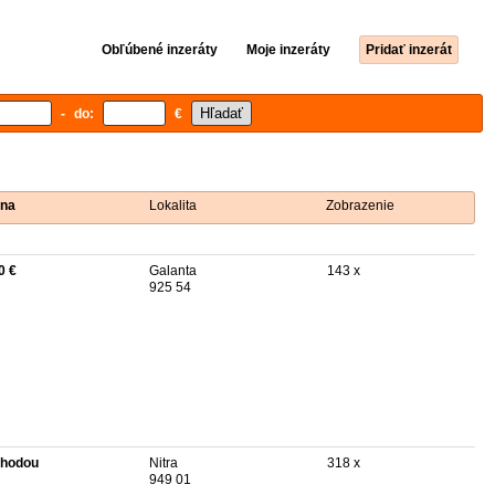
Obľúbené inzeráty
Moje inzeráty
Pridať inzerát
- do:
€
na
Lokalita
Zobrazenie
0 €
Galanta
143 x
925 54
hodou
Nitra
318 x
949 01