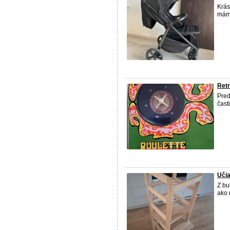
Krás
mám 
Retr
Pred
čast
Uči
Z bu
ako 