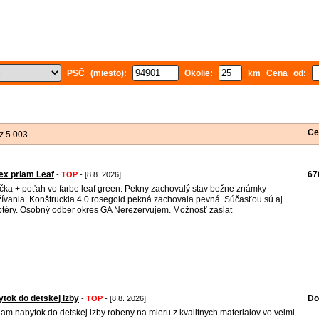
PSČ (miesto):
Okolie:
km Cena od:
Ce
z 5 003
ex priam Leaf
67
-
TOP
- [8.8. 2026]
čka + poťah vo farbe leaf green. Pekny zachovalý stav bežne známky
ívania. Konštruckia 4.0 rosegold pekná zachovala pevná. Súčasťou sú aj
téry. Osobný odber okres GA Nerezervujem. Možnosť zaslat
tok do detskej izby
Do
-
TOP
- [8.8. 2026]
am nabytok do detskej izby robeny na mieru z kvalitnych materialov vo velmi