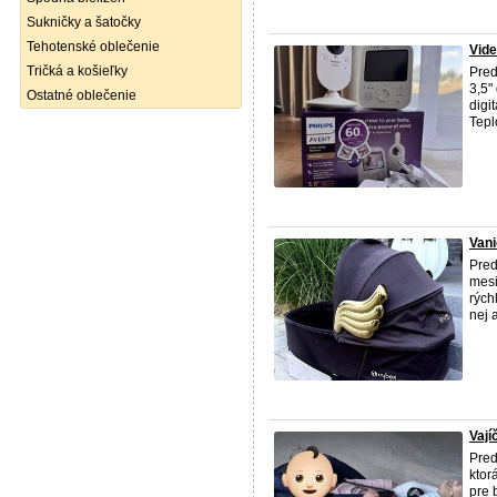
Sukničky a šatočky
Tehotenské oblečenie
Vid
Tričká a košieľky
Pred
3,5"
Ostatné oblečenie
digi
Tepl
Van
Pred
mesi
rých
nej 
Vaj
Pred
ktor
pre 