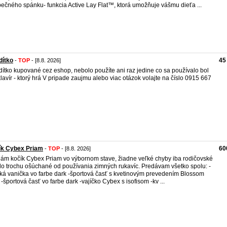
ečného spánku- funkcia Active Lay Flat™, ktorá umožňuje vášmu dieťa ...
dítko
45
-
TOP
- [8.8. 2026]
ítko kupované cez eshop, nebolo použíte ani raz jedine co sa používalo bol
klavír - ktorý hrá V pripade zaujmu alebo viac otázok volajte na číslo 0915 667
ík Cybex Priam
60
-
TOP
- [8.8. 2026]
ám kočík Cybex Priam vo výbornom stave, žiadne veľké chyby iba rodičovské
o trochu ošúchané od používania zimných rukavíc. Predávam všetko spolu: -
ká vanička vo farbe dark -športová časť s kvetinovým prevedením Blossom
 -športová časť vo farbe dark -vajíčko Cybex s isofisom -kv ...