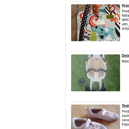
Hrac
Pred
Nitr
d69
utm
acky
Dets
Malo
Teni
Pred
zach
cena
Papu