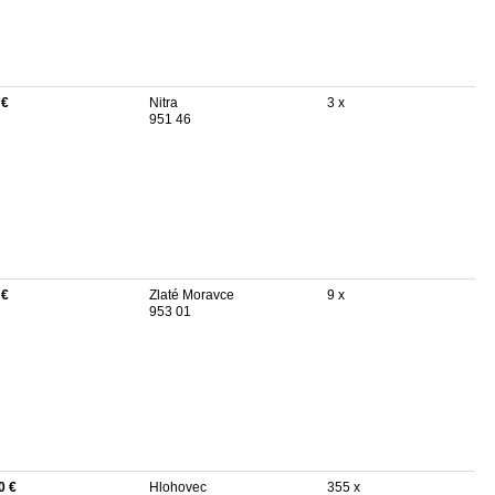
 €
Nitra
3 x
951 46
 €
Zlaté Moravce
9 x
953 01
0 €
Hlohovec
355 x