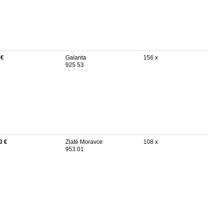
 €
Galanta
156 x
925 53
0 €
Zlaté Moravce
108 x
953 01