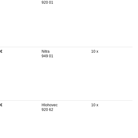
920 01
 €
Nitra
10 x
949 01
 €
Hlohovec
10 x
920 62