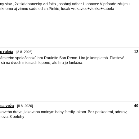
ny stav , 2x skriabanceky vid fotto , osobný odber Hlohovec V prípade záujmu
knemu aj zimnú sadu od zn.Pinkie, fusak +rukavice+vlozka+kabela
o ruleta
12
- [8.8. 2026]
ám retro spoločenskú hru Roulette San Remo. Hra je kompletná. Plastové
i sú na dvoch miestach lepené, ale hra je funkčná.
aca veža
40
- [8.8. 2026]
koveho dreva, lakovana matnym baby friedly lakom. Bez poskodeni, oderov,
nova. 3 polohy