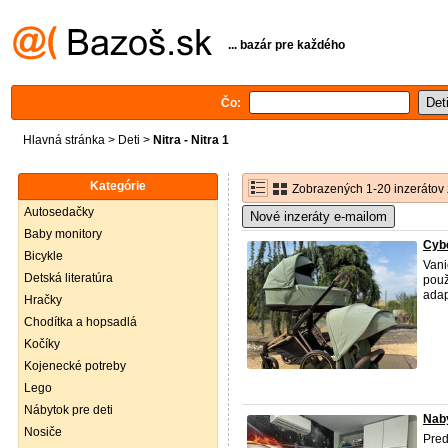
... bazár pre každého
Čo:
Hlavná stránka
>
Deti
>
Nitra - Nitra 1
Kategórie
Zobrazených 1-20 inzerátov 
Autosedačky
Nové inzeráty e-mailom
Baby monitory
Cyb
Bicykle
Vani
Detská literatúra
použ
adap
Hračky
Chodítka a hopsadlá
Kočíky
Kojenecké potreby
Lego
Nábytok pre deti
Naby
Nosiče
Pred