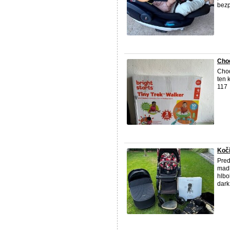
bezp
Cho
Chod
ten 
117
Koč
Pred
madl
hlbo
dark