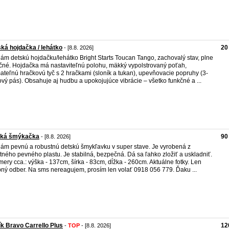
ká hojdačka / lehátko
20
- [8.8. 2026]
ám detskú hojdačku/lehátko Bright Starts Toucan Tango, zachovalý stav, plne
čné. Hojdačka má nastaviteľnú polohu, mäkký vypolstrovaný poťah,
ateľnú hračkovú tyč s 2 hračkami (sloník a tukan), upevňovacie popruhy (3-
vý pás). Obsahuje aj hudbu a upokojujúce vibrácie – všetko funkčné a ...
ská šmýkačka
90
- [8.8. 2026]
ám pevnú a robustnú detskú šmykľavku v super stave. Je vyrobená z
itného pevného plastu. Je stabilná, bezpečná. Dá sa ľahko zložiť a uskladniť.
ery cca.: výška - 137cm, šírka - 83cm, dĺžka - 260cm. Aktuálne fotky. Len
ný odber. Na sms nereagujem, prosím len volať 0918 056 779. Ďaku ...
k Bravo Carrello Plus
12
-
TOP
- [8.8. 2026]