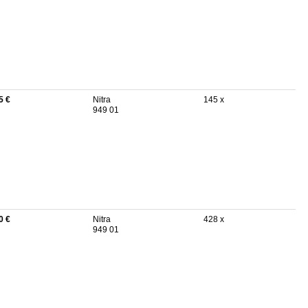
5 €
Nitra
145 x
949 01
0 €
Nitra
428 x
949 01