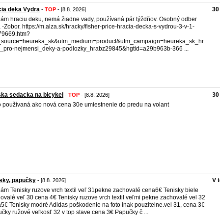
ia deka Vydra
30
-
TOP
- [8.8. 2026]
ám hraciu deku, nemá žiadne vady, používaná pár týždňov. Osobný odber
a -Zobor. https://m.alza.sk/hracky/fisher-price-hracia-decka-s-vydrou-3-v-1-
79669.htm?
_source=heureka_sk&utm_medium=product&utm_campaign=heureka_sk_hr
_pro-nejmensi_deky-a-podlozky_hrabz29845&hgtid=a29b963b-366 ...
ka sedacka na bicykel
30
-
TOP
- [8.8. 2026]
 používaná ako nová cena 30e umiestnenie do predu na volant
sky, papučky
V 
- [8.8. 2026]
ám Tenisky ruzove vrch textil veľ 31pekne zachovalé cena6€ Tenisky biele
ovalé veľ 30 cena 4€ Tenisky ruzove vrch textil veľmi pekne zachovalé vel 32
5€ Tenisky modré Adidas poškodenie na foto inak pouzitelne.vel 31, cena 3€
čky ružové veľkosť 32 v top stave cena 3€ Papučky č ...