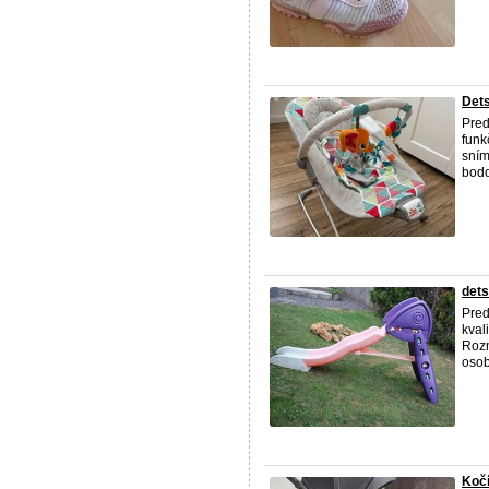
Dets
Pred
funk
sním
bodo
det
Pred
kval
Rozm
osob
Kočí