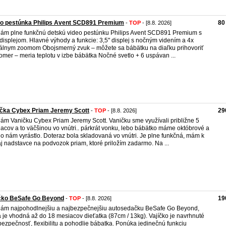
eo pestúnka Philips Avent SCD891 Premium
80
-
TOP
- [8.8. 2026]
ám plne funkčnú detskú video pestúnku Philips Avent SCD891 Premium s
 displejom. Hlavné výhody a funkcie: 3,5" displej s nočným videním a 4x
tálnym zoomom Obojsmerný zvuk – môžete sa bábätku na diaľku prihovoriť
omer – meria teplotu v izbe bábätka Nočné svetlo + 6 uspávan ...
ička Cybex Priam Jeremy Scott
29
-
TOP
- [8.8. 2026]
ám Vaničku Cybex Priam Jeremy Scott. Vaničku sme využívali približne 5
acov a to väčšinou vo vnútri.. párkrát vonku, lebo bábätko máme októbrové a
lo nám vyrástlo. Doteraz bola skladovaná vo vnútri. Je plne funkčná, mám k
aj nadstavce na podvozok priam, ktoré priložím zadarmo. Na ...
íčko BeSafe Go Beyond
19
-
TOP
- [8.8. 2026]
ám najpohodlnejšiu a najbezpečnejšiu autosedačku BeSafe Go Beyond,
á je vhodná až do 18 mesiacov dieťatka (87cm / 13kg). Vajíčko je navrhnuté
bezpečnosť, flexibilitu a pohodlie bábatka. Ponúka jedinečnú funkciu