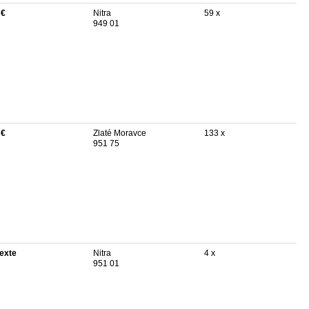
 €
Nitra
59 x
949 01
 €
Zlaté Moravce
133 x
951 75
texte
Nitra
4 x
951 01