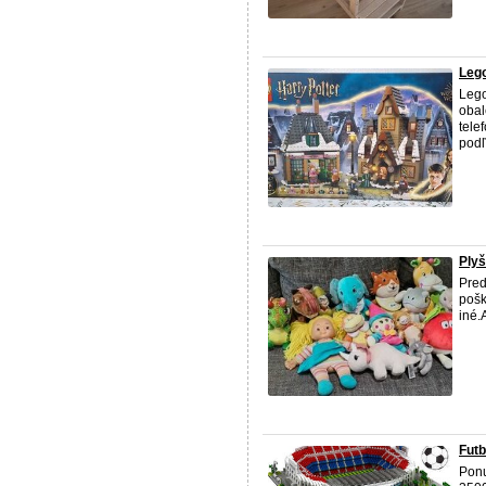
Lego
Lego
obal
tele
podľ
Ply
Pred
pošk
iné.
Fut
Ponu