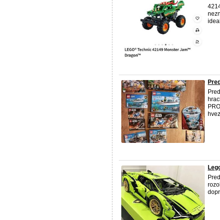
421
nezn
idea
Pred
Pre
hrac
PRO
hvez
Lego
Pre
rozo
dopr