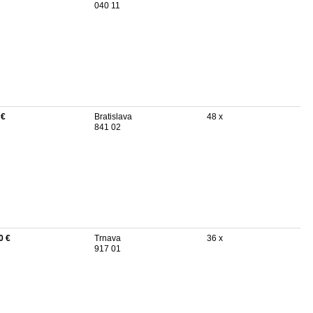
040 11
 €
Bratislava
48 x
841 02
0 €
Trnava
36 x
917 01