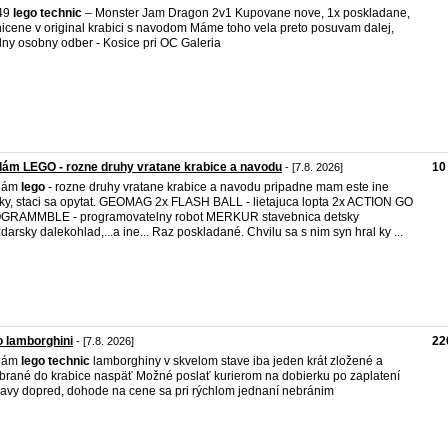
49
lego
technic
– Monster Jam Dragon 2v1 Kupovane nove, 1x poskladane,
icene v original krabici s navodom Máme toho vela preto posuvam dalej,
lny osobny odber - Kosice pri OC Galeria
ám LEGO - rozne druhy vratane krabice a navodu
10
- [7.8. 2026]
dám
lego
- rozne druhy vratane krabice a navodu pripadne mam este ine
ky, staci sa opytat. GEOMAG 2x FLASH BALL - lietajuca lopta 2x ACTION GO
GRAMMBLE - programovatelny robot MERKUR stavebnica detsky
darsky dalekohlad,...a ine... Raz poskladané. Chvilu sa s nim syn hral ky ...
 lamborghini
22
- [7.8. 2026]
dám
lego
technic
lamborghiny v skvelom stave iba jeden krát zložené a
brané do krabice naspäť Možné poslať kurierom na dobierku po zaplatení
avy dopred, dohode na cene sa pri rýchlom jednaní nebránim