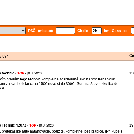
PSČ (miesto):
Okolie:
km Cena od:
Ce
z 584
 technic
15
-
TOP
- [9.8. 2026]
avím predám
lego
technic
kompletne zoskladané ako na foto treba volať
ám za symbolickú cenu 150€ nové stalo 300€ . Som na Slovensku iba do
eľe
o Technic 42072
19
-
TOP
- [9.8. 2026]
, pretekarske auto natahovacie, pouzite, kompletne, bez krabice. (Pri kupe s