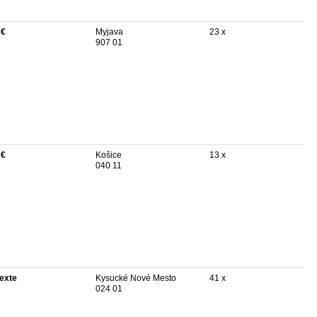
 €
Myjava
23 x
907 01
 €
Košice
13 x
040 11
texte
Kysucké Nové Mesto
41 x
024 01