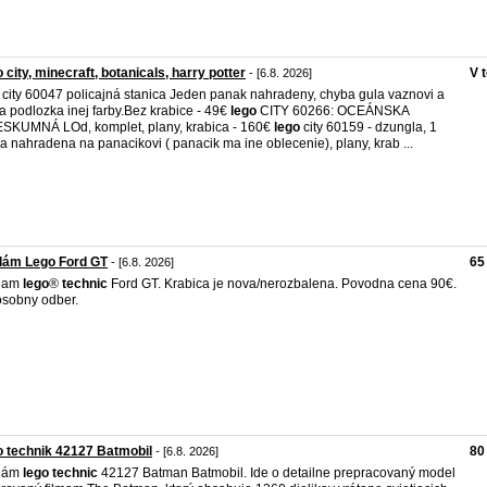
 city, minecraft, botanicals, harry potter
V 
- [6.8. 2026]
city 60047 policajná stanica Jeden panak nahradeny, chyba gula vaznovi a
a podlozka inej farby.Bez krabice - 49€
lego
CITY 60266: OCEÁNSKA
SKUMNÁ LOd, komplet, plany, krabica - 160€
lego
city 60159 - dzungla, 1
a nahradena na panacikovi ( panacik ma ine oblecenie), plany, krab ...
dám Lego Ford GT
65
- [6.8. 2026]
dam
lego
®
technic
Ford GT. Krabica je nova/nerozbalena. Povodna cena 90€.
osobny odber.
 technik 42127 Batmobil
80
- [6.8. 2026]
dám
lego
technic
42127 Batman Batmobil. Ide o detailne prepracovaný model