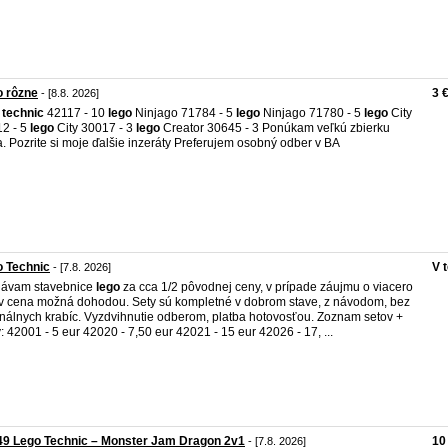
o rôzne
3 
- [8.8. 2026]
technic
42117 - 10
lego
Ninjago 71784 - 5
lego
Ninjago 71780 - 5
lego
City
2 - 5
lego
City 30017 - 3
lego
Creator 30645 - 3 Ponúkam veľkú zbierku
. Pozrite si moje ďalšie inzeráty Preferujem osobný odber v BA
 Technic
V 
- [7.8. 2026]
dávam stavebnice
lego
za cca 1/2 pôvodnej ceny, v prípade záujmu o viacero
v cena možná dohodou. Sety sú kompletné v dobrom stave, z návodom, bez
inálnych krabíc. Vyzdvihnutie odberom, platba hotovosťou. Zoznam setov +
: 42001 - 5 eur 42020 - 7,50 eur 42021 - 15 eur 42026 - 17, ...
49 Lego Technic – Monster Jam Dragon 2v1
10
- [7.8. 2026]