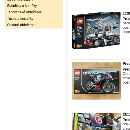
Sukničky a šatočky
Tehotenské oblečenie
Lego
Tričká a košieľky
Pre
nehr
Ostatné oblečenie
posl
dopr
Pre
Pre
Cena
nepo
pošt
...
Pred
Pred
pre 
viac