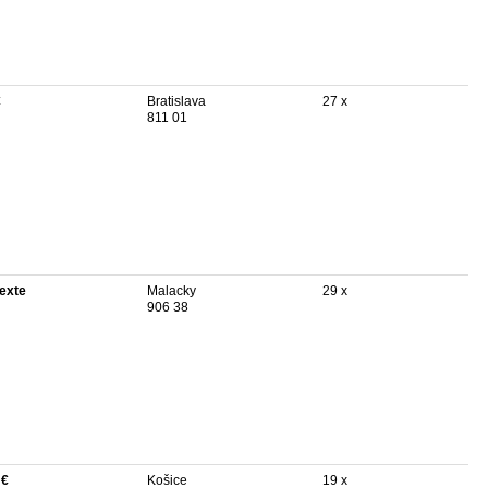
€
Bratislava
27 x
811 01
texte
Malacky
29 x
906 38
 €
Košice
19 x