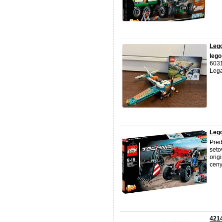
Leg
lego
6031
Lega
Lego
Pre
seto
orig
ceny
421