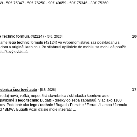
9 - 50€ 75347 - 50€ 76250 - 90€ 40659 - 50€ 75346 - 30€ 75360 ...
 Technic formula (42124)
10
- [8.8. 2026]
dáme
lego
technic
formulu (42124) vo výbornom stave, raz poskladanú s
dom a originál krabicou. Po stiahnutí aplikácie do mobilu sa mobil dá použiť
diaľkový ovládač.
ebnica športové auto
17
- [8.8. 2026]
redaj nová, veľká, nepoužitá stavebnica / skladačka športové auto.
atibilné s
lego
technic
Bugatti - dieliky do seba zapadajú. Viac ako 1100
ikov. Podobné ako
lego
/
technic
/ Bugatti / Porsche / Ferrari / Lambo / formula
rd / BMW / Bugatti Pozri ďalšie moje inzeráty. ...