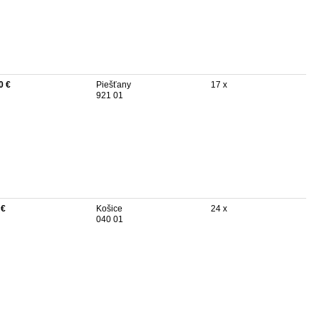
0 €
Piešťany
17 x
921 01
 €
Košice
24 x
040 01