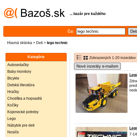
... bazár pre každého
Čo:
Hlavná stránka
>
Deti
>
lego technic
Kategórie
Zobrazených 1-20 inzerátov 
Autosedačky
Nové inzeráty e-mailom
Baby monitory
Lego
Bicykle
Zdr
Detská literatúra
pred
ned
Hračky
Chodítka a hopsadlá
Kočíky
Kojenecké potreby
Lego
Nábytok pre deti
Leg
Nosiče
7-14