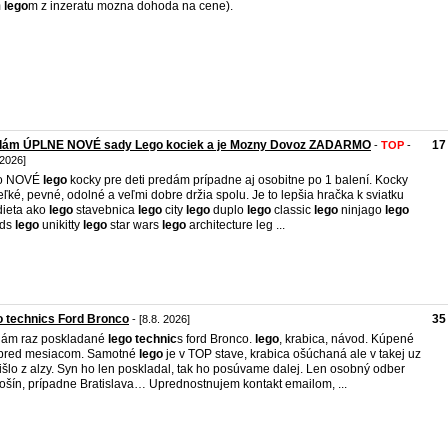
m
lego
m z inzeratu mozna dohoda na cene).
dám ÚPLNE NOVÉ sady Lego kociek a je Mozny Dovoz ZADARMO
17
-
TOP
-
 2026]
to NOVÉ
lego
kocky pre deti predám prípadne aj osobitne po 1 balení. Kocky
eľké, pevné, odolné a veľmi dobre držia spolu. Je to lepšia hračka k sviatku
dieta ako
lego
stavebnica
lego
city
lego
duplo
lego
classic
lego
ninjago
lego
nds
lego
unikitty
lego
star wars
lego
architecture leg ...
 technics Ford Bronco
35
- [8.8. 2026]
dám raz poskladané
lego
technic
s ford Bronco.
lego
, krabica, návod. Kúpené
 pred mesiacom. Samotné
lego
je v TOP stave, krabica ošúchaná ale v takej uz
rišlo z alzy. Syn ho len poskladal, tak ho posúvame dalej. Len osobný odber
ošín, prípadne Bratislava… Uprednostnujem kontakt emailom, ...