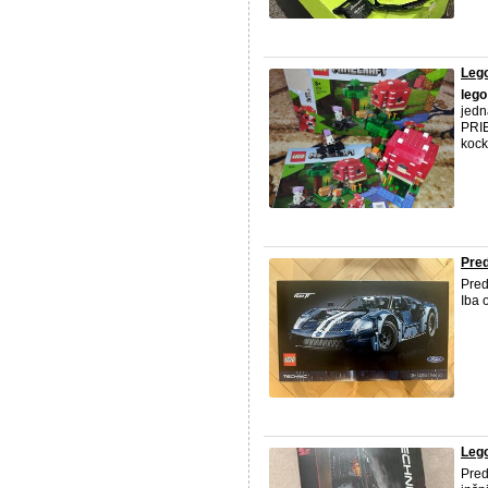
Lego
lego
jedn
PRIE
kock
Pre
Pre
Iba 
Lego
Pre