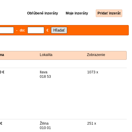
Obľúbené inzeráty
Moje inzeráty
Pridať inzerát
- do:
€
na
Lokalita
Zobrazenie
0 €
Ilava
1073 x
018 53
 €
Žilina
251 x
010 01