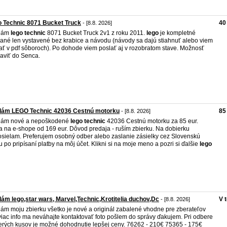
 Technic 8071 Bucket Truck
40
- [8.8. 2026]
dám
lego
technic
8071 Bucket Truck 2v1 z roku 2011.
lego
je kompletné
ané len vystavené bez krabice a návodu (návody sa dajú stiahnuť alebo viem
ať v pdf sôboroch). Po dohode viem poslať aj v rozobratom stave. Možnosť
aviť do Senca.
dám LEGO Technic 42036 Cestnú motorku
85
- [8.8. 2026]
dám nové a nepoškodené
lego
technic
42036 Cestnú motorku za 85 eur.
 na e-shope od 169 eur. Dôvod predaja - ruším zbierku. Na dobierku
sielam. Preferujem osobný odber alebo zaslanie zásielky cez Slovenskú
u po pripísaní platby na môj účet. Klikni si na moje meno a pozri si ďalšie
lego
ám lego,star wars, Marvel,Technic,Krotitelia duchov,Dc
V 
- [8.8. 2026]
ám moju zbierku všetko je nové a originál zabalené vhodne pre zberateľov
viac info ma neváhajte kontaktovať foto pošlem do správy ďakujem. Pri odbere
erých kusov je možné dohodnutie lepšej ceny. 76262 - 210€ 75365 - 175€