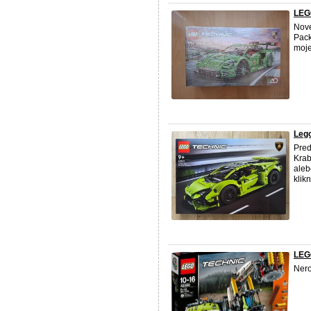
LEG
Nove
Pack
moje
Lego
Pre
Krab
aleb
klik
LEGO
Ner