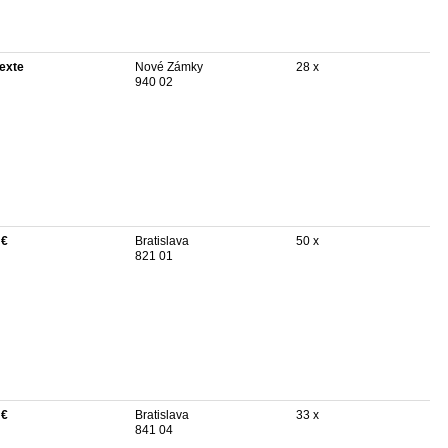
texte
Nové Zámky
28 x
940 02
 €
Bratislava
50 x
821 01
 €
Bratislava
33 x
841 04