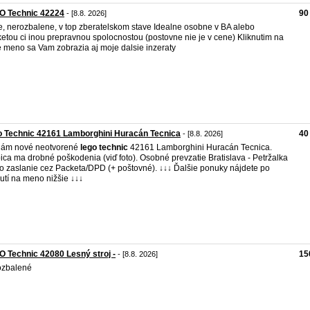
O Technic 42224
90
- [8.8. 2026]
, nerozbalene, v top zberatelskom stave Idealne osobne v BA alebo
etou ci inou prepravnou spolocnostou (postovne nie je v cene) Kliknutim na
 meno sa Vam zobrazia aj moje dalsie inzeraty
 Technic 42161 Lamborghini Huracán Tecnica
40
- [8.8. 2026]
dám nové neotvorené
lego
technic
42161 Lamborghini Huracán Tecnica.
ica ma drobné poškodenia (viď foto). Osobné prevzatie Bratislava - Petržalka
o zaslanie cez Packeta/DPD (+ poštovné). ↓↓↓ Ďalšie ponuky nájdete po
nutí na meno nižšie ↓↓↓
 Technic 42080 Lesný stroj -
15
- [8.8. 2026]
ozbalené