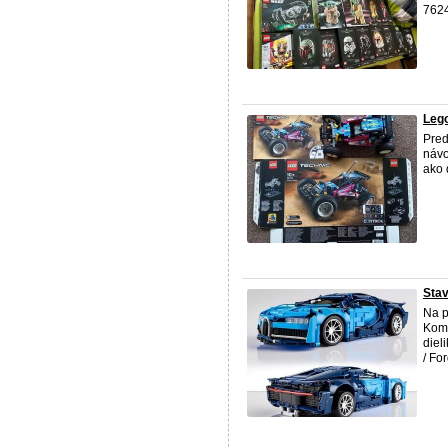
7624
Lego
Pre
návo
ako 
Stav
Na p
Komp
diel
/ Fo