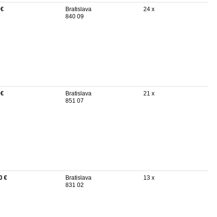
 €
Bratislava
24 x
840 09
 €
Bratislava
21 x
851 07
0 €
Bratislava
13 x
831 02