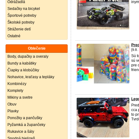
Odrážadlá
iny
Sedačky na bicykel
Športové potreby
Školské potreby
Stráženie detí
Ostatné
Pre
Oblečenie
[9.8.
Sú 
Body, dupačky a overaly
sú v
Bundy a kabátiky
pre 
frie
Čiapky a klobúčiky
Nohavice, kraťasy a tepláky
Kombinézy
Komplety
Mikiny a svetre
Lego
Obuv
Pre
cca
Plavky
to p
Ponožky a pančušky
Tvrd
Pyžamká a župančeky
Rukavice a šály
Spodná bielizeň