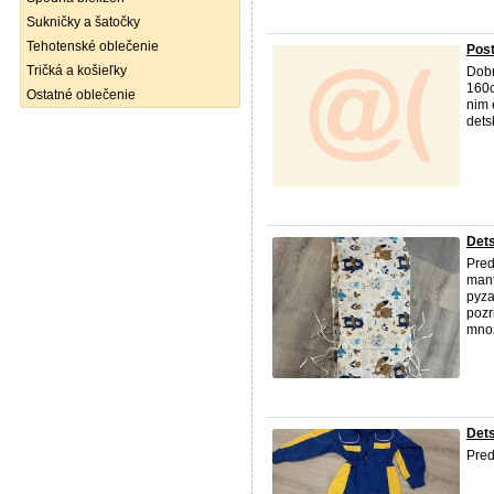
Sukničky a šatočky
Tehotenské oblečenie
Post
Tričká a košieľky
Dobr
160c
Ostatné oblečenie
nim 
dets
Dets
Pre
mant
pyza
pozr
mnoz
Dets
Pred