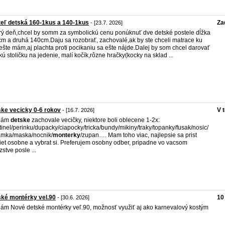
eľ detská 160-1kus a 140-1kus
Za
- [23.7. 2026]
ý deň,chcel by somm za symbolickú cenu ponúknuť dve detské postele dĺžka
m a druhá 140cm.Daju sa rozobrať, zachovalé,ak by ste chceli matrace ku
ešte mám,aj plachta proti pocikaniu sa ešte nájde.Dalej by som chcel darovať
kú stoličku na jedenie, malí kočík,rôzne hračky(kocky na sklad ...
ke vecicky 0-6 rokov
V 
- [16.7. 2026]
dám
detske
zachovale vecičky, niektore boli oblecene 1-2x:
inel/perinku/dupacky/ciapocky/tricka/bundy/mikiny/traky/topanky/fusak/nosic/
mka/maska/nocnik/
monterky
/zupan…. Mam toho viac, najlepsie sa prist
iet osobne a vybrat si. Preferujem osobny odber, pripadne vo vacsom
stve posle ...
ké montérky vel.90
10
- [30.6. 2026]
ám Nové detské montérky veľ.90, možnosť využiť aj ako karnevalový kostým