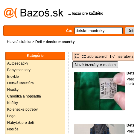
... bazár pre každého
Čo:
Hlavná stránka
>
Deti
>
detske monterky
Kategórie
Zobrazených 1-7 inzerátov z
Autosedačky
Nové inzeráty e-mailom
Baby monitory
Det
Bicykle
Pred
Detská literatúra
obrá
Hračky
Chodítka a hopsadlá
Kočíky
Kojenecké potreby
Lego
Nábytok pre deti
Det
Nosiče
Pre