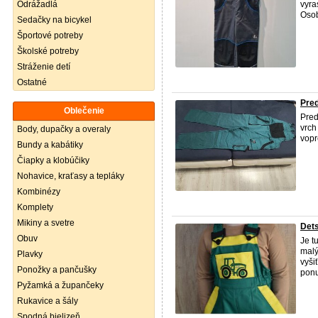
Odrážadlá
vyra
Osob
Sedačky na bicykel
Športové potreby
Školské potreby
Stráženie detí
Ostatné
Pre
Oblečenie
Pred
vrch
Body, dupačky a overaly
vopr
Bundy a kabátiky
Čiapky a klobúčiky
Nohavice, kraťasy a tepláky
Kombinézy
Komplety
Mikiny a svetre
Det
Obuv
Je t
malý
Plavky
vyši
Ponožky a pančušky
ponu
Pyžamká a župančeky
Rukavice a šály
Spodná bielizeň