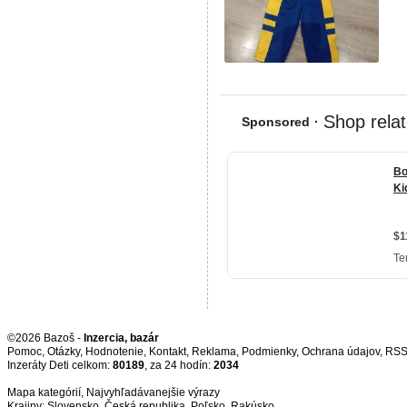
©2026 Bazoš -
Inzercia, bazár
Pomoc
,
Otázky
,
Hodnotenie
,
Kontakt
,
Reklama
,
Podmienky
,
Ochrana údajov
,
RS
Inzeráty Deti celkom:
80189
, za 24 hodín:
2034
Mapa kategórií
,
Najvyhľadávanejšie výrazy
Krajiny:
Slovensko
,
Česká republika
,
Poľsko
,
Rakúsko