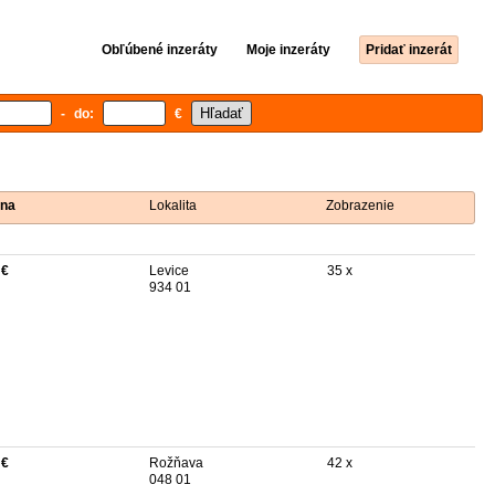
Obľúbené inzeráty
Moje inzeráty
Pridať inzerát
- do:
€
na
Lokalita
Zobrazenie
 €
Levice
35 x
934 01
 €
Rožňava
42 x
048 01