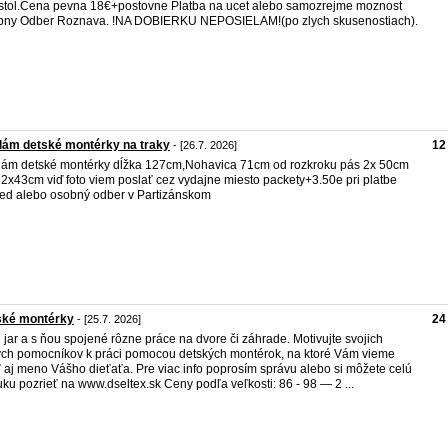
stol.Cena pevna 18€+postovne Platba na ucet alebo samozrejme moznost
ny Odber Roznava. !NA DOBIERKU NEPOSIELAM!(po zlych skusenostiach).
dám detské montérky na traky
12
- [26.7. 2026]
ám detské montérky dĺžka 127cm,Nohavica 71cm od rozkroku pás 2x 50cm
 2x43cm viď foto viem poslať cez vydajne miesto packety+3.50e pri platbe
ed alebo osobný odber v Partizánskom
ské montérky
24
- [25.7. 2026]
u jar a s ňou spojené rôzne práce na dvore či záhrade. Motivujte svojich
ch pomocníkov k práci pomocou detských montérok, na ktoré Vám vieme
ť aj meno Vášho dieťaťa. Pre viac info poprosím správu alebo si môžete celú
ku pozrieť na www.dseltex.sk Ceny podľa veľkosti: 86 - 98 — 2 ...