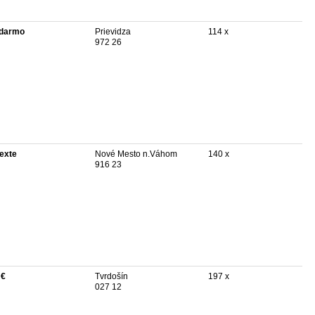
darmo
Prievidza
114 x
972 26
texte
Nové Mesto n.Váhom
140 x
916 23
 €
Tvrdošín
197 x
027 12