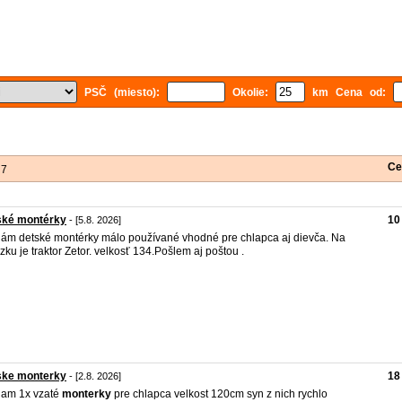
PSČ (miesto):
Okolie:
km Cena od:
Ce
 7
ské montérky
10
- [5.8. 2026]
ám detské montérky málo používané vhodné pre chlapca aj dievča. Na
zku je traktor Zetor. velkosť 134.Pošlem aj poštou .
ske monterky
18
- [2.8. 2026]
dam 1x vzaté
monterky
pre chlapca velkost 120cm syn z nich rychlo