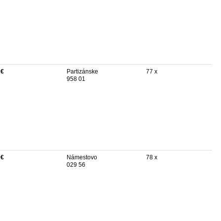
 €
Partizánske
77 x
958 01
 €
Námestovo
78 x
029 56