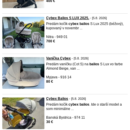
400 €
Cybex Balios S LUX 2025.
- [5.8. 2026]
Predám kočík
cybex
balios
S Lux 2025 (béžový),
kupovaný v novembr ...
Nitra - 949 01
700 €
Vanička Cybex
- [5.8. 2026]
Predám vaničku (Cot S) na
balios
S Lux vo farbe
Almond Beige, van ...
Myjava - 916 14
80 €
Cybex Balios
- [5.8. 2026]
Predám kočík
cybex
balios
. Ide o starší model a
som minimálne ...
Banská Bystrica - 974 11
30 €