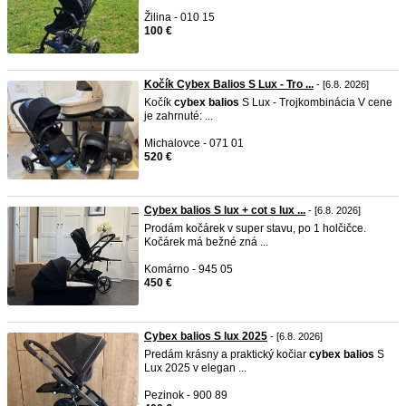
Žilina - 010 15
100 €
Kočík Cybex Balios S Lux - Tro ...
- [6.8. 2026]
Kočík
cybex
balios
S Lux - Trojkombinácia V cene
je zahrnuté: ...
Michalovce - 071 01
520 €
Cybex balios S lux + cot s lux ...
- [6.8. 2026]
Prodám kočárek v super stavu, po 1 holčičce.
Kočárek má bežné zná ...
Komárno - 945 05
450 €
Cybex balios S lux 2025
- [6.8. 2026]
Predám krásny a praktický kočiar
cybex
balios
S
Lux 2025 v elegan ...
Pezinok - 900 89