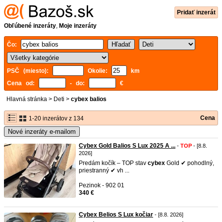
Pridať inzerát
Obľúbené inzeráty
,
Moje inzeráty
Čo:
PSČ (miesto):
Okolie:
km
Cena od:
- do:
€
Hlavná stránka
>
Deti
>
cybex balios
Cena
1-20 inzerátov z 134
Nové inzeráty e-mailom
Cybex Gold Balios S Lux 2025 A ...
-
TOP
- [8.8.
2026]
Predám kočík – TOP stav
cybex
Gold ✔ pohodlný,
priestranný ✔ vh ...
Pezinok - 902 01
340 €
Cybex Belios S Lux kočiar
- [8.8. 2026]