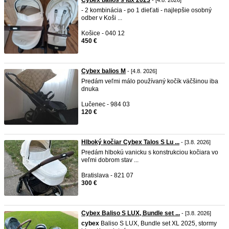
Cybex balios s lux 2023
- [4.8. 2026]
- 2 kombinácia - po 1 dieťati - najlepšie osobný
odber v Koši ...
Košice - 040 12
450 €
Cybex balios M
- [4.8. 2026]
Predám veľmi málo používaný kočík väčšinou iba
dnuka
Lučenec - 984 03
120 €
Hlboký kočiar Cybex Talos S Lu ...
- [3.8. 2026]
Predám hlbokú vanicku s konstrukciou kočiara vo
veľmi dobrom stav ...
Bratislava - 821 07
300 €
Cybex Baliso S LUX, Bundle set ...
- [3.8. 2026]
cybex
Baliso S LUX, Bundle set XL 2025, stormy