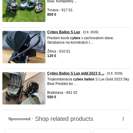
blue. Kompletný ...
Trnava - 917 01
800 €
Cybex Balios S Lux
- [3.8. 2026]
Predam kocik
cybex
v zachovalom stave.
Skrabance na konstrukcii ( ...
Žilina - 010 01
120 €
Cybex Balios S Lux gold 2023 S ...
- [3.8. 2026]
Trojkombinácia
cybex
balios
S Lux Gold 2023 Sky
Blue Predám ko ...
Bratislava - 841 02
500 €