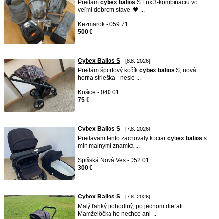
Predám
cybex
balios
S Lux 3-kombináciu vo
veľmi dobrom stave. 🖤 ...
Kežmarok - 059 71
500 €
Cybex Balios S
- [8.8. 2026]
Predám športový kočík
cybex
balios
S, nová
horna strieška - nesie ...
Košice - 040 01
75 €
Cybex Balios S
- [7.8. 2026]
Predavam tento zachovaly kociar
cybex
balios
s
minimalnymi znamka ...
Spišská Nová Ves - 052 01
300 €
Cybex Balios S
- [7.8. 2026]
Malý ľahký pohodlný, po jednom dieťati.
Mamželôčka ho nechce ani ...