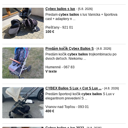
Cybex balios s lux
- [5.8. 2026]
Predam
cybex
balios
s lus Vanicka + športova
cast + adaptery n ...
Piešťany - 921 01
100 €
Predám kočík Cybex Balios S
- [4.8. 2026]
Predám kočík
cybex
balios
trojkombinaciu po
dvoch deťoch. Niekomu ...
Humenné - 067 83
V texte
CYBEX Balios S Lux + Cot S Lux ...
- [4.8. 2026]
Predám športový kočík
cybex
balios
S Lux v
elegantnom prevedení S ...
Vranov nad Topľou - 093 01
400 €