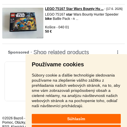
LEGO 75167 Star Wars Bounty Hu ...
- [17.6. 2026]
LEGO 75167
star
Wars Bounty Hunter Speeder
bike
Battle Pack - n ...
Košice - 040 01
50 €
Používame cookies
Súbory cookie a ďalšie technológie sledovania
používame na zlepšenie vášho zážitku z
prehliadania našich webových stránok, na to, aby
sme vám zobrazovali prispôsobený obsah a
cielené reklamy, na analýzu návštevnosti našich
webových stránok a na pochopenie toho, odkiaľ
naši návštevníci prichádzajú.
©2026 Bazoš -
Inzercia, bazár
Súhlasím
Pomoc
,
Otázky
,
Hodnotenie
,
Kontakt
,
Reklama
,
Podmienky
,
Ochrana údajov
,
RSS
,