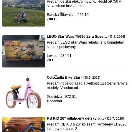
Predam detsku elektro motorku Hecht 59750 v
stave skoro bez znamo ...
Banská Štiavnica - 966 15
700 €
LEGO Star Wars 75090 Ezra Spee ...
- [3.8. 2026]
Predám LEGO
star
Wars rebels, je to kompletný
set, raz postavený ...
Levice - 934 01
70 €
Odrážadlá Bike Star
- [30.7. 2026]
Predám nové odrážadlá, veľkosť 12.Rôzne farby a
modely .Vhodné od ...
Prievidza - 972 01
Dohodou
RB KID 26" odlahceny detsky bi ...
- [28.7. 2026]
Predam RB KID s 26" kolesami, vyrobeny 11/2023
jazdeny dietatom 2 ...