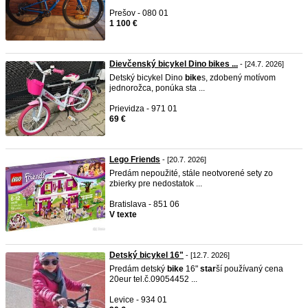
Prešov - 080 01
1 100 €
Dievčenský bicykel Dino bikes ...
- [24.7. 2026]
Detský bicykel Dino
bike
s, zdobený motívom
jednorožca, ponúka sta ...
Prievidza - 971 01
69 €
Lego Friends
- [20.7. 2026]
Predám nepoužité, stále neotvorené sety zo
zbierky pre nedostatok ...
Bratislava - 851 06
V texte
Detský bicykel 16"
- [12.7. 2026]
Predám detský
bike
16"
star
ší používaný cena
20eur tel.č.09054452 ...
Levice - 934 01