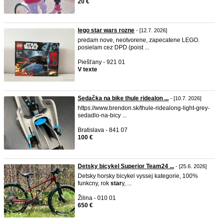
20 €
lego star wars rozne
- [12.7. 2026]
predam nove, neotvorene, zapecatene LEGO.
posielam cez DPD (poist ...
Piešťany - 921 01
V texte
Sedačka na bike thule ridealon ...
- [10.7. 2026]
https://www.brendon.sk/thule-ridealong-light-grey-
sedadlo-na-bicy ...
Bratislava - 841 07
100 €
Detsky bicykel Superior Team24 ...
- [25.6. 2026]
Detsky horsky bicykel vyssej kategorie, 100%
funkcny, rok
star
y, ...
Žilina - 010 01
650 €