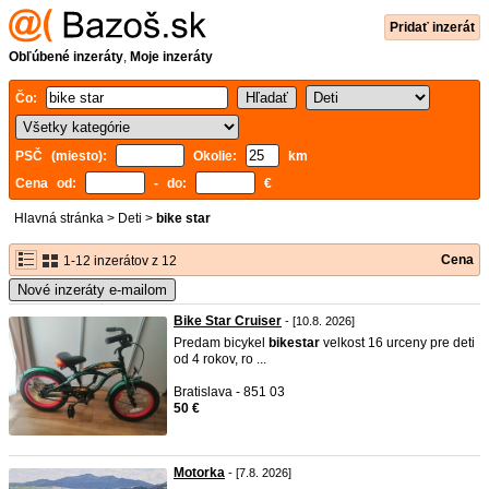
Pridať inzerát
Obľúbené inzeráty
,
Moje inzeráty
Čo:
PSČ (miesto):
Okolie:
km
Cena od:
- do:
€
Hlavná stránka
>
Deti
>
bike star
Cena
1-12 inzerátov z 12
Nové inzeráty e-mailom
Bike Star Cruiser
- [10.8. 2026]
Predam bicykel
bike
star
velkost 16 urceny pre deti
od 4 rokov, ro ...
Bratislava - 851 03
50 €
Motorka
- [7.8. 2026]