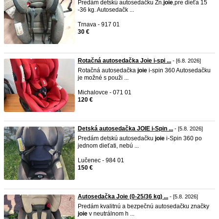
Predám detskú autosedačku Zn.
joie
,pre dieťa 15
-36 kg. Autosedačk ...
Trnava - 917 01
30 €
Rotačná autosedačka Joie i-spi ...
- [6.8. 2026]
Rotačná autosedačka
joie
i-spin 360 Autosedačku
je možné s použi ...
Michalovce - 071 01
120 €
Detská autosedačka JOIE i-Spin ...
- [5.8. 2026]
Predám detskú autosedačku
joie
i-Spin 360 po
jednom dieťati, nebú ...
Lučenec - 984 01
150 €
Autosedačka Joie (0-25/36 kg) ...
- [5.8. 2026]
Predám kvalitnú a bezpečnú autosedačku značky
joie
v neutrálnom h ...