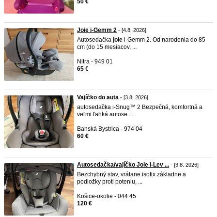
50 €
Joie i-Gemm 2
- [4.8. 2026]
Autosedačka
joie
i-Gemm 2. Od narodenia do 85
cm (do 15 mesiacov, ...
Nitra - 949 01
65 €
Vajíčko do auta
- [3.8. 2026]
autosedačka i-Snug™ 2 Bezpečná, komfortná a
veľmi ľahká autose ...
Banská Bystrica - 974 04
60 €
Autosedačka/vajíčko Joie i-Lev ...
- [3.8. 2026]
Bezchybný stav, vrátane isofix základne a
podložky proti poteniu, ...
Košice-okolie - 044 45
120 €