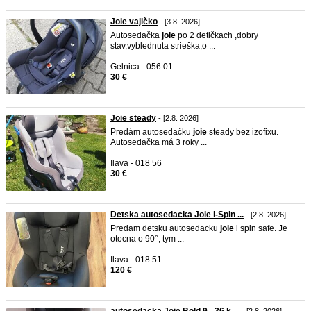
Joie vajičko
- [3.8. 2026]
Autosedačka
joie
po 2 detičkach ,dobry
stav,vyblednuta strieška,o ...
Gelnica - 056 01
30 €
Joie steady
- [2.8. 2026]
Predám autosedačku
joie
steady bez izofixu.
Autosedačka má 3 roky ...
Ilava - 018 56
30 €
Detska autosedacka Joie i-Spin ...
- [2.8. 2026]
Predam detsku autosedacku
joie
i spin safe. Je
otocna o 90°, tym ...
Ilava - 018 51
120 €