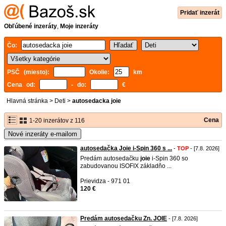
Pridať inzerát
Obľúbené inzeráty
,
Moje inzeráty
Čo:
PSČ (miesto):
Okolie:
km
Cena od:
- do:
€
Hlavná stránka
>
Deti
>
autosedacka joie
Cena
1-20 inzerátov z 116
Nové inzeráty e-mailom
autosedačka Joie i-Spin 360 s ...
-
TOP
- [7.8. 2026]
Predám autosedačku
joie
i-Spin 360 so
zabudovanou ISOFIX základňo ...
Prievidza - 971 01
120 €
Predám autosedačku Zn. JOIE
- [7.8. 2026]