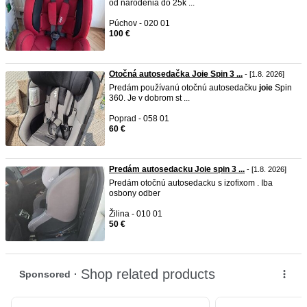
od narodenia do 25k ...
Púchov - 020 01
100 €
Otočná autosedačka Joie Spin 3 ...
- [1.8. 2026]
Predám používanú otočnú autosedačku
joie
Spin
360. Je v dobrom st ...
Poprad - 058 01
60 €
Predám autosedacku Joie spin 3 ...
- [1.8. 2026]
Predám otočnú autosedacku s izofixom . Iba
osbony odber
Žilina - 010 01
50 €