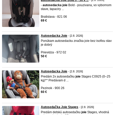
autosedacka Joie Bold 9 - 36 k ...
- [2.8. 2026]
-
autosedacka
joie
Bold - pouzivana, vo vybornom
stave, tapaciry ...
Bratislava - 821 06
69 €
Autosedacka Joie
- [2.8. 2026]
Ponúkam autosedacku značka joie bez isofixu stav
je dobrý
Prievidza - 972 02
50 €
Autosedacka Joie
- [2.8. 2026]
Predám 2x autosedačku
joie
Stages C0925 (0–25
kg)** Predávam d ...
Pezinok - 900 26
60 €
Autosedačka Joie Stages
- [2.8. 2026]
Predám detskú autosedačku
joie
Stages, vhodná