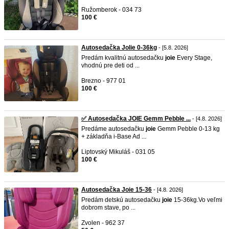
Ružomberok - 034 73
100 €
Autosedačka Jolie 0-36kg
- [5.8. 2026]
Predám kvalitnú autosedačku
joie
Every Stage,
vhodnú pre deti od ...
Brezno - 977 01
100 €
✅ Autosedačka JOIE Gemm Pebble ...
- [4.8. 2026]
Predáme autosedačku
joie
Gemm Pebble 0-13 kg
+ základňa i-Base Ad ...
Liptovský Mikuláš - 031 05
100 €
Autosedačka Joie 15-36
- [4.8. 2026]
Predám detskú autosedačku
joie
15-36kg.Vo veľmi
dobrom stave, po ...
Zvolen - 962 37