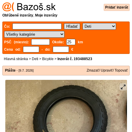
Pridať inzerát
Obľúbené inzeráty
,
Moje inzeráty
Čo:
PSČ (miesto):
Okolie:
km
Cena od:
- do:
€
Hlavná stránka
>
Deti
>
Bicykle
>
Inzerát č. 193488523
Plášte
Zmazať/ Upraviť/ Topovať
- [9.7. 2026]