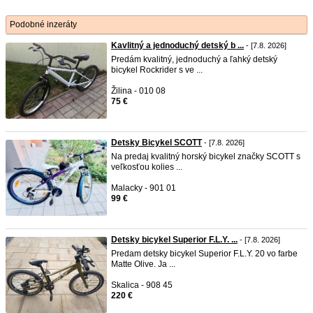
Podobné inzeráty
Kavlitný a jednoduchý detský b ...
- [7.8. 2026]
Predám kvalitný, jednoduchý a ľahký detský
bicykel Rockrider s ve ...
Žilina - 010 08
75 €
Detsky Bicykel SCOTT
- [7.8. 2026]
Na predaj kvalitný horský bicykel značky SCOTT s
veľkosťou kolies ...
Malacky - 901 01
99 €
Detsky bicykel Superior F.L.Y. ...
- [7.8. 2026]
Predam detsky bicykel Superior F.L.Y. 20 vo farbe
Matte Olive. Ja ...
Skalica - 908 45
220 €