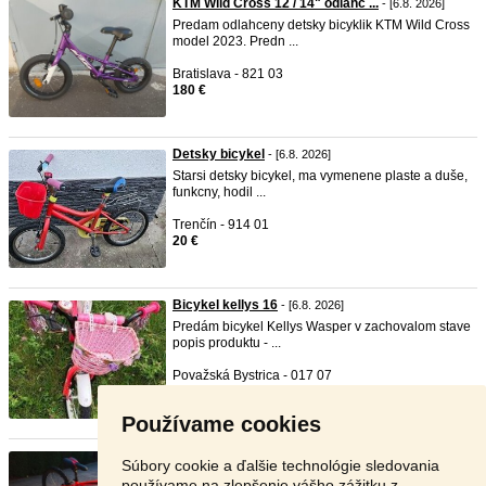
KTM Wild Cross 12 / 14" odlahc ...
- [6.8. 2026]
Predam odlahceny detsky bicyklik KTM Wild Cross
model 2023. Predn ...
Bratislava - 821 03
180 €
Detsky bicykel
- [6.8. 2026]
Starsi detsky bicykel, ma vymenene plaste a duše,
funkcny, hodil ...
Trenčín - 914 01
20 €
Bicykel kellys 16
- [6.8. 2026]
Predám bicykel Kellys Wasper v zachovalom stave
popis produktu - ...
Považská Bystrica - 017 07
30 €
Používame cookies
Detský bicykel MRX ELITE 24"
- [5.8. 2026]
Súbory cookie a ďalšie technológie sledovania
Detský bicykel MRX ELITE 24" Bicykel je vybavený
používame na zlepšenie vášho zážitku z