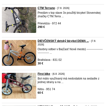
CTM Terrano
- [7.8. 2026]
Predám v top stave 3x použitý bicykel Slovenskej
značky CTM.Terra ...
Prievidza - 972 44
290 €
DIEVČENSKÝ detský bicykel DEMA ...
- [7.8.
2026]
Osobny odber v Ba(časť Nové mesto) -----------------
------------ ...
Bratislava - 831 02
30 €
First bike
- [6.8. 2026]
Bol málo využívaný má nedostatok na sedadle z
jednej strany a na ...
Nitra - 951 74
60 €