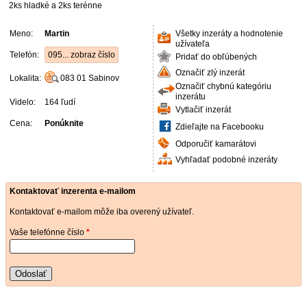
2ks hladké a 2ks terénne
Meno:
Martin
Všetky inzeráty a hodnotenie
užívateľa
Telefón:
095... zobraz číslo
Pridať do obľúbených
Označiť zlý inzerát
Lokalita:
083 01
Sabinov
Označiť chybnú kategóriu
inzerátu
Videlo:
164 ľudí
Vytlačiť inzerát
Cena:
Ponúknite
Zdieľajte na Facebooku
Odporučiť kamarátovi
Vyhľadať podobné inzeráty
Kontaktovať inzerenta e-mailom
Kontaktovať e-mailom môže iba overený užívateľ.
Vaše telefónne číslo
*
Odoslať