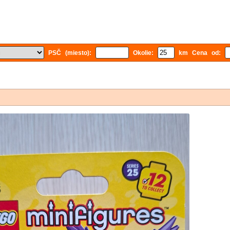
PSČ (miesto):
Okolie:
km Cena od: