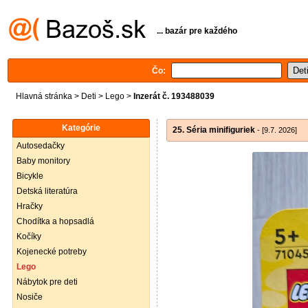
... bazár pre každého
Čo:
Hlavná stránka
>
Deti
>
Lego
>
Inzerát č. 193488039
Kategórie
25. Séria minifiguriek
- [9.7. 2026]
Autosedačky
Baby monitory
Bicykle
Detská literatúra
Hračky
Chodítka a hopsadlá
Kočíky
Kojenecké potreby
Lego
Nábytok pre deti
Nosiče