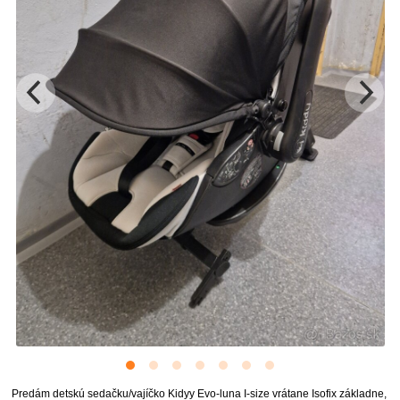
Predám detskú sedačku/vajíčko Kidyy Evo-luna I-size vrátane Isofix základne,