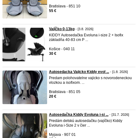
Bratislava - 851 10
55 €
Vajíčko 0-13kg
- [3.8. 2026]
KIDDY Autosedačka Evoluna i-size 2 + Isofix
základňa 40-83 cm P ...
Košice - 040 11
30 €
Autosedacka Vajicko Kiddy evol ...
- [1.8. 2026]
Predam polohovatelne vajicko s novorodeneckou
vlozkou a isofixom. ...
Bratislava - 851 05
20 €
Autosedačka Kiddy Evoluna i-si ...
- [31.7. 2026]
Predám detskú autosedačku (vajíčko) Kiddy
Evoluna i-Size 2 v čier ...
Myjava - 907 01