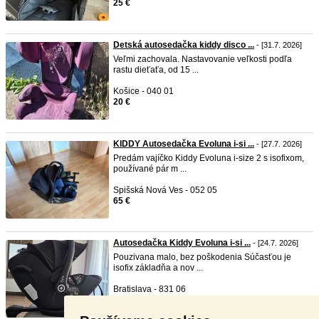
25 €
Detská autosedačka kiddy disco ...
- [31.7. 2026]
Veľmi zachovala. Nastavovanie veľkosti podľa
rastu dieťaťa, od 15 ...
Košice - 040 01
20 €
KIDDY Autosedačka Evoluna i-si ...
- [27.7. 2026]
Predám vajíčko Kiddy Evoluna i-size 2 s isofixom,
používané pár m ...
Spišská Nová Ves - 052 05
65 €
Autosedačka Kiddy Evoluna i-si ...
- [24.7. 2026]
Pouzivana malo, bez poškodenia Súčasťou je
isofix základňa a nov ...
Bratislava - 831 06
50 €