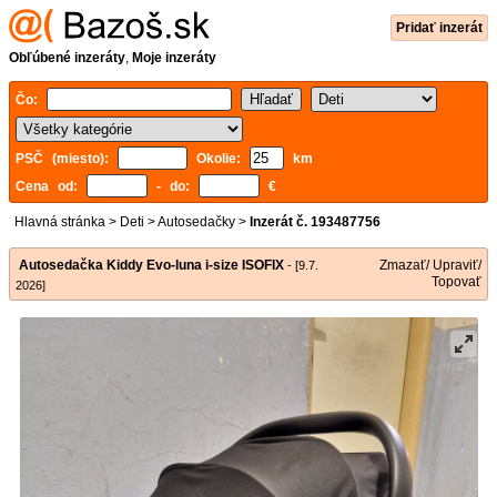
Pridať inzerát
Obľúbené inzeráty
,
Moje inzeráty
Čo:
PSČ (miesto):
Okolie:
km
Cena od:
- do:
€
Hlavná stránka
>
Deti
>
Autosedačky
>
Inzerát č. 193487756
Autosedačka Kiddy Evo-luna i-size ISOFIX
Zmazať/ Upraviť/
- [9.7.
Topovať
2026]