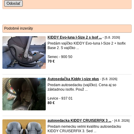
Odoslať
Podobné inzeráty
KIDDY Evo-luna I-Size 2 s Isof ...
- [5.8. 2026]
Predám vajíčko KIDDY Evo-luna I-Size 2 + Isofix
Base 2. S vajíčko ...
Senec - 900 50
70 €
Autosedačka Kiddy i-size plus
- [5.8. 2026]
Predam autosedacku (vajíčko). Cena aj so
základnou isofix. Použ ...
Levice - 937 01
80 €
autosedacka KIDDY CRUISERFIX 3 ...
- [4.8. 2026]
Predam nemecku velmi kvalitnu autosedacku
KIDDY CRUISERFIX 3. Sed ...