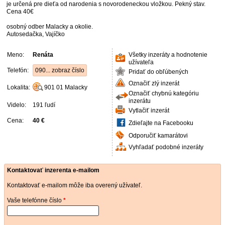
je určená pre dieťa od narodenia s novorodeneckou vložkou. Pekný stav.
Cena 40€
osobný odber Malacky a okolie.
Autosedačka, Vajíčko
Meno:
Renáta
Všetky inzeráty a hodnotenie
užívateľa
Telefón:
090... zobraz číslo
Pridať do obľúbených
Označiť zlý inzerát
Lokalita:
901 01
Malacky
Označiť chybnú kategóriu
inzerátu
Videlo:
191 ľudí
Vytlačiť inzerát
Cena:
40 €
Zdieľajte na Facebooku
Odporučiť kamarátovi
Vyhľadať podobné inzeráty
Kontaktovať inzerenta e-mailom
Kontaktovať e-mailom môže iba overený užívateľ.
Vaše telefónne číslo
*