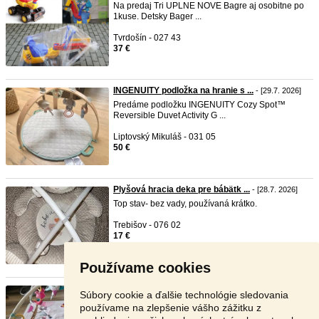
Na predaj Tri UPLNE NOVE Bagre aj osobitne po
1kuse. Detsky Bager ...
Tvrdošín - 027 43
37 €
INGENUITY podložka na hranie s ...
- [29.7. 2026]
Predáme podložku INGENUITY Cozy Spot™
Reversible Duvet Activity G ...
Liptovský Mikuláš - 031 05
50 €
Plyšová hracia deka pre bábätk ...
- [28.7. 2026]
Top stav- bez vady, používaná krátko.
Trebišov - 076 02
17 €
Používame cookies
Hracia deka pre detičky
-
TOP
- [5.8. 2026]
Súbory cookie a ďalšie technológie sledovania
Hracia deka Tiny Love s rôznorodými aktivitami a
používame na zlepšenie vášho zážitku z
unikátnym posuvn ...