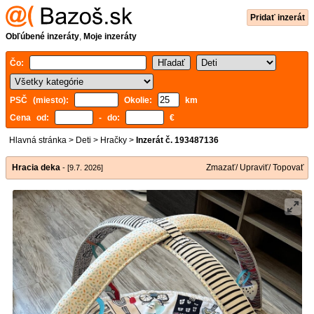
Pridať inzerát
Obľúbené inzeráty
,
Moje inzeráty
Čo:
PSČ (miesto):
Okolie:
km
Cena od:
- do:
€
Hlavná stránka
>
Deti
>
Hračky
>
Inzerát č. 193487136
Hracia deka
Zmazať/ Upraviť/ Topovať
- [9.7. 2026]