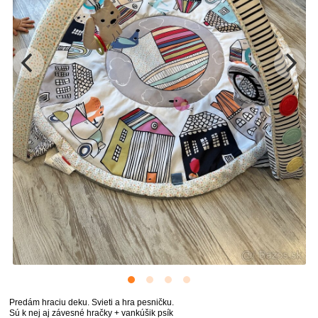
Predám hraciu deku. Svieti a hra pesničku.
Sú k nej aj závesné hračky + vankúšik psík