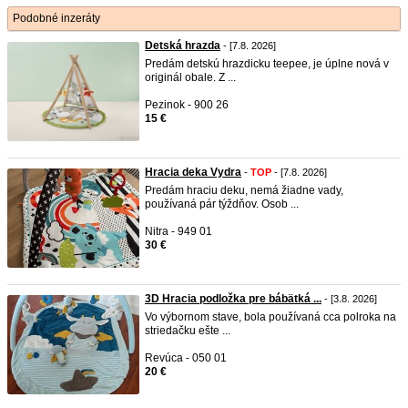
Podobné inzeráty
Detská hrazda
- [7.8. 2026]
Predám detskú hrazdicku teepee, je úplne nová v
originál obale. Z ...
Pezinok - 900 26
15 €
Hracia deka Vydra
-
TOP
- [7.8. 2026]
Predám hraciu deku, nemá žiadne vady,
používaná pár týždňov. Osob ...
Nitra - 949 01
30 €
3D Hracia podložka pre bábätká ...
- [3.8. 2026]
Vo výbornom stave, bola používaná cca polroka na
striedačku ešte ...
Revúca - 050 01
20 €