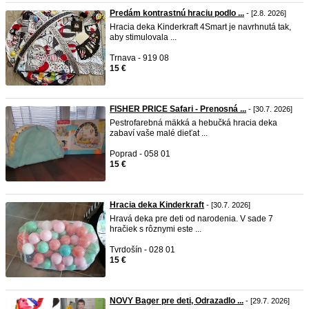
Predám kontrastnú hraciu podlo ...
- [2.8. 2026]
Hracia deka Kinderkraft 4Smart je navrhnutá tak,
aby stimulovala ...
Trnava - 919 08
15 €
FISHER PRICE Safari - Prenosná ...
- [30.7. 2026]
Pestrofarebná mäkká a hebučká hracia deka
zabaví vaše malé dieťat ...
Poprad - 058 01
15 €
Hracia deka Kinderkraft
- [30.7. 2026]
Hravá deka pre deti od narodenia. V sade 7
hračiek s rôznymi este ...
Tvrdošín - 028 01
15 €
NOVY Bager pre deti, Odrazadlo ...
- [29.7. 2026]