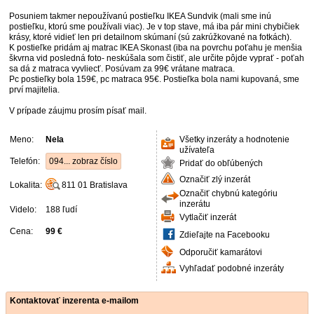
Posuniem takmer nepoužívanú postieľku IKEA Sundvik (mali sme inú
postieľku, ktorú sme používali viac). Je v top stave, má iba pár mini chybičiek
krásy, ktoré vidieť len pri detailnom skúmaní (sú zakrúžkované na fotkách).
K postieľke pridám aj matrac IKEA Skonast (iba na povrchu poťahu je menšia
škvrna vid posledná foto- neskúšala som čistiť, ale určite pôjde vyprať - poťah
sa dá z matraca vyvliecť. Posúvam za 99€ vrátane matraca.
Pc postieľky bola 159€, pc matraca 95€. Postieľka bola nami kupovaná, sme
prví majitelia.
V prípade záujmu prosím písať mail.
Meno:
Nela
Všetky inzeráty a hodnotenie
užívateľa
Telefón:
094... zobraz číslo
Pridať do obľúbených
Označiť zlý inzerát
Lokalita:
811 01
Bratislava
Označiť chybnú kategóriu
inzerátu
Videlo:
188 ľudí
Vytlačiť inzerát
Cena:
99 €
Zdieľajte na Facebooku
Odporučiť kamarátovi
Vyhľadať podobné inzeráty
Kontaktovať inzerenta e-mailom