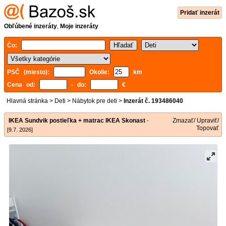
Pridať inzerát
Obľúbené inzeráty
,
Moje inzeráty
Čo:
PSČ (miesto):
Okolie:
km
Cena od:
- do:
€
Hlavná stránka
>
Deti
>
Nábytok pre deti
>
Inzerát č. 193486040
IKEA Sundvik postieľka + matrac IKEA Skonast
Zmazať/ Upraviť/
-
Topovať
[9.7. 2026]