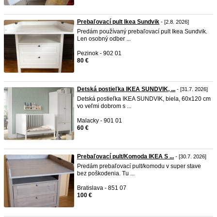
Prebaľovací pult Ikea Sundvik
- [2.8. 2026]
Predám používaný prebaľovací pult Ikea Sundvik.
Len osobný odber ...
Pezinok - 902 01
80 €
Detská postieľka IKEA SUNDVIK, ...
- [31.7. 2026]
Detská postieľka IKEA SUNDVIK, biela, 60x120 cm
vo veľmi dobrom s ...
Malacky - 901 01
60 €
Prebaľovací pult/Komoda IKEA S ...
- [30.7. 2026]
Predám prebaľovací pult/komodu v super stave
bez poškodenia. Tu ...
Bratislava - 851 07
100 €