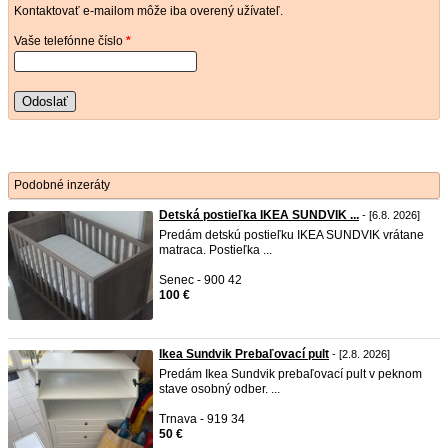
Kontaktovať e-mailom môže iba overený užívateľ.
Vaše telefónne číslo
*
Odoslať
Podobné inzeráty
Detská postieľka IKEA SUNDVIK ...
- [6.8. 2026]
Predám detskú postieľku IKEA SUNDVIK vrátane
matraca. Postieľka ...
Senec - 900 42
100 €
Ikea Sundvik Prebaľovací pult
- [2.8. 2026]
Predám Ikea Sundvik prebaľovací pult v peknom
stave osobný odber. ...
Trnava - 919 34
50 €