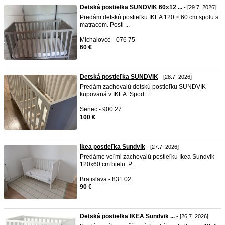
Detská postielka SUNDVIK 60x12 ...
- [29.7. 2026]
Predám detskú postieľku IKEA 120 × 60 cm spolu s
matracom. Posti ...
Michalovce - 076 75
60 €
Detská postieľka SUNDVIK
- [28.7. 2026]
Predám zachovalú detskú postieľku SUNDVIK
kupovaná v IKEA. Spod ...
Senec - 900 27
100 €
Ikea postieľka Sundvik
- [27.7. 2026]
Predáme veľmi zachovalú postieľku Ikea Sundvik
120x60 cm bielu. P ...
Bratislava - 831 02
90 €
Detská postielka IKEA Sundvik ...
- [26.7. 2026]