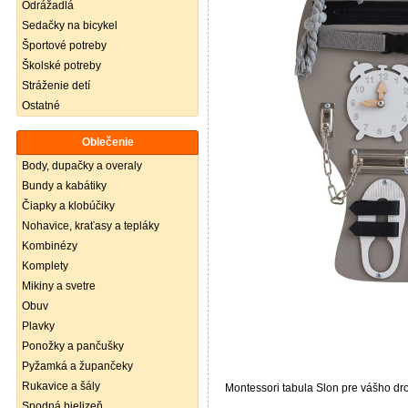
Odrážadlá
Sedačky na bicykel
Športové potreby
Školské potreby
Stráženie detí
Ostatné
Oblečenie
Body, dupačky a overaly
Bundy a kabátiky
Čiapky a klobúčiky
Nohavice, kraťasy a tepláky
Kombinézy
Komplety
Mikiny a svetre
Obuv
Plavky
Ponožky a pančušky
Pyžamká a župančeky
Rukavice a šály
Montessori tabula Slon pre vášho dr
Spodná bielizeň