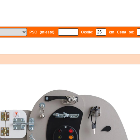
PSČ (miesto):
Okolie:
km Cena od: