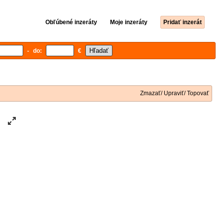
Obľúbené inzeráty
Moje inzeráty
Pridať inzerát
- do:
€
Zmazať/ Upraviť/ Topovať