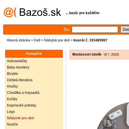
... bazár pre každého
Čo:
Hlavná stránka
>
Deti
>
Nábytok pre deti
>
Inzerát č. 193485997
Kategórie
Montessori sloník
- [9.7. 2026]
Autosedačky
Baby monitory
Bicykle
Detská literatúra
Hračky
Chodítka a hopsadlá
Kočíky
Kojenecké potreby
Lego
Nábytok pre deti
Nosiče