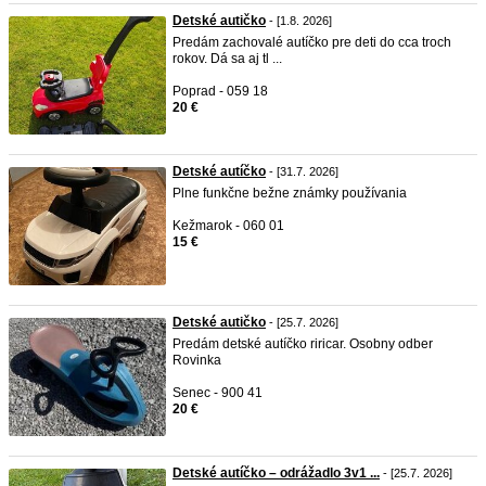
Detské autičko
- [1.8. 2026]
Predám zachovalé autíčko pre deti do cca troch
rokov. Dá sa aj tl ...
Poprad - 059 18
20 €
Detské autíčko
- [31.7. 2026]
Plne funkčne bežne známky používania
Kežmarok - 060 01
15 €
Detské autičko
- [25.7. 2026]
Predám detské autíčko riricar. Osobny odber
Rovinka
Senec - 900 41
20 €
Detské autíčko – odrážadlo 3v1 ...
- [25.7. 2026]