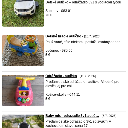
Detské autíčko – odrážadlo 3v1 s vodiacou tyčou
Sabinov - 083 01
20 €
Detské hracie autíčko
- [13.7. 2026]
Používané, ešte niekomu poslúži, osobný odber
Lučenec - 985 56
5 €
Odrážadlo - autíčko
- [11.7. 2026]
Predám detské odrážadlo - autíčko. Vhodné pre
dievča, aj pre chl ...
Košice-okolie - 044 11
5 €
Baby mix - odrážadlo 3v1 autíč ...
- [8.7. 2026]
Predám detské odrazadlo 3v1 so zvukmi v
zachovalom stave..cena 17 ...