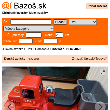
Pridať inzerát
Obľúbené inzeráty
,
Moje inzeráty
Čo:
PSČ (miesto):
Okolie:
km
Cena od:
- do:
€
Hlavná stránka
>
Deti
>
Odrážadlá
>
Inzerát č. 193484028
Detské autíčko
Zmazať/ Upraviť/ Topovať
- [9.7. 2026]