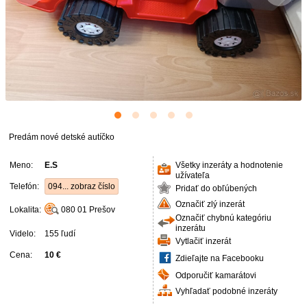
Predám nové detské autíčko
Meno:
E.S
Všetky inzeráty a hodnotenie
užívateľa
Telefón:
094... zobraz číslo
Pridať do obľúbených
Označiť zlý inzerát
Lokalita:
080 01
Prešov
Označiť chybnú kategóriu
inzerátu
Videlo:
155 ľudí
Vytlačiť inzerát
Cena:
10 €
Zdieľajte na Facebooku
Odporučiť kamarátovi
Vyhľadať podobné inzeráty