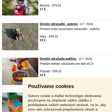
Brezno - 976 81
17 €
Detske odrazadlo - auticko
- [4.7. 2026]
Predam malo pouzivane odrazadlo - auticko
Nitra - 949 01
15 €
Detské odražadlo autíčko.
- [3.7. 2026]
Predám detske odražadlo pre deti od 2r.
Poprad - 058 01
12 €
Používame cookies
Odrážadlo autíčko
- [1.7. 2026]
Súbory cookie a ďalšie technológie sledovania
Predám detské odrážadlo
používame na zlepšenie vášho zážitku z
prehliadania našich webových stránok, na to, aby
Partizánske - 958 01
sme vám zobrazovali prispôsobený obsah a
10 €