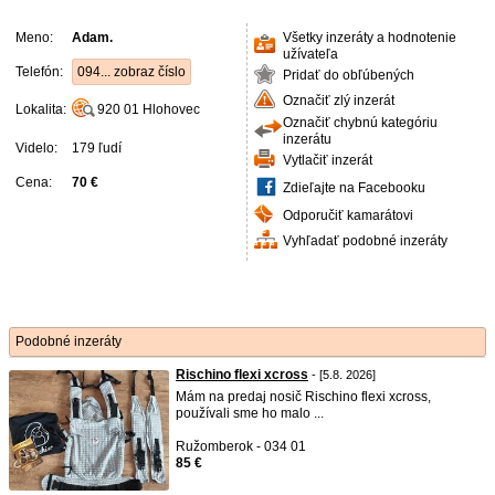
Meno:
Adam.
Všetky inzeráty a hodnotenie
užívateľa
Telefón:
094... zobraz číslo
Pridať do obľúbených
Označiť zlý inzerát
Lokalita:
920 01
Hlohovec
Označiť chybnú kategóriu
inzerátu
Videlo:
179 ľudí
Vytlačiť inzerát
Cena:
70 €
Zdieľajte na Facebooku
Odporučiť kamarátovi
Vyhľadať podobné inzeráty
Podobné inzeráty
Rischino flexi xcross
- [5.8. 2026]
Mám na predaj nosič Rischino flexi xcross,
používali sme ho malo ...
Ružomberok - 034 01
85 €