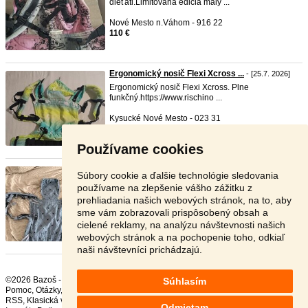
dieťati.Limitovana edicia malý ...
Nové Mesto n.Váhom - 916 22
110 €
Ergonomický nosič Flexi Xcross ...
- [25.7. 2026]
Ergonomický nosič Flexi Xcross. Plne
funkčný.https://www.rischino ...
Kysucké Nové Mesto - 023 31
50 €
Používame cookies
Nosič rischino
- [24.7. 2026]
Súbory cookie a ďalšie technológie sledovania
Top stav (používané minimálne)
používame na zlepšenie vášho zážitku z
prehliadania našich webových stránok, na to, aby
Bratislava - 841 07
sme vám zobrazovali prispôsobený obsah a
120 €
cielené reklamy, na analýzu návštevnosti našich
webových stránok a na pochopenie toho, odkiaľ
naši návštevníci prichádzajú.
©2026 Bazoš -
Inzercia, bazár Nosiče
Súhlasím
Pomoc
,
Otázky
,
Hodnotenie
,
Kontakt
,
Reklama
,
Podmienky
,
Ochrana údajov
,
RSS
,
Odmietam