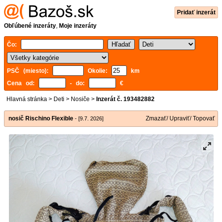
Pridať inzerát
Obľúbené inzeráty
,
Moje inzeráty
Čo:
PSČ (miesto):
Okolie:
km
Cena od:
- do:
€
Hlavná stránka
>
Deti
>
Nosiče
>
Inzerát č. 193482882
nosič Rischino Flexible
Zmazať/ Upraviť/ Topovať
- [9.7. 2026]