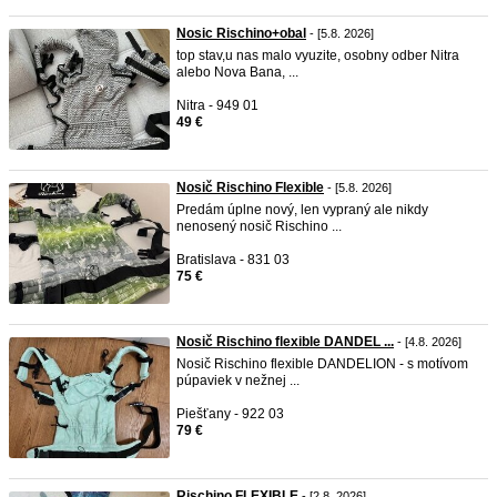
Nosic Rischino+obal
- [5.8. 2026]
top stav,u nas malo vyuzite, osobny odber Nitra
alebo Nova Bana, ...
Nitra - 949 01
49 €
Nosič Rischino Flexible
- [5.8. 2026]
Predám úplne nový, len vypraný ale nikdy
nenosený nosič Rischino ...
Bratislava - 831 03
75 €
Nosič Rischino flexible DANDEL ...
- [4.8. 2026]
Nosič Rischino flexible DANDELION - s motívom
púpaviek v nežnej ...
Piešťany - 922 03
79 €
Rischino FLEXIBLE
- [2.8. 2026]