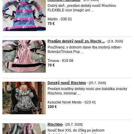
Dobrý deň , predám detský nosič Rischino
FLEXIBLE vzor (magic uni ...
Martin - 036 01
75 €
Predám detský nosič zn. Rischi ...
- [2.8. 2026]
Používaný, v dobrom stave Iba osobný odber-
Boleráz/Trnava Pop ...
Trnava - 919 08
70 €
Detský nosič Rischino
- [25.7. 2026]
Predam kvalitny detsky nosic pre babätka znacky
Rischino, minimal ...
Kysucké Nové Mesto - 023 41
100 €
Rischino
- [25.7. 2026]
Nosič flexi XXL do 25kg po jednom