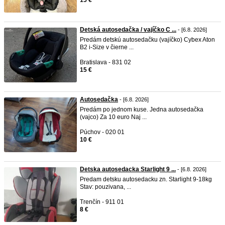
15 €
Detská autosedačka / vajíčko C ...
- [6.8. 2026]
Predám detskú autosedačku (vajíčko) Cybex Aton
B2 i-Size v čierne ...
Bratislava - 831 02
15 €
Autosedačka
- [6.8. 2026]
Predám po jednom kuse. Jedna autosedačka
(vajco) Za 10 euro Naj ...
Púchov - 020 01
10 €
Detska autosedacka Starlight 9 ...
- [6.8. 2026]
Predam detsku autosedacku zn. Starlight 9-18kg
Stav: pouzivana, ...
Trenčín - 911 01
8 €