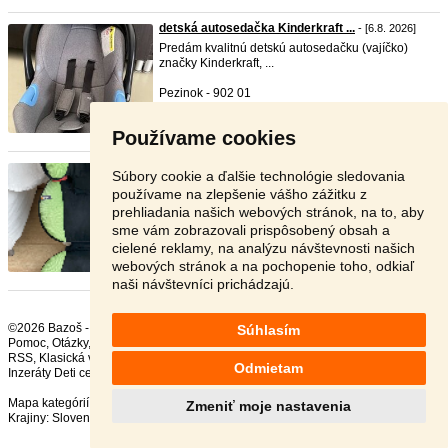
detská autosedačka Kinderkraft ...
- [6.8. 2026]
Predám kvalitnú detskú autosedačku (vajíčko)
značky Kinderkraft, ...
Pezinok - 902 01
20 €
Používame cookies
Autosedačka Besafe Izi Up X3
- [6.8. 2026]
Súbory cookie a ďalšie technológie sledovania
Predám sedačku v dobrom stave Besafe Izi Up X3.
používame na zlepšenie vášho zážitku z
Možný osobný odbe ...
prehliadania našich webových stránok, na to, aby
sme vám zobrazovali prispôsobený obsah a
Banská Bystrica - 974 01
cielené reklamy, na analýzu návštevnosti našich
9 €
webových stránok a na pochopenie toho, odkiaľ
naši návštevníci prichádzajú.
©2026 Bazoš -
Inzercia, bazár Autosedačky
Súhlasím
Pomoc
,
Otázky
,
Hodnotenie
,
Kontakt
,
Reklama
,
Podmienky
,
Ochrana údajov
,
RSS
,
Odmietam
Inzeráty Deti celkom:
79953
, za 24 hodín:
2064
Mapa kategórií
,
Najvyhľadávanejšie výrazy
Zmeniť moje nastavenia
Krajiny:
Slovensko
,
Česká republika
,
Poľsko
,
Rakúsko