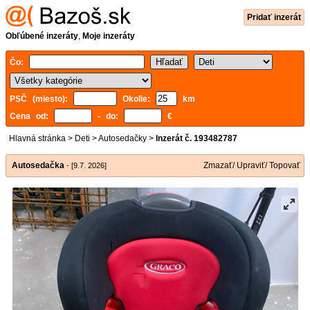
Pridať inzerát
Obľúbené inzeráty
,
Moje inzeráty
Čo:
PSČ (miesto):
Okolie:
km
Cena od:
- do:
€
Hlavná stránka
>
Deti
>
Autosedačky
>
Inzerát č. 193482787
Autosedačka
Zmazať/ Upraviť/ Topovať
- [9.7. 2026]