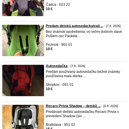
Čadca - 023 22
10 €
Predam detskú autosedacku/vaji ...
- [7.8. 2026]
Bez známok opotrebenia, vo veľmi dobrom stave.
Pošlem cez Packeta ...
Pezinok - 902 01
10 €
Autosedačka
- [7.8. 2026]
Predám používanú autosedačku bežné známky
používania mala dierka ...
Stropkov - 091 01
10 €
Recaro Privia Shadow – detská ...
- [6.8. 2026]
Predávam detskú autosedačku Recaro Privia v
prevedení Shadow (siv ...
Bratislava - 851 02