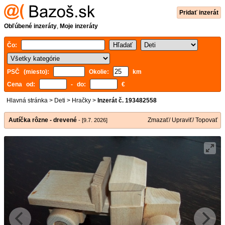
Pridať inzerát
Obľúbené inzeráty
,
Moje inzeráty
Čo:
PSČ (miesto):
Okolie:
km
Cena od:
- do:
€
Hlavná stránka
>
Deti
>
Hračky
>
Inzerát č. 193482558
Autíčka rôzne - drevené
Zmazať/ Upraviť/ Topovať
- [9.7. 2026]