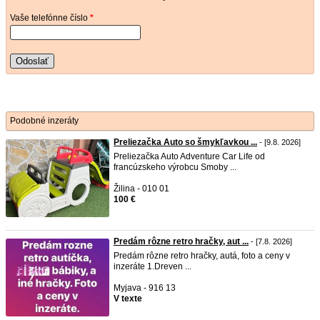
Vaše telefónne číslo
*
Odoslať
Podobné inzeráty
Preliezačka Auto so šmykľavkou ...
- [9.8. 2026]
Preliezačka Auto Adventure Car Life od
francúzskeho výrobcu Smoby ...
Žilina - 010 01
100 €
Predám rôzne retro hračky, aut ...
- [7.8. 2026]
Predám rôzne retro hračky, autá, foto a ceny v
inzeráte 1.Dreven ...
Myjava - 916 13
V texte