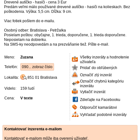
Drevené autíčko - hasiči - cena 3 Eur
Predám veľmi málo používané drevené autíčko - hasiči na kolieskach. Bez
poškodenia. Výška: 5,5 cm. Dĺžka: 9 cm.
Viac fotiek pošlem do e-mailu.
Osobný odber: Bratislava - Petržalka
Posielam poštou: obyčajne, 1. trieda, doporučene, 1. trieda doporučene.
Neposielam na dobierku.
Na SMS-ky neodpovedám a na prezváňanie tiež. Píšte e-mail.
Meno:
Zuzana
Všetky inzeráty a hodnotenie
užívateľa
Telefón:
090... zobraz číslo
Pridať do obľúbených
Označiť zlý inzerát
Lokalita:
851 01
Bratislava
Označiť chybnú kategóriu
inzerátu
Videlo:
159 ľudí
Vytlačiť inzerát
Cena:
V texte
Zdieľajte na Facebooku
Odporučiť kamarátovi
Vyhľadať podobné inzeráty
Kontaktovať inzerenta e-mailom
Kontaktovať e-mailom môže iba overený užívateľ.