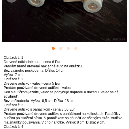
Obrázok č. 1
Drevené nákladné auto - cena 6 Eur
Predám hrané drevené nákladné auto na obrázku.
Bez vážneho poškodenia. Dĺžka: 14 cm.
Výška: 7 cm.
Obrázok č. 2
Drevené autíčko - valec - cena 5 Eur
Predám používané drevené autíčko - valec.
Keď s autíčkom jazdíte, valec sa pohybuje dopredu a dozadu. Valec sa dá
zdvihnúť.
Bez poškodenia. Výška: 8,5 cm. Dĺžka: 18 cm.
Obrázok č. 3
Drevené autíčko s panáčikom - cena 3,50 Eur
Predám používané drevené autíčko s panáčikomi na kolieskach. Panáčik v
autíčku po stlačení píska. S panáčikom sa dá točiť do všetkých strán. Autíčko
má známky používania. Vidno na fotke. Výška: 8 cm. Dĺžka: 9 cm.
Obrázok č. 4