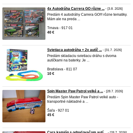
4x Autodráha Carrera GO rôzne ...
- [3.8. 2026]
Predám 4 autodráhy Carrera GO!!! rôzne tematiky.
Mám ale na preda ...
Trnava - 917 01
40 €
Svietiaca autodráha + 2x autíč ...
- [31.7. 2026]
Predám skladaciu svietiacu dráhu s dvoma
autíčkami na baterky. Je ...
Bratislava - 811 07
10 €
Spin Master Paw Patrol velké a ...
- [28.7. 2026]
Predám Spin Master Paw Patrol velké auto -
transportné nákladné a ...
Šaľa - 927 01
45 €
Cars kamión s odpaľovačom autí ...
- [28.7. 2026]