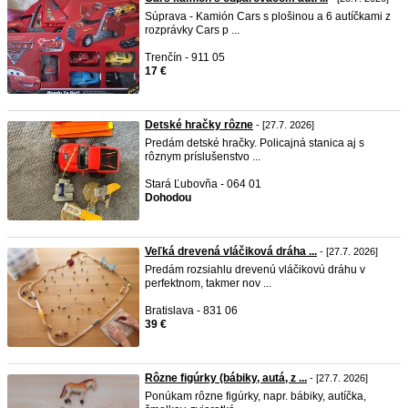
Súprava - Kamión Cars s plošinou a 6 autíčkami z
rozprávky Cars p ...
Trenčín - 911 05
17 €
Detské hračky rôzne
- [27.7. 2026]
Predám detské hračky. Policajná stanica aj s
rôznym príslušenstvo ...
Stará Ľubovňa - 064 01
Dohodou
Veľká drevená vláčiková dráha ...
- [27.7. 2026]
Predám rozsiahlu drevenú vláčikovú dráhu v
perfektnom, takmer nov ...
Bratislava - 831 06
39 €
Rôzne figúrky (bábiky, autá, z ...
- [27.7. 2026]
Ponúkam rôzne figúrky, napr. bábiky, autíčka,