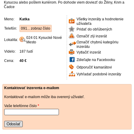
Kysucou alebo pošlem kuriérom. Po dohode viem doviezť do Žiliny, Knm a
Čadce
Meno:
Katka
Všetky inzeráty a hodnotenie
užívateľa
Telefón:
091... zobraz číslo
Pridať do obľúbených
Označiť zlý inzerát
024 01
Kysucké Nové
Lokalita:
Mesto
Označiť chybnú kategóriu
inzerátu
Videlo:
187 ľudí
Vytlačiť inzerát
Zdieľajte na Facebooku
Cena:
40 €
Odporučiť kamarátovi
Vyhľadať podobné inzeráty
Kontaktovať inzerenta e-mailom
Kontaktovať e-mailom môže iba overený užívateľ.
Vaše telefónne číslo
*
Odoslať