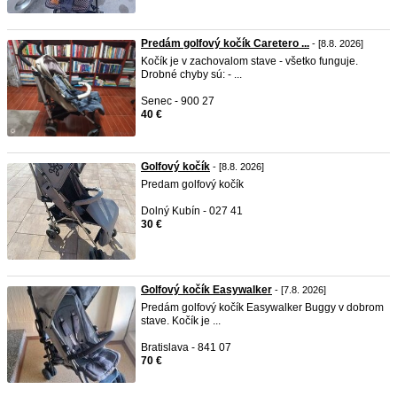
Predám golfový kočík Caretero ...
- [8.8. 2026]
Kočík je v zachovalom stave - všetko funguje.
Drobné chyby sú: - ...
Senec - 900 27
40 €
Golfový kočík
- [8.8. 2026]
Predam golfový kočík
Dolný Kubín - 027 41
30 €
Golfový kočík Easywalker
- [7.8. 2026]
Predám golfový kočík Easywalker Buggy v dobrom
stave. Kočík je ...
Bratislava - 841 07
70 €