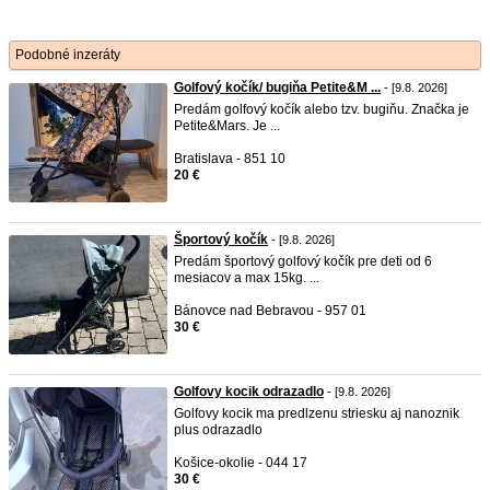
Podobné inzeráty
Golfový kočík/ bugiňa Petite&M ...
- [9.8. 2026]
Predám golfový kočík alebo tzv. bugiňu. Značka je
Petite&Mars. Je ...
Bratislava - 851 10
20 €
Športový kočík
- [9.8. 2026]
Predám športový golfový kočík pre deti od 6
mesiacov a max 15kg. ...
Bánovce nad Bebravou - 957 01
30 €
Golfovy kocik odrazadlo
- [9.8. 2026]
Golfovy kocik ma predlzenu striesku aj nanoznik
plus odrazadlo
Košice-okolie - 044 17
30 €