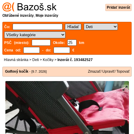
Pridať inzerát
Obľúbené inzeráty
,
Moje inzeráty
Čo:
PSČ (miesto):
Okolie:
km
Cena od:
- do:
€
Hlavná stránka
>
Deti
>
Kočíky
>
Inzerát č. 193482527
Golfový kočík
Zmazať/ Upraviť/ Topovať
- [9.7. 2026]