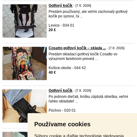
Golfový kočík
- [7.8. 2026]
Predám používaný, ale veľmi zachovalý golfový
kočík po synovi, ľa ...
Levice - 934 01
20 €
Cosatto golfový kočík – sklada ...
- [7.8. 2026]
Predám skladací golfový kočík Cosatto vo
výraznom farebnom preved ...
Košice-okolie - 044 42
40 €
Golfový kočík
- [7.8. 2026]
Po jednom dieťati, trošku zájdutá strieška, veľmi
ľahko skladateľ ...
Púchov - 020 01
30 €
Používame cookies
Športový golfový kočík Cybex B ...
- [6.8. 2026]
Súbory cookie a ďalšie technológie sledovania