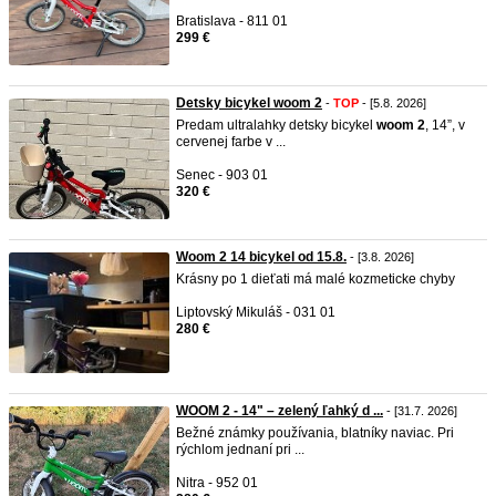
Bratislava - 811 01
299 €
Detsky bicykel woom 2
-
TOP
- [5.8. 2026]
Predam ultralahky detsky bicykel
woom
2
, 14”, v
cervenej farbe v ...
Senec - 903 01
320 €
Woom 2 14 bicykel od 15.8.
- [3.8. 2026]
Krásny po 1 dieťati má malé kozmeticke chyby
Liptovský Mikuláš - 031 01
280 €
WOOM 2 - 14" – zelený ľahký d ...
- [31.7. 2026]
Bežné známky používania, blatníky naviac. Pri
rýchlom jednaní pri ...
Nitra - 952 01