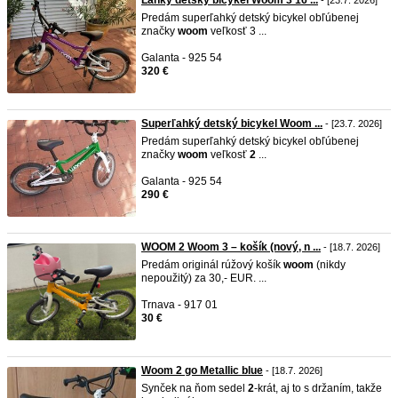
Ľahký detský bicykel Woom 3 16 ...
- [23.7. 2026]
Predám superľahký detský bicykel obľúbenej
značky
woom
veľkosť 3 ...
Galanta - 925 54
320 €
Superľahký detský bicykel Woom ...
- [23.7. 2026]
Predám superľahký detský bicykel obľúbenej
značky
woom
veľkosť
2
...
Galanta - 925 54
290 €
WOOM 2 Woom 3 – košík (nový, n ...
- [18.7. 2026]
Predám originál rúžový košík
woom
(nikdy
nepoužitý) za 30,- EUR. ...
Trnava - 917 01
30 €
Woom 2 go Metallic blue
- [18.7. 2026]
Synček na ňom sedel
2
-krát, aj to s držaním, takže