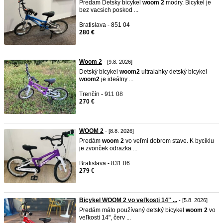
Predam Detsky bicykel
woom
2
modry. Bicykel je
bez vacsich poskod ...
Bratislava - 851 04
280 €
Woom 2
- [9.8. 2026]
Detský bicykel
woom
2
ultralahky detský bicykel
woom
2
je ideálny ...
Trenčín - 911 08
270 €
WOOM 2
- [8.8. 2026]
Predám
woom
2
vo veľmi dobrom stave. K byciklu
je zvonček odrazka ...
Bratislava - 831 06
279 €
Bicykel WOOM 2 vo veľkosti 14" ...
- [5.8. 2026]
Predám málo používaný detský bicykel
woom
2
vo
veľkosti 14", červ ...