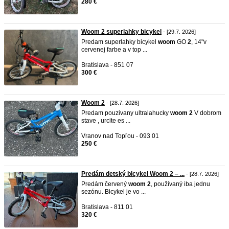
280 €
Woom 2 superlahky bicykel
- [29.7. 2026]
Predam superlahky bicykel
woom
GO
2
, 14"v
cervenej farbe a v top ...
Bratislava - 851 07
300 €
Woom 2
- [28.7. 2026]
Predam pouzivany ultralahucky
woom
2
V dobrom
stave , urcite es ...
Vranov nad Topľou - 093 01
250 €
Predám detský bicykel Woom 2 – ...
- [28.7. 2026]
Predám červený
woom
2
, používaný iba jednu
sezónu. Bicykel je vo ...
Bratislava - 811 01
320 €