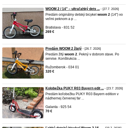
WOOM 2 / 14" – ultraľahký dets ...
- [27.7. 2026]
Predám originálny detský bicykel
woom
2
(14") vo
veľmi peknom a p ...
Bratislava - 831 52
269 €
Predám WOOM 2 žlatý
- [26.7. 2026]
Predám žltý
woom
2
. Pekný v dobrom stave. Po
servise. Konštrukcia ...
Ružomberok - 034 01
320 €
Kolobežka PUKY R03 Bayern edit ...
- [23.7. 2026]
Predám koľobežku PUKY R03 Bayern edition v
nádhernej červenej far ...
Galanta - 925 54
70 €