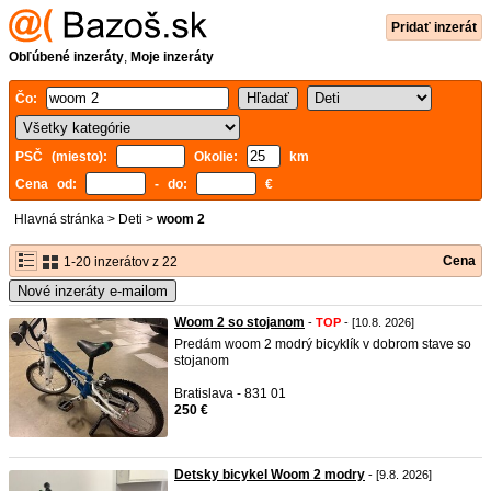
Pridať inzerát
Obľúbené inzeráty
,
Moje inzeráty
Čo:
PSČ (miesto):
Okolie:
km
Cena od:
- do:
€
Hlavná stránka
>
Deti
>
woom 2
Cena
1-20 inzerátov z 22
Nové inzeráty e-mailom
Woom 2 so stojanom
-
TOP
- [10.8. 2026]
Predám woom 2 modrý bicyklík v dobrom stave so
stojanom
Bratislava - 831 01
250 €
Detsky bicykel Woom 2 modry
- [9.8. 2026]