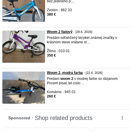
bez jediného p ...
Zvolen - 962 33
380 €
Woom 2 fialový
- [28.6. 2026]
Predám odľahčený bicykel známej značky v
krásnom stave vrátane st ...
Žilina - 010 01
350 €
Woom 2, modra farba
- [22.6. 2026]
Predam
woom
2
v modrej farbe so stojanom.
Prosim pisat, tel.cislo ...
Komárno - 945 01
260 €