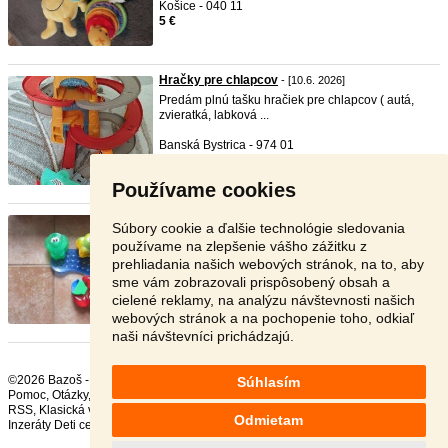
Košice - 040 11
5 €
Hračky pre chlapcov
- [10.6. 2026]
Predám plnú tašku hračiek pre chlapcov ( autá,
zvieratká, labková ...
Banská Bystrica - 974 01
20 €
Používame cookies
Kamaráti do vody - hračky od F ...
- [9.6. 2026]
Súbory cookie a ďalšie technológie sledovania
Predám týchto neskutočných kamarátov do vody.
používame na zlepšenie vášho zážitku z
Výborné hračky, vho ...
prehliadania našich webových stránok, na to, aby
sme vám zobrazovali prispôsobený obsah a
Bratislava - 851 01
cielené reklamy, na analýzu návštevnosti našich
12 €
webových stránok a na pochopenie toho, odkiaľ
naši návštevníci prichádzajú.
©2026 Bazoš -
Inzercia, bazár Hračky
Súhlasím
Pomoc
,
Otázky
,
Hodnotenie
,
Kontakt
,
Reklama
,
Podmienky
,
Ochrana údajov
,
RSS
,
Odmietam
Inzeráty Deti celkom:
80299
, za 24 hodín:
1870