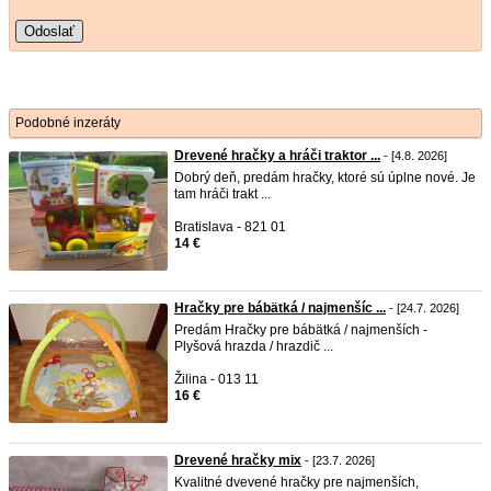
Odoslať
Podobné inzeráty
Drevené hračky a hráči traktor ...
- [4.8. 2026]
Dobrý deň, predám hračky, ktoré sú úplne nové. Je
tam hráči trakt ...
Bratislava - 821 01
14 €
Hračky pre bábätká / najmenšíc ...
- [24.7. 2026]
Predám Hračky pre bábätká / najmenších -
Plyšová hrazda / hrazdič ...
Žilina - 013 11
16 €
Drevené hračky mix
- [23.7. 2026]
Kvalitné dvevené hračky pre najmenších,