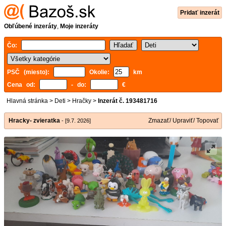
Pridať inzerát
Obľúbené inzeráty
,
Moje inzeráty
Čo:
PSČ (miesto):
Okolie:
km
Cena od:
- do:
€
Hlavná stránka
>
Deti
>
Hračky
>
Inzerát č. 193481716
Hracky- zvieratka
Zmazať/ Upraviť/ Topovať
- [9.7. 2026]