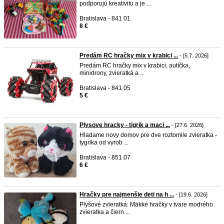
podporujú kreativitu a je ...
Bratislava - 841 01
8 €
Predám RC hračky mix v krabici ...
- [5.7. 2026]
Predám RC hračky mix v krabici, autíčka,
minidrony, zvieratká a ...
Bratislava - 841 05
5 €
Plysove hracky - tigrik a maci ...
- [27.6. 2026]
Hladame novy domov pre dve roztomile zvieratka -
tygrika od vyrob ...
Bratislava - 851 07
6 €
Hračky pre najmenšie deti na h ...
- [19.6. 2026]
Plyšové zvieratká: Mäkké hračky v tvare modrého
zvieratka a čiern ...