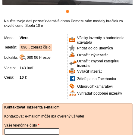
Naučte svoje deti poznaťzvieratká doma.Pomozu vám modely hračiek za
skvelú cenu .Spolu 10 e
Meno:
Viera
Všetky inzeráty a hodnotenie
užívateľa
Telefón:
090... zobraz číslo
Pridať do obľúbených
Označiť zlý inzerát
Lokalita:
080 06
Prešov
Označiť chybnú kategóriu
inzerátu
Videlo:
143 ľudí
Vytlačiť inzerát
Cena:
10 €
Zdieľajte na Facebooku
Odporučiť kamarátovi
Vyhľadať podobné inzeráty
Kontaktovať inzerenta e-mailom
Kontaktovať e-mailom môže iba overený užívateľ.
Vaše telefónne číslo
*