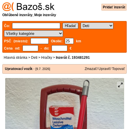
Pridať inzerát
Obľúbené inzeráty
,
Moje inzeráty
Čo:
PSČ (miesto):
Okolie:
km
Cena od:
- do:
€
Hlavná stránka
>
Deti
>
Hračky
>
Inzerát č. 193481291
Upratovací vozík
Zmazať/ Upraviť/ Topovať
- [9.7. 2026]