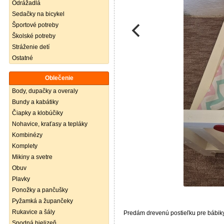
Odrážadlá
Sedačky na bicykel
Športové potreby
Školské potreby
Stráženie detí
Ostatné
Oblečenie
Body, dupačky a overaly
Bundy a kabátiky
Čiapky a klobúčiky
Nohavice, kraťasy a tepláky
Kombinézy
Komplety
Mikiny a svetre
Obuv
Plavky
Ponožky a pančušky
Pyžamká a župančeky
Rukavice a šály
Predám drevenú postieľku pre bábiky
Spodná bielizeň