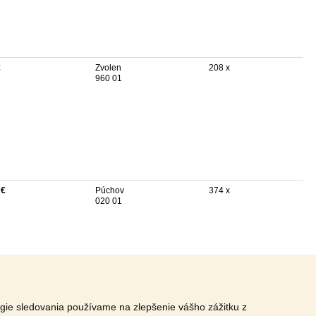
€
Zvolen
208 x
960 01
 €
Púchov
374 x
020 01
ógie sledovania používame na zlepšenie vášho zážitku z