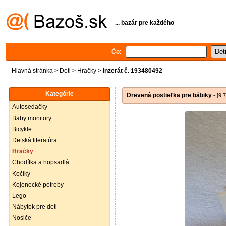
... bazár pre každého
Čo:
Hlavná stránka
>
Deti
>
Hračky
>
Inzerát č. 193480492
Kategórie
Drevená postieľka pre bábiky
- [9.
Autosedačky
Baby monitory
Bicykle
Detská literatúra
Hračky
Chodítka a hopsadlá
Kočíky
Kojenecké potreby
Lego
Nábytok pre deti
Nosiče