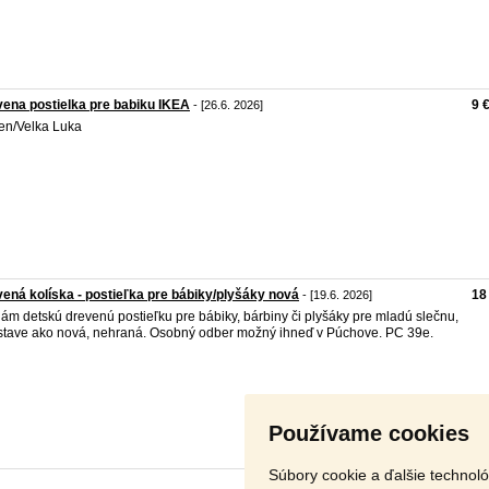
ena postielka pre babiku IKEA
9 
- [26.6. 2026]
en/Velka Luka
ená kolíska - postieľka pre bábiky/plyšáky nová
18
- [19.6. 2026]
ám detskú drevenú postieľku pre bábiky, bárbiny či plyšáky pre mladú slečnu,
 stave ako nová, nehraná. Osobný odber možný ihneď v Púchove. PC 39e.
Používame cookies
Súbory cookie a ďalšie technol