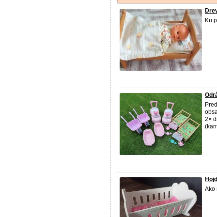
Drev
Ku p
Odrá
Pred
obsa
2× d
(kanv
Hojd
Ako 