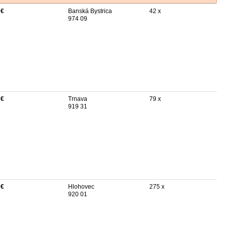
 €
Banská Bystrica
42 x
974 09
 €
Trnava
79 x
919 31
 €
Hlohovec
275 x
920 01