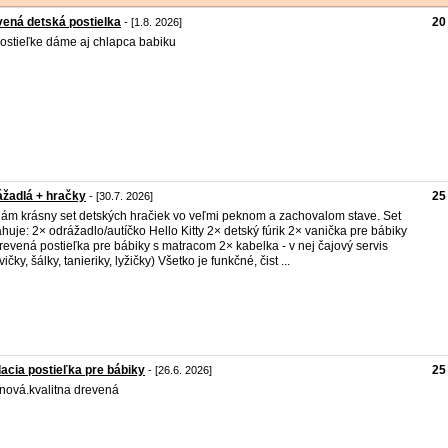
ená detská postielka
20
- [1.8. 2026]
ostieľke dáme aj chlapca babiku
žadlá + hračky
25
- [30.7. 2026]
ám krásny set detských hračiek vo veľmi peknom a zachovalom stave. Set
huje: 2× odrážadlo/autíčko Hello Kitty 2× detský fúrik 2× vanička pre bábiky
revená postieľka pre bábiky s matracom 2× kabelka - v nej čajový servis
ičky, šálky, tanieriky, lyžičky) Všetko je funkčné, čist ...
acia postieľka pre bábiky
25
- [26.6. 2026]
nová.kvalitna drevená