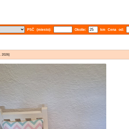
PSČ (miesto):
Okolie:
km Cena od:
7. 2026]