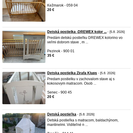
Kežmarok - 059 04
20 €
Detská postielka -DREWEX kolor ...
- [5.8. 2026]
Predám detskú postieľku DREWEX kolorino vo
veľmi dobrom stave , m ...
Pezinok - 900 01
35 €
Detska postielka Zirafa Klups
- [5.8. 2026]
Predam postielku v zachovalom stave aj s
kokosovym matracom. Osob ...
Senec - 900 45
20 €
Detská postieľka
- [5.8. 2026]
Detská postieľka s matracom, baldachýnom,
mantinelmi. Viditeľné n ...