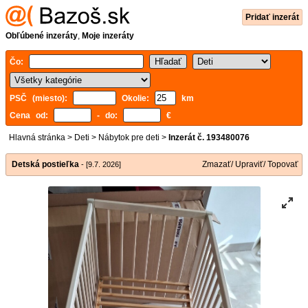
Pridať inzerát
Obľúbené inzeráty
,
Moje inzeráty
Čo:
PSČ (miesto):
Okolie:
km
Cena od:
- do:
€
Hlavná stránka
>
Deti
>
Nábytok pre deti
>
Inzerát č. 193480076
Detská postieľka
Zmazať/ Upraviť/ Topovať
- [9.7. 2026]