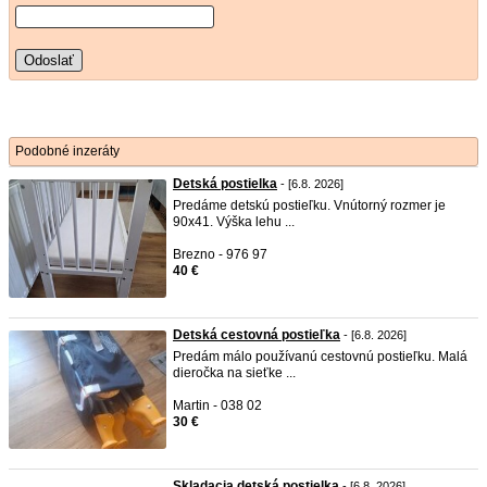
Odoslať
Podobné inzeráty
Detská postielka
- [6.8. 2026]
Predáme detskú postieľku. Vnútorný rozmer je
90x41. Výška lehu ...
Brezno - 976 97
40 €
Detská cestovná postieľka
- [6.8. 2026]
Predám málo používanú cestovnú postieľku. Malá
dieročka na sieťke ...
Martin - 038 02
30 €
Skladacia detská postielka
- [6.8. 2026]