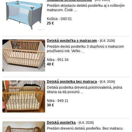
Predám skladaciu detskú postieľku aj s roštovým
matracom. Čisté ...
Košice - 040 01
25 €
Detská postieľka s matracom
- [6.8. 2026]
Predám deckú postieľku 3 stupňovú s matracom
používanú rok. Veľko ...
Nitra - 951 34
40 €
Detská postielka bez matraca
- [6.8. 2026]
Detská postielka drevená,polohovatelná, jedna
strana sa dá posunú ...
Nitra - 949 11
30 €
Detská postieľka
- [6.8. 2026]
Predám drevenú detskú postieľku. Bez matracu.