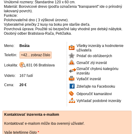
Vnútorné rozmery: Štandardne 120 x 60 cm.
Materiál: Borovicové drevo (podľa označenia "transparent" ide o prírodný
lakovaný povrch).
Funkcie:
Polohovateľné dno ( 3 výškové úrovne).
Vyberateľné priečky 2 kusy na boku pre staršie dieťa.
Povrchová úprava: Použité sú bezpečné laky vhodné pre detský nábytok.
Osobný odber Bratislava-Rača, Petržalka.
Meno:
Beáta
Všetky inzeráty a hodnotenie
užívateľa
Telefón:
+42... zobraz číslo
Pridať do obľúbených
Označiť zlý inzerát
Lokalita:
831 06
Bratislava
Označiť chybnú kategóriu
inzerátu
Videlo:
167 ľudí
Vytlačiť inzerát
Cena:
20 €
Zdieľajte na Facebooku
Odporučiť kamarátovi
Vyhľadať podobné inzeráty
Kontaktovať inzerenta e-mailom
Kontaktovať e-mailom môže iba overený užívateľ.
Vaše telefónne číslo
*