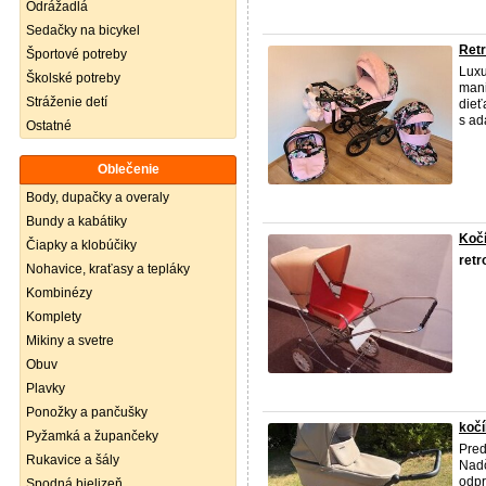
Odrážadlá
Sedačky na bicykel
Retr
Športové potreby
Luxu
Školské potreby
mani
Stráženie detí
dieť
s ad
Ostatné
Oblečenie
Body, dupačky a overaly
Bundy a kabátiky
Kočí
Čiapky a klobúčiky
retr
Nohavice, kraťasy a tepláky
Kombinézy
Komplety
Mikiny a svetre
Obuv
Plavky
Ponožky a pančušky
koč
Pyžamká a župančeky
Pred
Rukavice a šály
Nadč
odpr
Spodná bielizeň