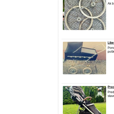
Ak b
Libe
Ponú
pošk
Pre
Pred
stav