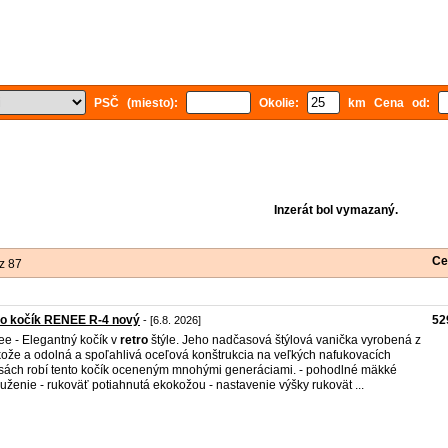
PSČ (miesto):
Okolie:
km Cena od:
Inzerát bol vymazaný.
Ce
z 87
ro kočík RENEE R-4 nový
52
- [6.8. 2026]
e - Elegantný kočík v
retro
štýle. Jeho nadčasová štýlová vanička vyrobená z
ože a odolná a spoľahlivá oceľová konštrukcia na veľkých nafukovacích
sách robí tento kočík oceneným mnohými generáciami. - pohodlné mäkké
uženie - rukoväť potiahnutá ekokožou - nastavenie výšky rukovät ...