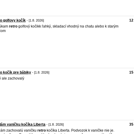
o golfovy kočík
12
- [1.8. 2026]
úkam
retro
golfový kočikk ľahký, skladací vhodný na chatu alebo k starým
ičom
o kočík pre bábiky
15
- [1.8. 2026]
ý ale zachovalý
ám vaničku kočíka Liberta
35
- [1.8. 2026]
ám zachovalú vaničku
retro
kočíka Liberta. Podvozok k vaničke nie je.