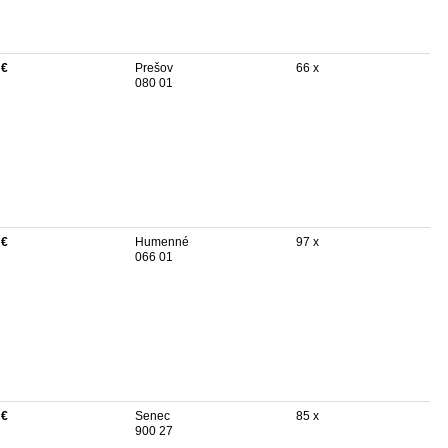
 €
Prešov
66 x
080 01
 €
Humenné
97 x
066 01
 €
Senec
85 x
900 27