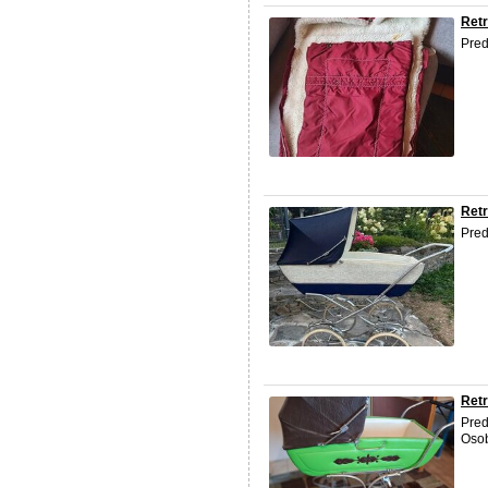
Retr
Pred
Retr
Pred
Retr
Pre
Osob