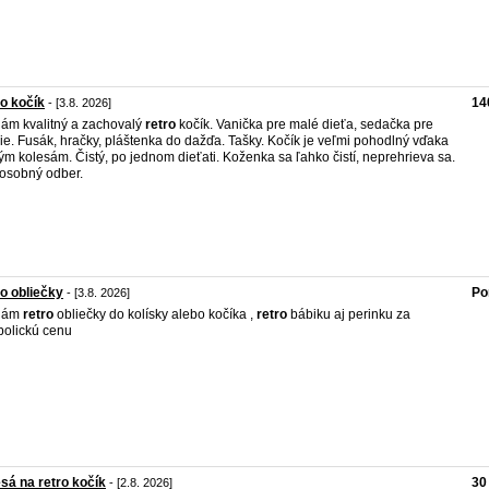
o kočík
14
- [3.8. 2026]
ám kvalitný a zachovalý
retro
kočík. Vanička pre malé dieťa, sedačka pre
ie. Fusák, hračky, pláštenka do dažďa. Tašky. Kočík je veľmi pohodlný vďaka
ým kolesám. Čistý, po jednom dieťati. Koženka sa ľahko čistí, neprehrieva sa.
osobný odber.
o obliečky
Po
- [3.8. 2026]
dám
retro
obliečky do kolísky alebo kočíka ,
retro
bábiku aj perinku za
olickú cenu
sá na retro kočík
30
- [2.8. 2026]