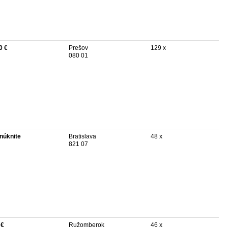
0 €
Prešov
129 x
080 01
núknite
Bratislava
48 x
821 07
 €
Ružomberok
46 x