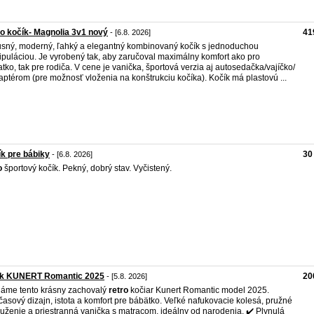
o kočík- Magnolia 3v1 nový
41
- [6.8. 2026]
sný, moderný, ľahký a elegantný kombinovaný kočík s jednoduchou
puláciou. Je vyrobený tak, aby zaručoval maximálny komfort ako pro
atko, tak pre rodiča. V cene je vanička, športová verzia aj autosedačka/vajíčko/
aptérom (pre možnosť vloženia na konštrukciu kočíka). Kočík má plastovú ...
k pre bábiky
30
- [6.8. 2026]
o
športový kočík. Pekný, dobrý stav. Vyčistený.
ík KUNERT Romantic 2025
20
- [5.8. 2026]
áme tento krásny zachovalý
retro
kočiar Kunert Romantic model 2025.
asový dizajn, istota a komfort pre bábätko. Veľké nafukovacie kolesá, pružné
uženie a priestranná vanička s matracom, ideálny od narodenia. ✔️ Plynulá