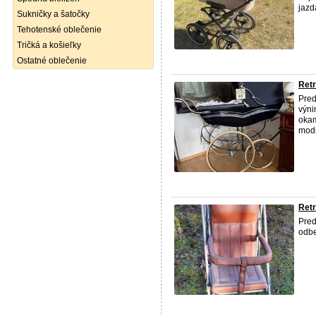
jazd
Sukničky a šatočky
Tehotenské oblečenie
Tričká a košieľky
Ostatné oblečenie
Retr
Pred
výni
okam
modr
Retr
Pre
odbe