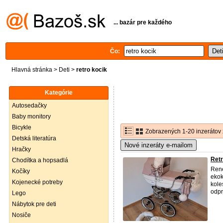
... bazár pre každého
Čo:
Hlavná stránka
>
Deti
>
retro kocik
Kategórie
Autosedačky
Baby monitory
Bicykle
Zobrazených 1-20 inzerátov 
Detská literatúra
Nové inzeráty e-mailom
Hračky
Ret
Chodítka a hopsadlá
Rene
Kočíky
ekok
Kojenecké potreby
kole
odpr
Lego
Nábytok pre deti
Nosiče