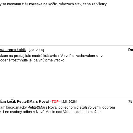
y sa niekomu zišli kolieska na kočík. Nálezoch stav, cena za všetky
rta - retro kočík
Do
- [2.8. 2026]
kam na predaj túto modrú krásavicu. Vo veľmi zachovalom stave -
odené/roztrhnuté je iba vnútorné vrecko
dám kočík Petite&Mars Royal
75
-
TOP
- [2.8. 2026]
ám kočík značky Petite&Mars Royal po jednom dieťati vo veľmi dobrom
e. Len osobný odber v Nové Mesto nad Vahom, dohoda možna