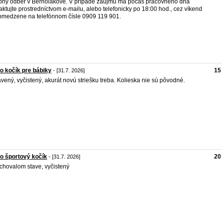
ný odber v Bernolákove. V prípade záujmu ma počas pracovného dňa
aktujte prostredníctvom e-mailu, alebo telefonicky po 18:00 hod., cez víkend
medzene na telefónnom čísle 0909 119 901.
o kočík pre bábiky
15
- [31.7. 2026]
vený, vyčistený, akurát novú striešku treba. Kolieska nie sú pôvodné.
o športový kočík
20
- [31.7. 2026]
chovalom stave, vyčistený