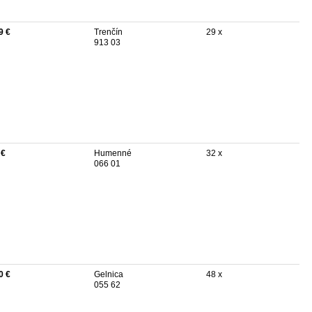
9 €
Trenčín
29 x
913 03
 €
Humenné
32 x
066 01
0 €
Gelnica
48 x
055 62