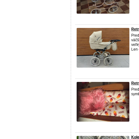
Retr
Pred
väčš
veľk
Len 
Retr
Pre
symb
Kole