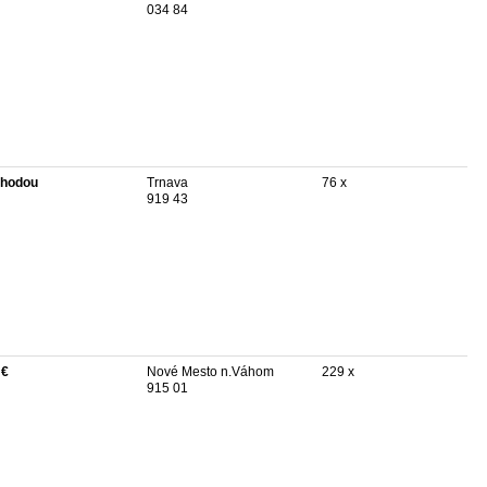
034 84
hodou
Trnava
76 x
919 43
 €
Nové Mesto n.Váhom
229 x
915 01