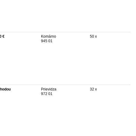
0 €
Komárno
50 x
945 01
hodou
Prievidza
32 x
972 01