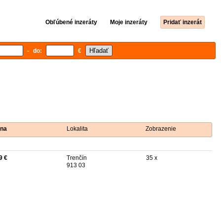
Obľúbené inzeráty
Moje inzeráty
Pridať inzerát
- do:
€
na
Lokalita
Zobrazenie
9 €
Trenčín
35 x
913 03