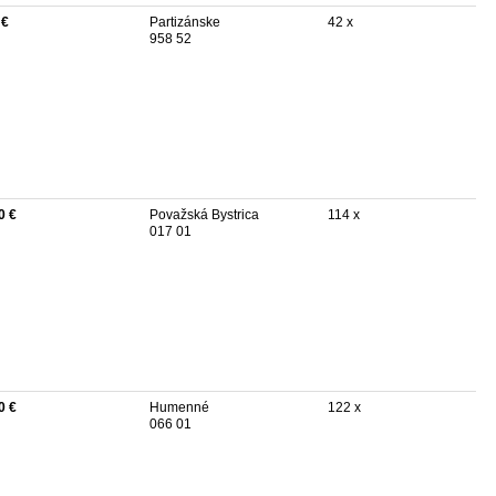
 €
Partizánske
42 x
958 52
0 €
Považská Bystrica
114 x
017 01
0 €
Humenné
122 x
066 01