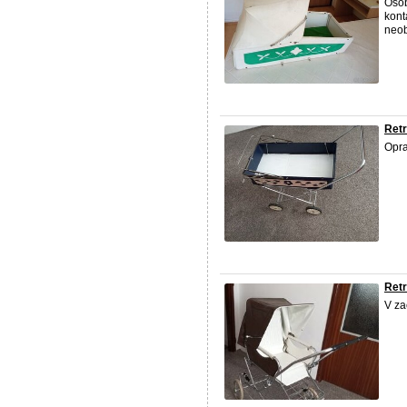
Osob
kont
neob
Retr
Opra
Retr
V za