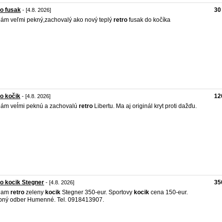
o fusak
30
- [4.8. 2026]
ám veľmi pekný,zachovalý ako nový teplý
retro
fusak do kočíka
o kočik
12
- [4.8. 2026]
ám veĺmi peknú a zachovalú
retro
Libertu. Ma aj originál kryt proti dažďu.
o kocik Stegner
35
- [4.8. 2026]
dam
retro
zeleny
kocik
Stegner 350-eur. Sportovy
kocik
cena 150-eur.
ný odber Humenné. Tel. 0918413907.