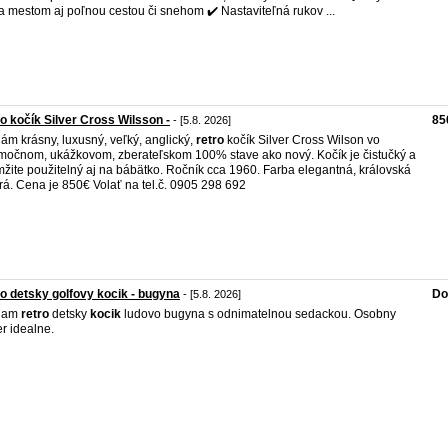
a mestom aj poľnou cestou či snehom ✔️ Nastaviteľná rukov ...
o kočík Silver Cross Wilsson -
85
- [5.8. 2026]
ám krásny, luxusný, veľký, anglický,
retro
kočík Silver Cross Wilson vo
močnom, ukážkovom, zberateľskom 100% stave ako nový. Kočík je čistučký a
žite použitelný aj na bábätko. Ročník cca 1960. Farba elegantná, královská
á. Cena je 850€ Volať na tel.č. 0905 298 692
o detsky golfovy kocik - bugyna
Do
- [5.8. 2026]
dam
retro
detsky
kocik
ludovo bugyna s odnimatelnou sedackou. Osobny
r idealne.