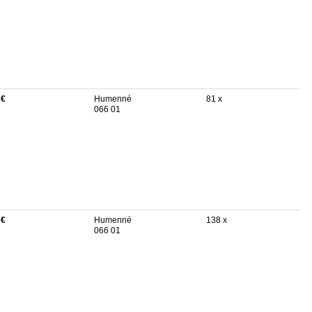
 €
Humenné
81 x
066 01
 €
Humenné
138 x
066 01