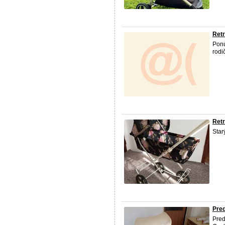
Retr
Pon
rod
Retr
Star
Pred
Pred