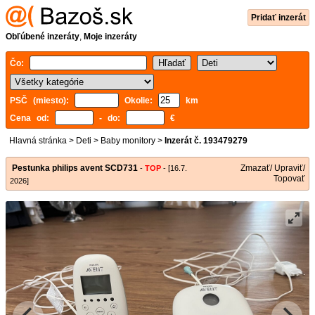
Pridať inzerát
Obľúbené inzeráty
,
Moje inzeráty
Čo:
PSČ (miesto):
Okolie:
km
Cena od:
- do:
€
Hlavná stránka
>
Deti
>
Baby monitory
>
Inzerát č. 193479279
Pestunka philips avent SCD731
Zmazať/ Upraviť/
-
TOP
- [16.7.
Topovať
2026]