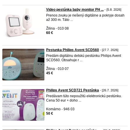
Video pestúnka baby monitor PH ...
- [5.8. 2026]
Prenos zvuku je riešený digitálne a pokryje dosah
až 300 m. Táto ...
Žilina - 010 08
60 €
Pestunka Philips Avent SCD560
- [27.7. 2026]
Predám digitálnu detskú pestúnku Philips Avent
SCD560. Obsahuje r ...
Žilina - 010 07
45 €
Philips Avent SCD721 Pestúnka
- [26.7. 2026]
Predávam túto nepoužitú elektronickú pestúnku.
Cena 50 eur + doho ...
Komárno - 946 03
50 €