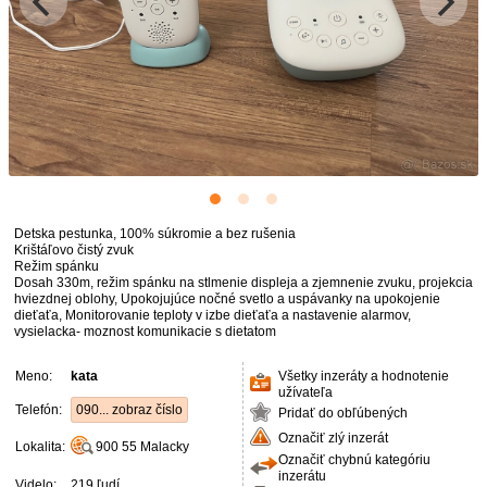
Detska pestunka, 100% súkromie a bez rušenia
Krištáľovo čistý zvuk
Režim spánku
Dosah 330m, režim spánku na stlmenie displeja a zjemnenie zvuku, projekcia
hviezdnej oblohy, Upokojujúce nočné svetlo a uspávanky na upokojenie
dieťaťa, Monitorovanie teploty v izbe dieťaťa a nastavenie alarmov,
vysielacka- moznost komunikacie s dietatom
Meno:
kata
Všetky inzeráty a hodnotenie
užívateľa
Telefón:
090... zobraz číslo
Pridať do obľúbených
Označiť zlý inzerát
Lokalita:
900 55
Malacky
Označiť chybnú kategóriu
inzerátu
Videlo:
219 ľudí