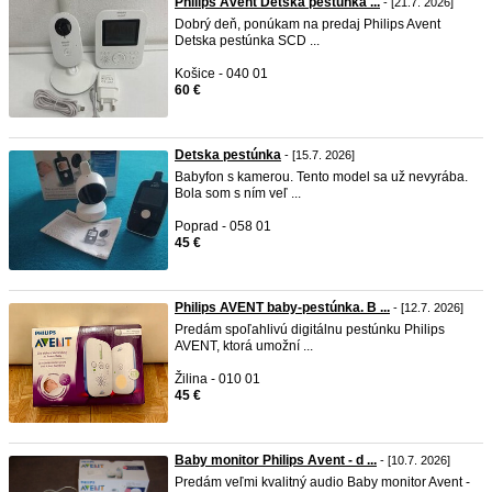
Philips Avent Detska pestúnka ...
- [21.7. 2026]
Dobrý deň, ponúkam na predaj Philips Avent
Detska pestúnka SCD ...
Košice - 040 01
60 €
Detska pestúnka
- [15.7. 2026]
Babyfon s kamerou. Tento model sa už nevyrába.
Bola som s ním veľ ...
Poprad - 058 01
45 €
Philips AVENT baby-pestúnka. B ...
- [12.7. 2026]
Predám spoľahlivú digitálnu pestúnku Philips
AVENT, ktorá umožní ...
Žilina - 010 01
45 €
Baby monitor Philips Avent - d ...
- [10.7. 2026]
Predám veľmi kvalitný audio Baby monitor Avent -