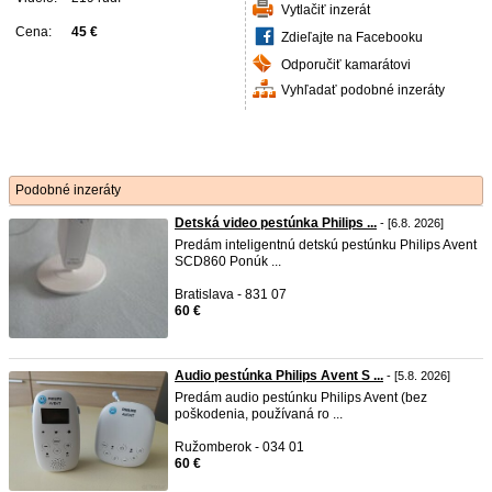
Vytlačiť inzerát
Cena:
45 €
Zdieľajte na Facebooku
Odporučiť kamarátovi
Vyhľadať podobné inzeráty
Podobné inzeráty
Detská video pestúnka Philips ...
- [6.8. 2026]
Predám inteligentnú detskú pestúnku Philips Avent
SCD860 Ponúk ...
Bratislava - 831 07
60 €
Audio pestúnka Philips Avent S ...
- [5.8. 2026]
Predám audio pestúnku Philips Avent (bez
poškodenia, používaná ro ...
Ružomberok - 034 01
60 €