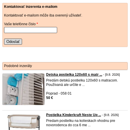
Kontaktovať inzerenta e-mailom
Kontaktovať e-mailom môže iba overený užívateľ.
Vaše telefónne číslo
*
Odoslať
Podobné inzeráty
Detska postielka 120x60 s matr ...
- [9.8. 2026]
Predám detskú postielku 120x60 s matracom.
Používaná ale určite e ...
Poprad - 058 01
50 €
Postielka Kinderkraft Neste Up ...
- [9.8. 2026]
Predam postielku na kolieskach vhodnu pre
novorodenca do cca 6 me ...