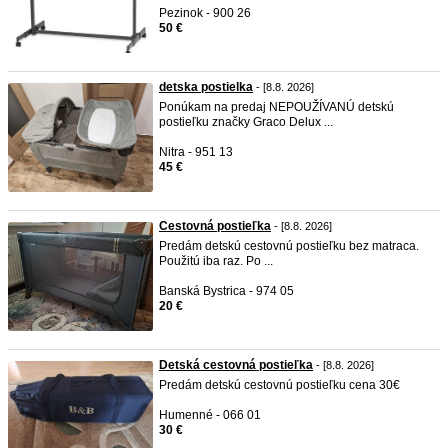
Pezinok - 900 26
50 €
detska postielka
- [8.8. 2026]
Ponúkam na predaj NEPOUŽÍVANÚ detskú
postieľku značky Graco Delux ...
Nitra - 951 13
45 €
Cestovná postieľka
- [8.8. 2026]
Predám detskú cestovnú postieľku bez matraca.
Použitú iba raz. Po ...
Banská Bystrica - 974 05
20 €
Detská cestovná postieľka
- [8.8. 2026]
Predám detskú cestovnú postieľku cena 30€
Humenné - 066 01
30 €