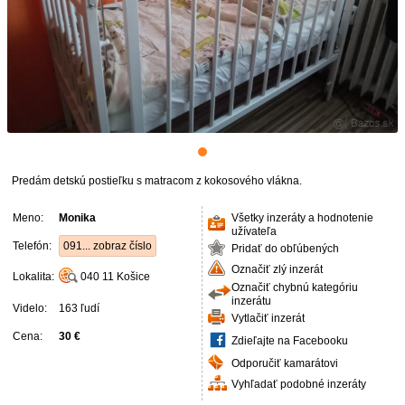
Predám detskú postieľku s matracom z kokosového vlákna.
Meno:
Monika
Všetky inzeráty a hodnotenie
užívateľa
Telefón:
091... zobraz číslo
Pridať do obľúbených
Označiť zlý inzerát
Lokalita:
040 11
Košice
Označiť chybnú kategóriu
inzerátu
Videlo:
163 ľudí
Vytlačiť inzerát
Cena:
30 €
Zdieľajte na Facebooku
Odporučiť kamarátovi
Vyhľadať podobné inzeráty