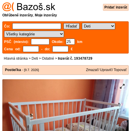
Pridať inzerát
Obľúbené inzeráty
,
Moje inzeráty
Čo:
PSČ (miesto):
Okolie:
km
Cena od:
- do:
€
Hlavná stránka
>
Deti
>
Ostatné
>
Inzerát č. 193478729
Postieľka
Zmazať/ Upraviť/ Topovať
- [9.7. 2026]