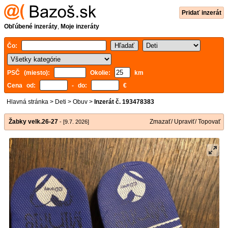
Pridať inzerát
Obľúbené inzeráty
,
Moje inzeráty
Čo:
PSČ (miesto):
Okolie:
km
Cena od:
- do:
€
Hlavná stránka
>
Deti
>
Obuv
>
Inzerát č. 193478383
Žabky velk.26-27
Zmazať/ Upraviť/ Topovať
- [9.7. 2026]