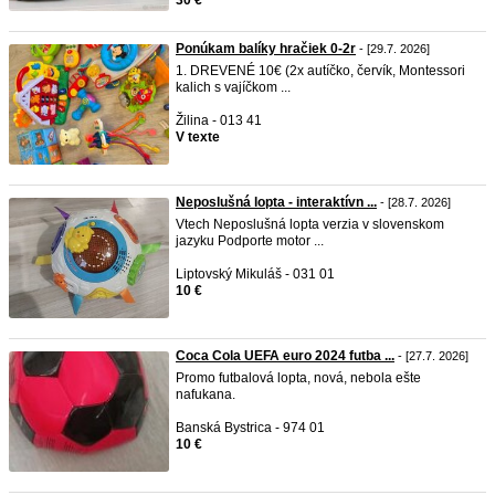
30 €
Ponúkam balíky hračiek 0-2r
- [29.7. 2026]
1. DREVENÉ 10€ (2x autíčko, červík, Montessori
kalich s vajíčkom ...
Žilina - 013 41
V texte
Neposlušná lopta - interaktívn ...
- [28.7. 2026]
Vtech Neposlušná lopta verzia v slovenskom
jazyku Podporte motor ...
Liptovský Mikuláš - 031 01
10 €
Coca Cola UEFA euro 2024 futba ...
- [27.7. 2026]
Promo futbalová lopta, nová, nebola ešte
nafukana.
Banská Bystrica - 974 01
10 €