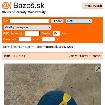
Pridať inzerát
Obľúbené inzeráty
,
Moje inzeráty
Čo:
PSČ (miesto):
Okolie:
km
Cena od:
- do:
€
Hlavná stránka
>
Deti
>
Hračky
>
Inzerát č. 193478239
lopta
Zmazať/ Upraviť/ Topovať
- [9.7. 2026]