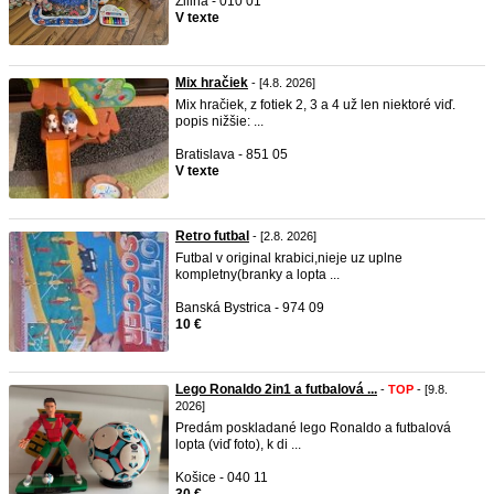
Žilina - 010 01
V texte
Mix hračiek
- [4.8. 2026]
Mix hračiek, z fotiek 2, 3 a 4 už len niektoré viď.
popis nižšie: ...
Bratislava - 851 05
V texte
Retro futbal
- [2.8. 2026]
Futbal v original krabici,nieje uz uplne
kompletny(branky a lopta ...
Banská Bystrica - 974 09
10 €
Lego Ronaldo 2in1 a futbalová ...
-
TOP
- [9.8.
2026]
Predám poskladané lego Ronaldo a futbalová
lopta (viď foto), k di ...
Košice - 040 11