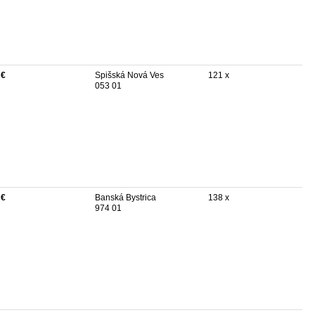
 €
Spišská Nová Ves
121 x
053 01
 €
Banská Bystrica
138 x
974 01