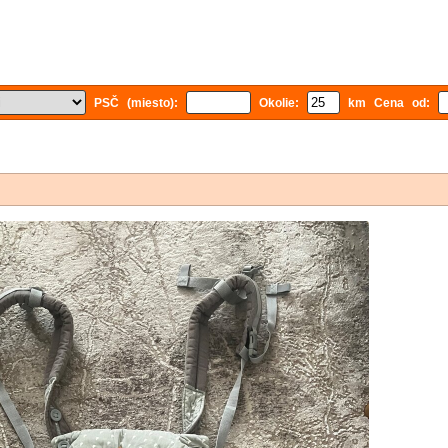
PSČ (miesto):
Okolie:
km Cena od: