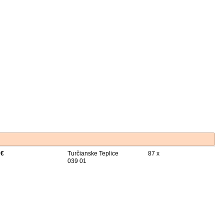
 €
Turčianske Teplice
87 x
039 01