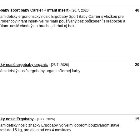
baby sport baby Carrier + infant insert
40
- [26.7. 2026]
ám detský ergonomický nosič Ergobaby Sport Baby Carrier s vložkou pre
rodencov infant insert- veľmi málo používaný bez poškodení s krabocou a
lom. nosič vhodný na brucho, chrbát aj bok.
ký nosič ergobaby organic
20
- [23.7. 2026]
ám detský nosič ergobaby organic čiernej farby
sky nosic Ergobaby
15
- [19.7. 2026]
am detsky nosic znacky Ergobaby, vo velmi dobrom pouzivanom stave.
ost do 15 kg, pre dieta od cca 4 mesiacov.