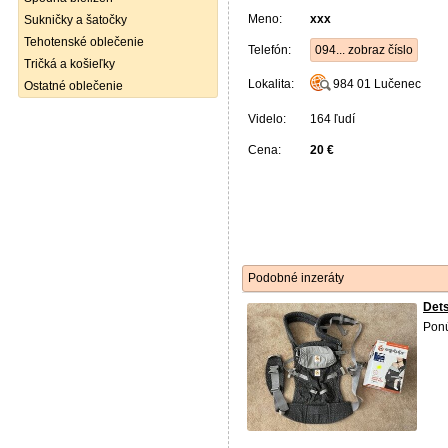
Meno:
xxx
Sukničky a šatočky
Tehotenské oblečenie
Telefón:
094... zobraz číslo
Tričká a košieľky
Lokalita:
984 01
Lučenec
Ostatné oblečenie
Videlo:
164 ľudí
Cena:
20 €
Podobné inzeráty
Det
Ponú