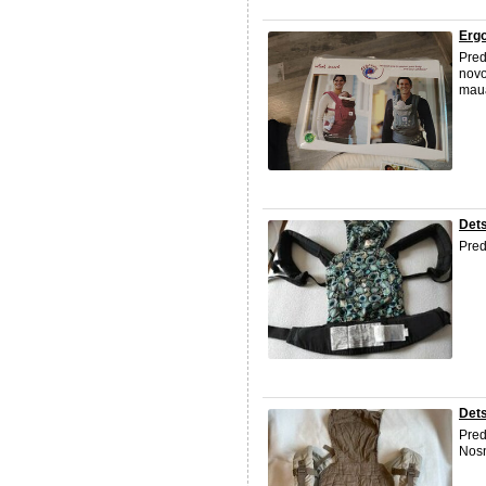
Ergo
Pred
novo
mauá
Dets
Pred
Det
Pred
Nosn