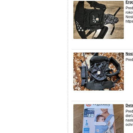
Ergo
Pred
roko
Nosi
http
Nos
Pred
Det
Pred
dieť
nast
ochr