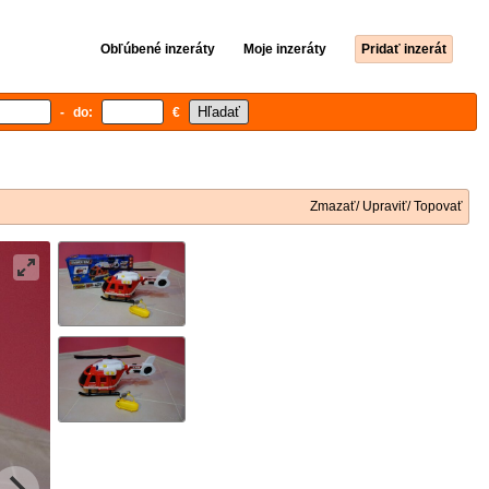
Obľúbené inzeráty
Moje inzeráty
Pridať inzerát
- do:
€
Zmazať/ Upraviť/ Topovať