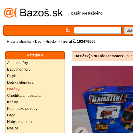
... bazár pre každého
Čo:
Hlavná stránka
>
Deti
>
Hračky
>
Inzerát č. 193476566
Kategórie
Hasičský vrtuľník Teamsterz
- [9.7
Autosedačky
Baby monitory
Bicykle
Detská literatúra
Hračky
Chodítka a hopsadlá
Kočíky
Kojenecké potreby
Lego
Nábytok pre deti
Nosiče