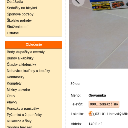
Odrážadlá
Sedačky na bicykel
Športové potreby
Školské potreby
Stráženie detí
Ostatné
Oblečenie
Body, dupačky a overaly
Bundy a kabátiky
Čiapky a klobúčiky
Nohavice, kraťasy a tepláky
Kombinézy
Komplety
30 eur
Mikiny a svetre
Meno:
Giovannka
Obuv
Plavky
Telefón:
090... zobraz číslo
Ponožky a pančušky
Lokalita:
031 01
Liptovský Mik
Pyžamká a župančeky
Rukavice a šály
Videlo:
140 ľudí
Spodná bielizeň