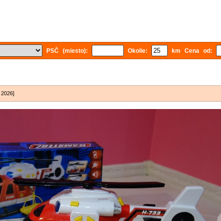
PSČ (miesto):
Okolie:
km Cena od:
. 2026]