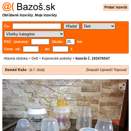
Pridať inzerát
Obľúbené inzeráty
,
Moje inzeráty
Čo:
PSČ (miesto):
Okolie:
km
Cena od:
- do:
€
Hlavná stránka
>
Deti
>
Kojenecké potreby
>
Inzerát č. 193476547
Detské fľaše
Zmazať/ Upraviť/ Topovať
- [9.7. 2026]