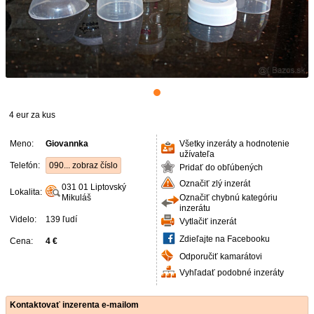
4 eur za kus
Meno:
Giovannka
Všetky inzeráty a hodnotenie
užívateľa
Telefón:
090... zobraz číslo
Pridať do obľúbených
Označiť zlý inzerát
031 01
Liptovský
Lokalita:
Mikuláš
Označiť chybnú kategóriu
inzerátu
Videlo:
139 ľudí
Vytlačiť inzerát
Zdieľajte na Facebooku
Cena:
4 €
Odporučiť kamarátovi
Vyhľadať podobné inzeráty
Kontaktovať inzerenta e-mailom