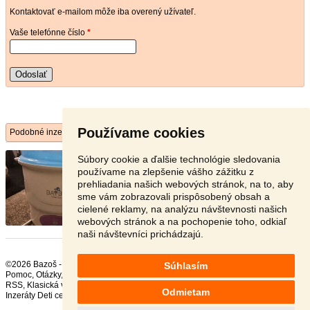
Kontaktovať e-mailom môže iba overený užívateľ.
Vaše telefónne číslo
*
Odoslať
Používame cookies
Podobné inzeráty
sterilizator na detske flase a ...
- [16.7. 2026]
Súbory cookie a ďalšie technológie sledovania
predam sterilizator baby one,velmi dobry stav bez
používame na zlepšenie vášho zážitku z
kamena malo pou ...
prehliadania našich webových stránok, na to, aby
sme vám zobrazovali prispôsobený obsah a
Bánovce nad Bebravou - 956 37
cielené reklamy, na analýzu návštevnosti našich
8 €
webových stránok a na pochopenie toho, odkiaľ
naši návštevníci prichádzajú.
©2026 Bazoš -
Inzercia, bazár Kojenecké potreby
Súhlasím
Pomoc
,
Otázky
,
Hodnotenie
,
Kontakt
,
Reklama
,
Podmienky
,
Ochrana údajov
,
RSS
,
Odmietam
Inzeráty Deti celkom:
79847
, za 24 hodín:
1776