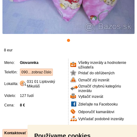
8 eur
Meno:
Giovannka
Všetky inzeráty a hodnotenie
užívateľa
Telefón:
090... zobraz číslo
Pridať do obľúbených
Označiť zlý inzerát
031 01
Liptovský
Lokalita:
Mikuláš
Označiť chybnú kategóriu
inzerátu
Videlo:
127 ľudí
Vytlačiť inzerát
Zdieľajte na Facebooku
Cena:
8 €
Odporučiť kamarátovi
Vyhľadať podobné inzeráty
Kontaktovať inzerenta e-mailom
Používame cookies