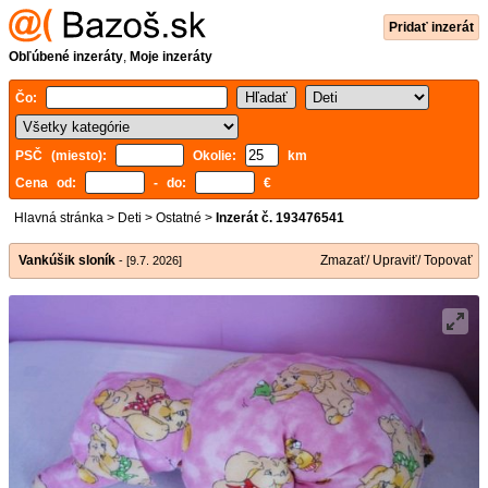
Pridať inzerát
Obľúbené inzeráty
,
Moje inzeráty
Čo:
PSČ (miesto):
Okolie:
km
Cena od:
- do:
€
Hlavná stránka
>
Deti
>
Ostatné
>
Inzerát č. 193476541
Vankúšik sloník
Zmazať/ Upraviť/ Topovať
- [9.7. 2026]