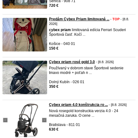
Senica - 908 71
720 €
Predám Cybex Priam limitovaná ...
-
TOP
- [8.8.
2026]
cybex
priam
limitovaná edícia Ferrari Scuderi
Športová časť. Kočí ...
Košice - 040 01
150 €
Cybex priam rosé gold 3.0
- [8.8. 2026]
Používaný v dobrom stave Športové sedenie
tmavo modré + poťah n ...
Dolný Kubín - 026 01
350 €
Cybex priam 4.0 konštrukcia ro ...
- [8.8. 2026]
Nová rosegold konstruckia verzia 4.0 - 24
mesačná zaruka. O cene ...
Bratislava - 811 01
630 €