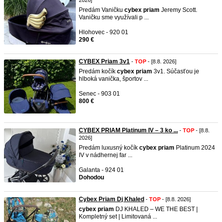
2026]
Predám Vaničku
cybex
priam
Jeremy Scott.
Vaničku sme využívali p ...
Hlohovec - 920 01
290 €
CYBEX Priam 3v1
-
TOP
- [8.8. 2026]
Predám kočík
cybex
priam
3v1. Súčasťou je
hlboká vanička, športov ...
Senec - 903 01
800 €
CYBEX PRIAM Platinum IV – 3 ko ...
-
TOP
- [8.8.
2026]
Predám luxusný kočík
cybex
priam
Platinum 2024
IV v nádhernej far ...
Galanta - 924 01
Dohodou
Cybex Priam Dj Khaled
-
TOP
- [8.8. 2026]
cybex
priam
DJ KHALED – WE THE BEST |
Kompletný set | Limitovaná ...