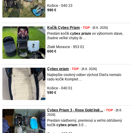
Košice - 040 23
990 €
Kočík Cybex Priam
-
TOP
- [8.8. 2026]
Predám kočík
cybex
priam
vo výbornom stave,
žiadne veľké chyby ib ...
Zlaté Moravce - 953 01
600 €
Cybex priam
-
TOP
- [8.8. 2026]
Najlepšie osobný odber východ Dieťa nemalo
rado kočík Komplet ...
Košice - 040 01
590 €
Cybex Priam 3 - Rose Gold Indi ...
-
TOP
- [8.8.
2026]
Predám nádherný, premiový a veľmi obľúbený
kočík
cybex
priam
3.0 ...