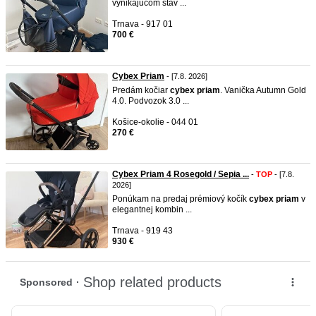
vynikajucom stav ...
Trnava - 917 01
700 €
Cybex Priam
- [7.8. 2026]
Predám kočiar
cybex
priam
. Vanička Autumn Gold
4.0. Podvozok 3.0 ...
Košice-okolie - 044 01
270 €
Cybex Priam 4 Rosegold / Sepia ...
-
TOP
- [7.8.
2026]
Ponúkam na predaj prémiový kočík
cybex
priam
v
elegantnej kombin ...
Trnava - 919 43
930 €