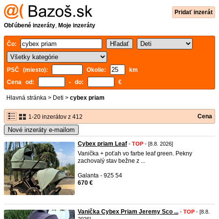
Pridať inzerát
Obľúbené inzeráty
,
Moje inzeráty
Čo:
PSČ (miesto):
Okolie:
km
Cena od:
- do:
€
Hlavná stránka
>
Deti
>
cybex priam
Cena
1-20 inzerátov z 412
Nové inzeráty e-mailom
Cybex priam Leaf
-
TOP
- [8.8. 2026]
Vanička + poťah vo farbe leaf green. Pekny
zachovalý stav bežne z ...
Galanta - 925 54
670 €
Vanička Cybex Priam Jeremy Sco ...
-
TOP
- [8.8.