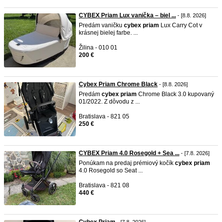
CYBEX Priam Lux vanička – biel ...
- [8.8. 2026]
Predám vaničku
cybex
priam
Lux Carry Cot v
krásnej bielej farbe. ...
Žilina - 010 01
200 €
Cybex Priam Chrome Black
- [8.8. 2026]
Predám
cybex
priam
Chrome Black 3.0 kupovaný
01/2022. Z dôvodu z ...
Bratislava - 821 05
250 €
CYBEX Priam 4.0 Rosegold + Sea ...
- [7.8. 2026]
Ponúkam na predaj prémiový kočík
cybex
priam
4.0 Rosegold so Seat ...
Bratislava - 821 08
440 €