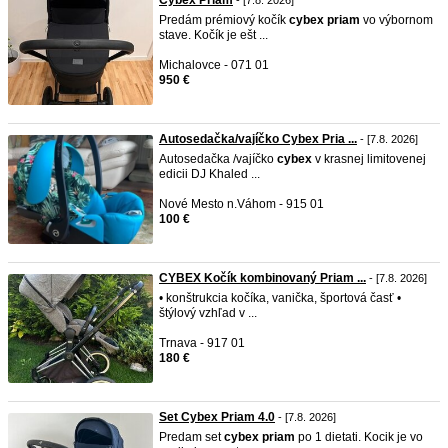
Cybex Priam
- [7.8. 2026]
Predám prémiový kočík
cybex
priam
vo výbornom
stave. Kočík je ešt ...
Michalovce - 071 01
950 €
Autosedačka/vajíčko Cybex Pria ...
- [7.8. 2026]
Autosedačka /vajíčko
cybex
v krasnej limitovenej
edicii DJ Khaled ...
Nové Mesto n.Váhom - 915 01
100 €
CYBEX Kočík kombinovaný Priam ...
- [7.8. 2026]
• konštrukcia kočíka, vanička, športová časť •
štýlový vzhľad v ...
Trnava - 917 01
180 €
Set Cybex Priam 4.0
- [7.8. 2026]
Predam set
cybex
priam
po 1 dietati. Kocik je vo