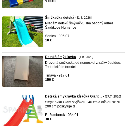
V texte
Šmýkačka detská
- [1.8. 2026]
Predám detskú šmýkačku. Iba osobný odber
Šajdíkove Humence
Senica - 906 07
10 €
Detská šmýkľavka
- [1.8. 2026]
Drevená šmýkačka od nemeckej značky Jupiduu.
Technické informáci ...
Trnava - 917 01
150 €
Detská šmykľavka kĺzačka Giant ...
- [27.7. 2026]
Šmykľavka Giant s výškou 140 cm a dĺžkou sklzu
200 cm poskytuje d ...
Ružomberok - 034 01
30 €