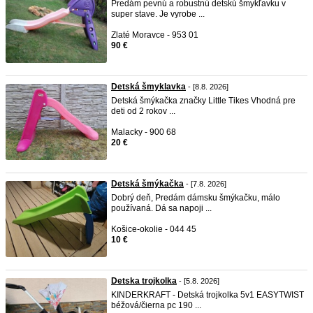
Predám pevnú a robustnú detskú šmykľavku v
super stave. Je vyrobe ...
Zlaté Moravce - 953 01
90 €
Detská šmyklavka
- [8.8. 2026]
Detská šmýkačka značky Little Tikes Vhodná pre
deti od 2 rokov ...
Malacky - 900 68
20 €
Detská šmýkačka
- [7.8. 2026]
Dobrý deň, Predám dámsku šmýkačku, málo
používaná. Dá sa napoji ...
Košice-okolie - 044 45
10 €
Detska trojkolka
- [5.8. 2026]
KINDERKRAFT - Detská trojkolka 5v1 EASYTWIST
béžová/čierna pc 190 ...