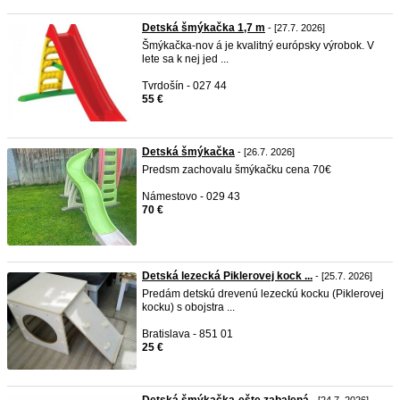
Detská šmýkačka 1,7 m
- [27.7. 2026]
Šmýkačka-nov á je kvalitný európsky výrobok. V
lete sa k nej jed ...
Tvrdošín - 027 44
55 €
Detská šmýkačka
- [26.7. 2026]
Predsm zachovalu šmýkačku cena 70€
Námestovo - 029 43
70 €
Detská lezecká Piklerovej kock ...
- [25.7. 2026]
Predám detskú drevenú lezeckú kocku (Piklerovej
kocku) s obojstra ...
Bratislava - 851 01
25 €