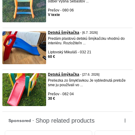
odber Vyšná Šebastov ...
Prešov - 080 06
V texte
Detská šmýkačka
- [6.7. 2026]
Predám plastovú detskú šmýkačcku vhodnú do
interiéru. Rozložiteľn ...
Liptovský Mikuláš - 032 21
60 €
Detská šmýkačka
- [27.6. 2026]
Preliezka zo šmykľavkou Je vyblednutá pretože
sme ju používali vo ...
Prešov - 082 04
30 €