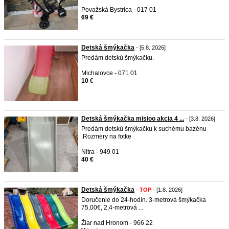
Považská Bystrica - 017 01
69 €
Detská šmýkačka
- [5.8. 2026]
Predám detskú šmýkačku.
Michalovce - 071 01
10 €
Detská šmýkačka misioo akcia 4 ...
- [3.8. 2026]
Predám detskú šmýkačku k suchému bazénu
.Rozmery na fotke
Nitra - 949 01
40 €
Detská šmýkačka
-
TOP
- [1.8. 2026]
Doručenie do 24-hodín. 3-metrová šmýkačka
75,00€, 2,4-metrová ...
Žiar nad Hronom - 966 22