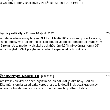
a.Osobný odber v Bratislave v Petržalke. Kontakt 0918164124
ký bicykel Kelly’s Emma 16
75
- [4.8. 2026]
ám detský dievčenský bicykel KELLYS EMMA 16" s postrannými kolieskami,
é sme nepoužívali, ale máme ich k dispozícii. Je po jednom dieťati. Kupovaný
 2 rokmi. Je to moderný bicykel s odľahčeným 9,5" hliníkovým rámom a 16"
sami. Bicykel EMMA je vybavený radou bezpečnostných prvkov a ...
včenský bicykel MAGGIE 1.0
19
- [4.8. 2026]
ám krásny bicykel po dceri. Využila ho len pár krát, je ako nový. Jedinú
ičku má - ulomila sa odrazka vpredu- ale to je detail. Inak bez škrabancov,
odení. Bol uskladnený v pivnici v zime. Len osobný odber Skalica.