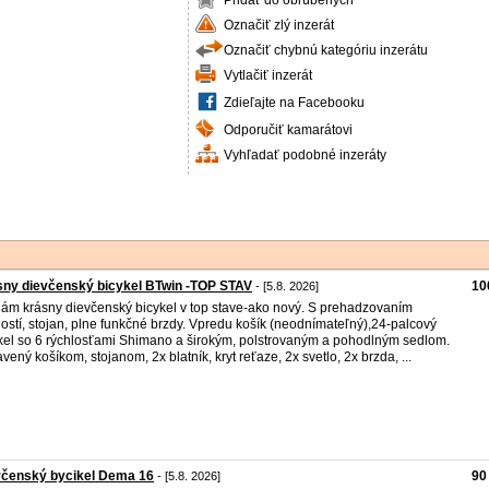
Pridať do obľúbených
Označiť zlý inzerát
Označiť chybnú kategóriu inzerátu
Vytlačiť inzerát
Zdieľajte na Facebooku
Odporučiť kamarátovi
Vyhľadať podobné inzeráty
ny dievčenský bicykel BTwin -TOP STAV
10
- [5.8. 2026]
ám krásny dievčenský bicykel v top stave-ako nový. S prehadzovaním
lostí, stojan, plne funkčné brzdy. Vpredu košík (neodnímateľný),24-palcový
kel so 6 rýchlosťami Shimano a širokým, polstrovaným a pohodlným sedlom.
vený košíkom, stojanom, 2x blatník, kryt reťaze, 2x svetlo, 2x brzda, ...
včenský bycikel Dema 16
90
- [5.8. 2026]