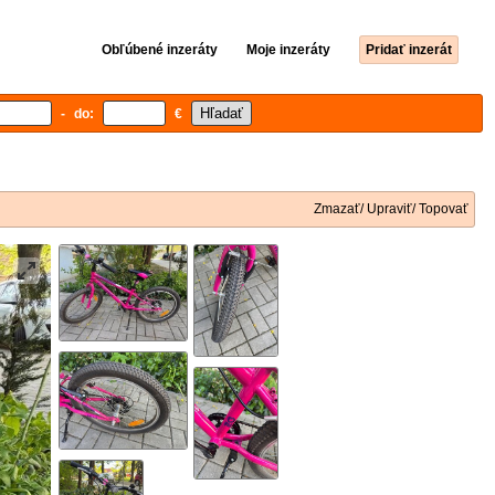
Obľúbené inzeráty
Moje inzeráty
Pridať inzerát
- do:
€
Zmazať/ Upraviť/ Topovať