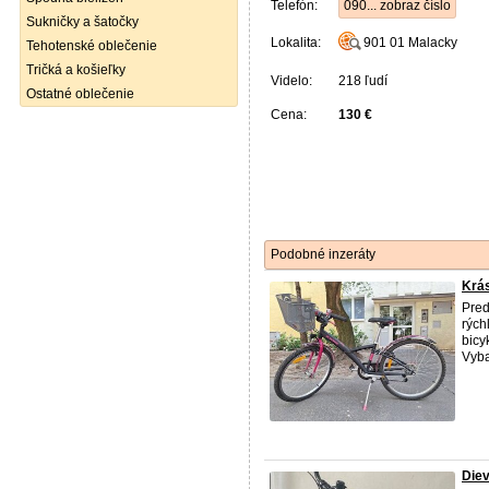
Telefón:
090... zobraz číslo
Sukničky a šatočky
Lokalita:
901 01
Malacky
Tehotenské oblečenie
Tričká a košieľky
Videlo:
218 ľudí
Ostatné oblečenie
Cena:
130 €
Podobné inzeráty
Krás
Pred
rých
bicy
Vyba
Die