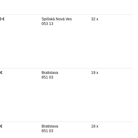
0 €
Spišská Nová Ves
32 x
053 13
 €
Bratislava
19 x
851 03
 €
Bratislava
18 x
851 03