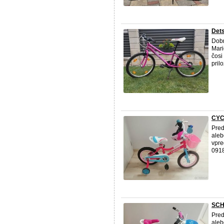
Dets
Dobr
Mari
čosi
pril
CYC
Pred
aleb
vpre
091
SCH
Pred
aleb