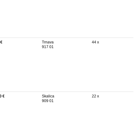
 €
Trnava
44 x
917 01
0 €
Skalica
22 x
909 01