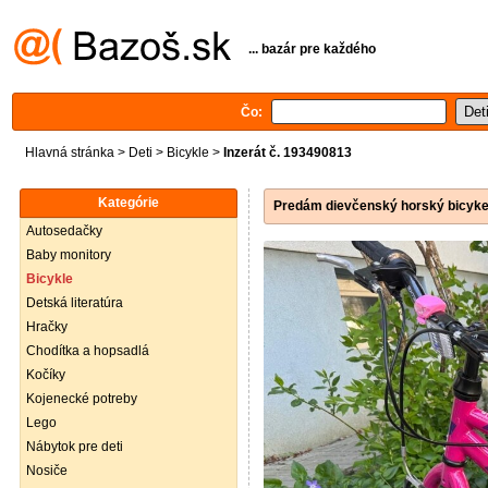
... bazár pre každého
Čo:
Hlavná stránka
>
Deti
>
Bicykle
>
Inzerát č. 193490813
Kategórie
Predám dievčenský horský bicyk
Autosedačky
Baby monitory
Bicykle
Detská literatúra
Hračky
Chodítka a hopsadlá
Kočíky
Kojenecké potreby
Lego
Nábytok pre deti
Nosiče