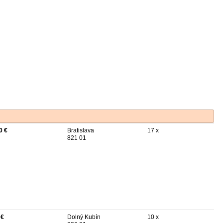
0 €
Bratislava
17 x
821 01
 €
Dolný Kubín
10 x