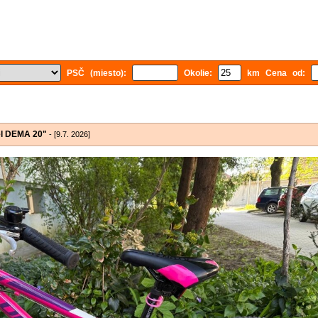
PSČ (miesto):
Okolie:
km Cena od:
el DEMA 20"
- [9.7. 2026]