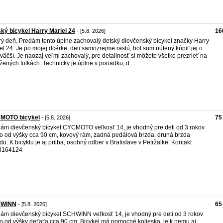
ký bicykel Harry Mariel 24
16
- [5.8. 2026]
ý deň. Predám tento úplne zachovalý detský dievčenský bicykel značky Harry
el 24. Je po mojej dcérke, deti samozrejme rastú, bol som nútený kúpiť jej o
 väčší. Je naozaj veľmi zachovalý, pre detailnosť si môžete všetko prezrieť na
ožených fotkách. Technicky je úplne v poriadku, d ...
MOTO bicykel
75
- [5.8. 2026]
ám dievčenský bicykel CYCMOTO veľkosť 14, je vhodný pre deti od 3 rokov
o od výšky cca 90 cm, kovový rám, zadná pedálová brzda, druhá brzda
du. K bicyklu je aj prilba, osobný odber v Bratislave v Petržalke. Kontakt
8164124
WINN
65
- [5.8. 2026]
ám dievčenský bicykel SCHWINN veľkosť 14, je vhodný pre deti od 3 rokov
o od výšky deťaťa cca 90 cm. Bicykel má pomocné kolieska, je k nemu aj