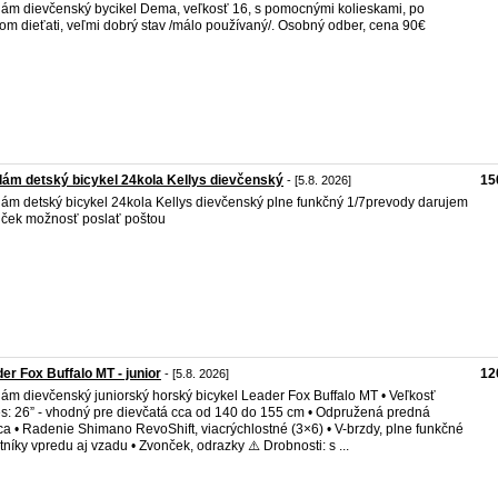
ám dievčenský bycikel Dema, veľkosť 16, s pomocnými kolieskami, po
om dieťati, veľmi dobrý stav /málo používaný/. Osobný odber, cena 90€
ám detský bicykel 24kola Kellys dievčenský
15
- [5.8. 2026]
ám detský bicykel 24kola Kellys dievčenský plne funkčný 1/7prevody darujem
ček možnosť poslať poštou
er Fox Buffalo MT - junior
12
- [5.8. 2026]
ám dievčenský juniorský horský bicykel Leader Fox Buffalo MT • Veľkosť
es: 26” - vhodný pre dievčatá cca od 140 do 155 cm • Odpružená predná
ica • Radenie Shimano RevoShift, viacrýchlostné (3×6) • V-brzdy, plne funkčné
atníky vpredu aj vzadu • Zvonček, odrazky ⚠️ Drobnosti: s ...