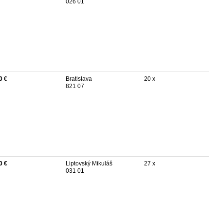
026 01
0 €
Bratislava
20 x
821 07
0 €
Liptovský Mikuláš
27 x
031 01