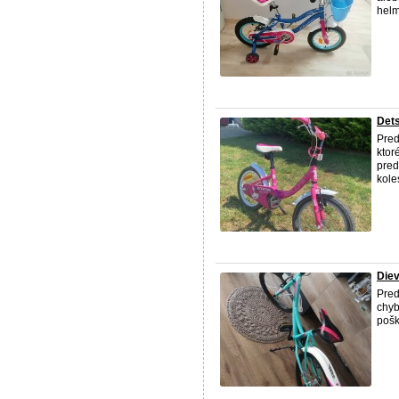
helm
Dets
Pred
ktor
pred
kole
Die
Pred
chyb
pošk