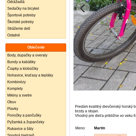
Odrážadlá
Sedačky na bicykel
Športové potreby
Školské potreby
Stráženie detí
Ostatné
Oblečenie
Body, dupačky a overaly
Bundy a kabátiky
Čiapky a klobúčiky
Nohavice, kraťasy a tepláky
Kombinézy
Komplety
Mikiny a svetre
Obuv
Predám kvalitný dievčenský horský b
Plavky
brzdy a stojan.
Ponožky a pančušky
Vhodný pre dieťa približne vo veku 6
Pyžamká a župančeky
Meno:
Martin
Rukavice a šály
Spodná bielizeň