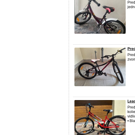
Pred
jedn
Pred
Pred
zvon
Lead
Pred
koli
vidl
• Bl