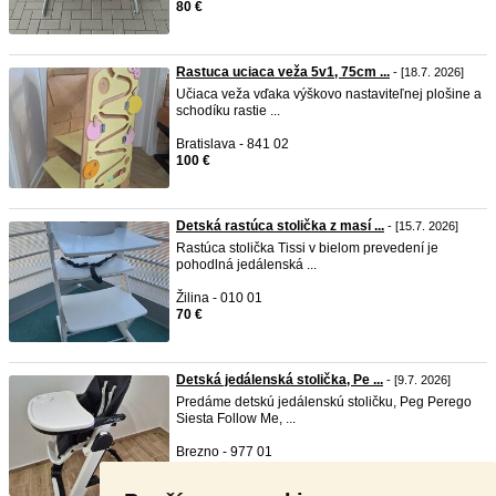
80 €
Rastuca uciaca veža 5v1, 75cm ...
- [18.7. 2026]
Učiaca veža vďaka výškovo nastaviteľnej plošine a
schodíku rastie ...
Bratislava - 841 02
100 €
Detská rastúca stolička z masí ...
- [15.7. 2026]
Rastúca stolička Tissi v bielom prevedení je
pohodlná jedálenská ...
Žilina - 010 01
70 €
Detská jedálenská stolička, Pe ...
- [9.7. 2026]
Predáme detskú jedálenskú stoličku, Peg Perego
Siesta Follow Me, ...
Brezno - 977 01
80 €