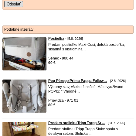
Odoslať
Podobné inzeráty
Postielka
- [5.8. 2026]
Predám postieľku Maxi-Cosi, detská postieľka,
skladná s obalom na ...
Senec - 900 44
90 €
Peg-Pérego Prima Pappa Follow ...
- [2.8. 2026]
Výborný stav, všetko funkčné. Málo využívané.
POPIS: * Vhodné ...
Prievidza - 971 01
80 €
Predam stolicku Tripp Trapp St ...
- [31.7. 2026]
Predam stolicku Tripp Trapp Stoke spolu s
detskym setom. Stolicka ...