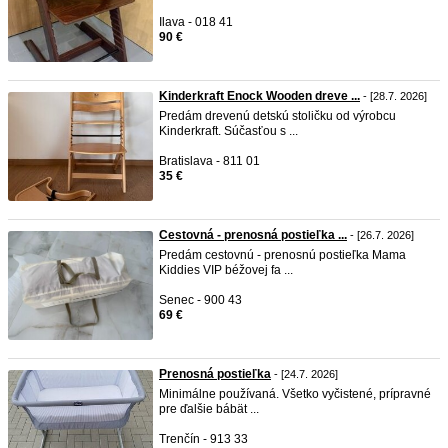
Ilava - 018 41
90 €
Kinderkraft Enock Wooden dreve ...
- [28.7. 2026]
Predám drevenú detskú stoličku od výrobcu
Kinderkraft. Súčasťou s ...
Bratislava - 811 01
35 €
Cestovná - prenosná postieľka ...
- [26.7. 2026]
Predám cestovnú - prenosnú postieľka Mama
Kiddies VIP béžovej fa ...
Senec - 900 43
69 €
Prenosná postieľka
- [24.7. 2026]
Minimálne používaná. Všetko vyčistené, prípravné
pre ďalšie bábät ...
Trenčín - 913 33