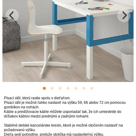
Písací stôl, ktorý rastie spolu s dieťaťom.
Písací stôl je možné ľahko nastaviť na výšku 59, 66 alebo 72 cm pomocou
gombíkov na nohách.
Káble a predlžovacie káble môžete usporiadať tak, že ich umiestnite do
držiakov káblov medzi prednými a zadnými nohami.
Stabilné detské kancelárske kreslo, ktoré je možné otočením nastaviť na
požadovanú výšku.
Dieťa sedí pohodlne, pretože stolička má nastaviteľnú výšku.