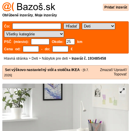
Pridať inzerát
Obľúbené inzeráty
,
Moje inzeráty
Čo:
PSČ (miesto):
Okolie:
km
Cena od:
- do:
€
Hlavná stránka
>
Deti
>
Nábytok pre deti
>
Inzerát č. 193485458
Set výškovo nastavieľný stôl a stolička IKEA
Zmazať/ Upraviť/
- [9.7.
Topovať
2026]