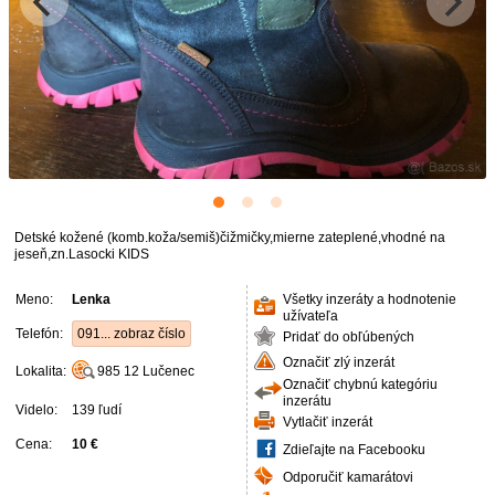
Detské kožené (komb.koža/semiš)čižmičky,mierne zateplené,vhodné na
jeseň,zn.Lasocki KIDS
Meno:
Lenka
Všetky inzeráty a hodnotenie
užívateľa
Telefón:
091... zobraz číslo
Pridať do obľúbených
Označiť zlý inzerát
Lokalita:
985 12
Lučenec
Označiť chybnú kategóriu
inzerátu
Videlo:
139 ľudí
Vytlačiť inzerát
Cena:
10 €
Zdieľajte na Facebooku
Odporučiť kamarátovi