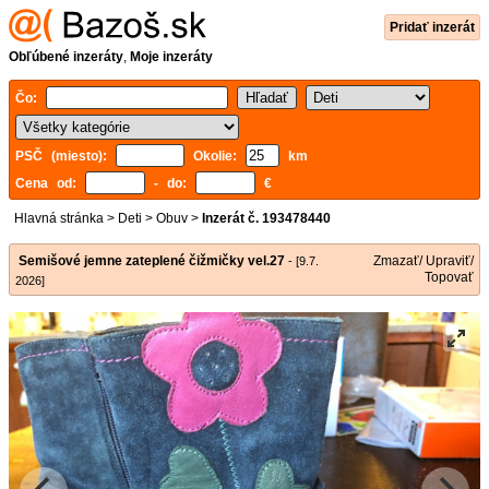
Pridať inzerát
Obľúbené inzeráty
,
Moje inzeráty
Čo:
PSČ (miesto):
Okolie:
km
Cena od:
- do:
€
Hlavná stránka
>
Deti
>
Obuv
>
Inzerát č. 193478440
Semišové jemne zateplené čižmičky vel.27
Zmazať/ Upraviť/
- [9.7.
Topovať
2026]