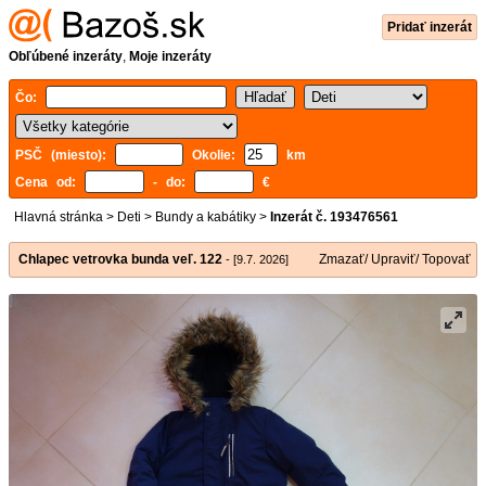
Pridať inzerát
Obľúbené inzeráty
,
Moje inzeráty
Čo:
PSČ (miesto):
Okolie:
km
Cena od:
- do:
€
Hlavná stránka
>
Deti
>
Bundy a kabátiky
>
Inzerát č. 193476561
Chlapec vetrovka bunda veľ. 122
Zmazať/ Upraviť/ Topovať
- [9.7. 2026]