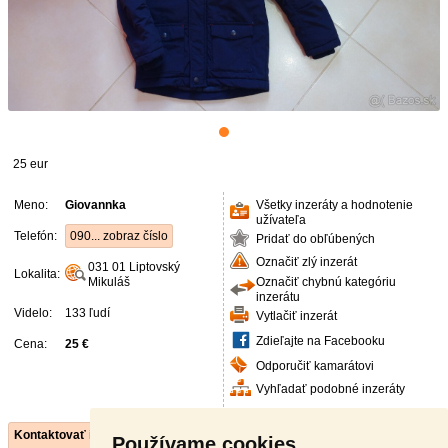
25 eur
Meno:
Giovannka
Všetky inzeráty a hodnotenie
užívateľa
Telefón:
090... zobraz číslo
Pridať do obľúbených
Označiť zlý inzerát
031 01
Liptovský
Lokalita:
Mikuláš
Označiť chybnú kategóriu
inzerátu
Videlo:
133 ľudí
Vytlačiť inzerát
Zdieľajte na Facebooku
Cena:
25 €
Odporučiť kamarátovi
Vyhľadať podobné inzeráty
Kontaktovať inzerenta e-mailom
Používame cookies