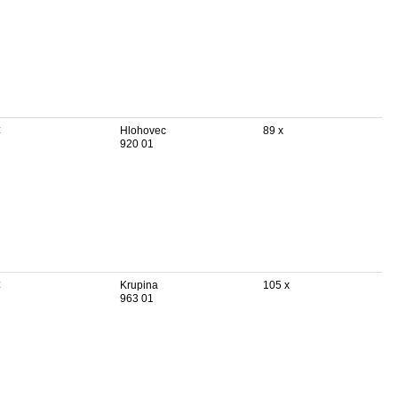
€
Hlohovec
89 x
920 01
€
Krupina
105 x
963 01