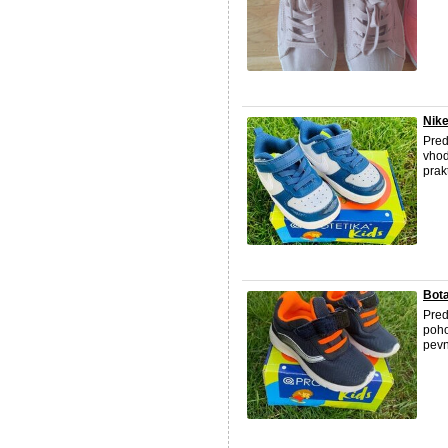
Nike
Pred
vhod
prak
Bota
Pred
poho
pevn