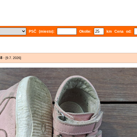
PSČ (miesto):
Okolie:
km Cena od:
28
- [9.7. 2026]