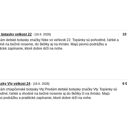
 botasky velkost 22
10
- [16.6. 2026]
ám detské botasky značky Nike vo veľkosti 22. Topánky sú pohodlné, ľahké a
né na bežné nosenie, do škôlky aj na ihrisko. Majú pevnú podrážku a
tické zapínanie, ktoré dobre drží na nohe.
sky Vty velkost 24
6 
- [16.6. 2026]
ám chlapčenské botasky Vty Predám detské botasky značky Vty. Topánky sú
dlné, ľahké a vhodné na bežné nosenie aj do škôlky či na ihrisko. Majú
ú podrážku a praktické zapínanie, ktoré dobre drží na nohe.