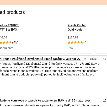
 Predaj: Používané Dievčenské Zimné Topánky, Veľkosť 27
10
- [31.7. 2026]
 Predaj: Používané Dievčenské Zimné Topánky, Veľkosť 27 - Výborný Stav, s
naním na Suchý Zips! ????Predávam používané, ale výborne udržiavané
čenské zimné topánky veľkosti 27. Tieto topánky sú dokonalým spoločníkom
chladné zimné obdobie, poskytujú pohodlie, teplú ochranu a sú ľahko o ...
kožené kotníkové ortopedické topánky zn. RAK, veľ. 20
10
- [29.7. 2026]
kožené kotníkové ortopedické topánočky, značky RAK, veľ. 20. Nepoužívané.