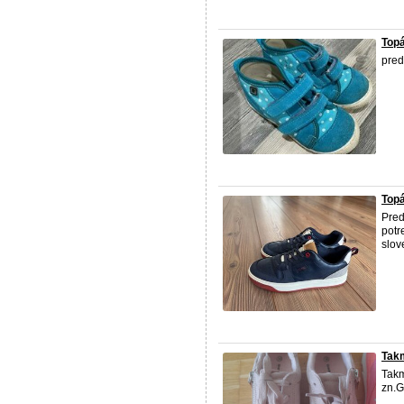
Topá
pred
Topá
Pred
potr
slov
Takm
Takm
zn.G