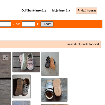
Obľúbené inzeráty
Moje inzeráty
Pridať inzerát
- do:
€
Zmazať/ Upraviť/ Topovať