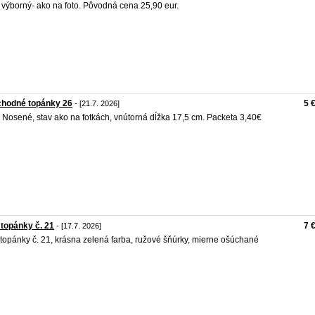
 výborný- ako na foto. Pôvodná cena 25,90 eur.
chodné topánky 26
5 
- [21.7. 2026]
Nosené, stav ako na fotkách, vnútorná dĺžka 17,5 cm. Packeta 3,40€
topánky č. 21
7 
- [17.7. 2026]
topánky č. 21, krásna zelená farba, ružové šňúrky, mierne ošúchané