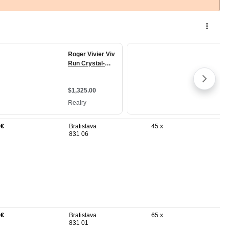
 €
Bratislava
45 x
831 06
 €
Bratislava
65 x
831 01