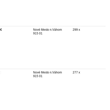
 €
Nové Mesto n.Váhom
299 x
915 01
€
Nové Mesto n.Váhom
277 x
915 01