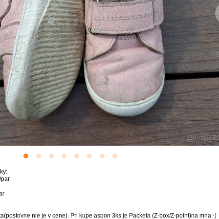
ky:
/par
ar
postovne nie je v cene). Pri kupe aspon 3ks je Packeta (Z-box/Z-point)na mna:-)