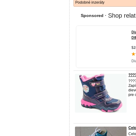
Podobné inzeráty
????
????
Zapí
diev
pre 
Celo
Celo