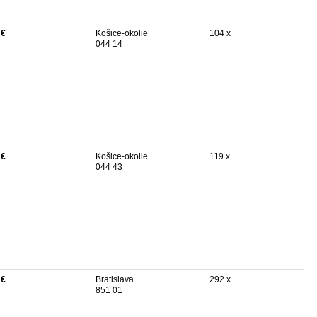
 €
Košice-okolie
104 x
044 14
 €
Košice-okolie
119 x
044 43
 €
Bratislava
292 x
851 01