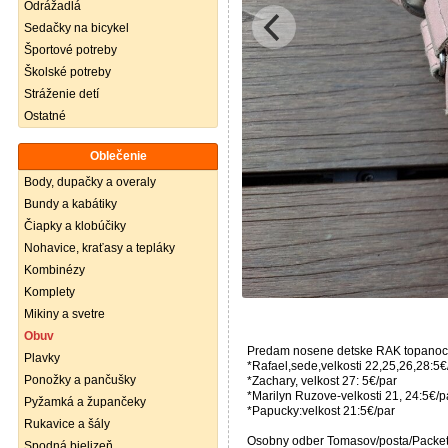
Odrážadlá
Sedačky na bicykel
Športové potreby
Školské potreby
Stráženie detí
Ostatné
Oblečenie
Body, dupačky a overaly
Bundy a kabátiky
Čiapky a klobúčiky
Nohavice, kraťasy a tepláky
Kombinézy
Komplety
Mikiny a svetre
Obuv
Predam nosene detske RAK topanoc
Plavky
*Rafael,sede,velkosti 22,25,26,28:5€
Ponožky a pančušky
*Zachary, velkost 27: 5€/par
*Marilyn Ruzove-velkosti 21, 24:5€/p
Pyžamká a župančeky
*Papucky:velkost 21:5€/par
Rukavice a šály
Osobny odber Tomasov/posta/Packeta(
Spodná bielizeň