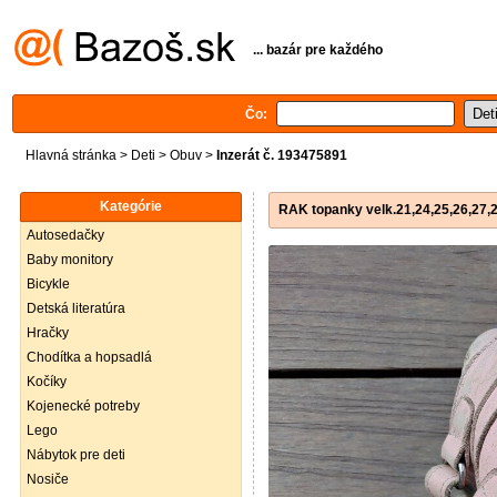
... bazár pre každého
Čo:
Hlavná stránka
>
Deti
>
Obuv
>
Inzerát č. 193475891
Kategórie
RAK topanky velk.21,24,25,26,27,
Autosedačky
Baby monitory
Bicykle
Detská literatúra
Hračky
Chodítka a hopsadlá
Kočíky
Kojenecké potreby
Lego
Nábytok pre deti
Nosiče