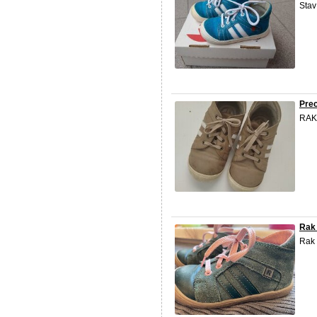
Stav
Pre
RAK 
Rak 
Rak 