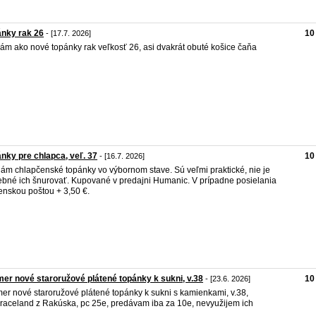
nky rak 26
10
- [17.7. 2026]
ám ako nové topánky rak veľkosť 26, asi dvakrát obuté košice čaňa
nky pre chlapca, veľ. 37
10
- [16.7. 2026]
ám chlapčenské topánky vo výbornom stave. Sú veľmi praktické, nie je
ebné ich šnurovať. Kupované v predajni Humanic. V prípadne posielania
enskou poštou + 3,50 €.
er nové staroružové plátené topánky k sukni, v.38
10
- [23.6. 2026]
er nové staroružové plátené topánky k sukni s kamienkami, v.38,
raceland z Rakúska, pc 25e, predávam iba za 10e, nevyužijem ich